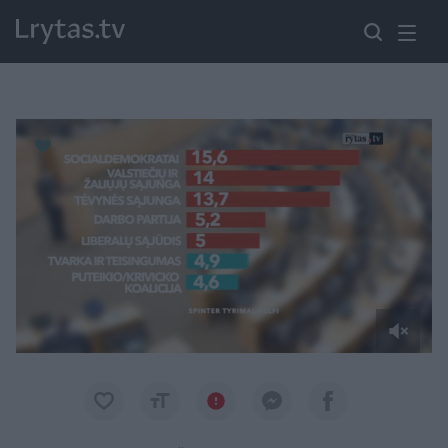
Paremkite Ukrainą