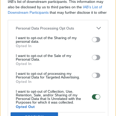
IAB’s list of downstream participants. This information may
also be disclosed by us to third parties on the
IAB’s List of
Žinios
|
Lietuvos diena
Downstream Participants
that may further disclose it to other
third parties.
00:00:57
Savaitės vidurys nusimato karštas: temperatūra kils iki
Personal Data Processing Opt Outs
32 laipsnių šilumos
I want to opt-out of the Sharing of my
Žinios
|
Orai
personal data.
Opted In
I want to opt-out of the Sale of my
00:15:54
V. Zalužno pasisakymą laiko bandymu įsitvirtinti
Personal Data.
Opted In
Ukrainos politikoje: jis yra neteisus
Laidos
I want to opt-out of processing my
|
Nauja diena
Personal Data for Targeted Advertising.
Opted In
00:05:25
K. Prunskienės brolis prisiminė jaudinančią akimirką
I want to opt-out of Collection, Use,
Retention, Sale, and/or Sharing of my
prieš mirtį: „Tai buvo simbolinis mūsų pagerbimo
Personal Data that Is Unrelated with the
Purposes for which it was collected.
ženklas“
Opted Out
Žinios
|
Lietuvos diena