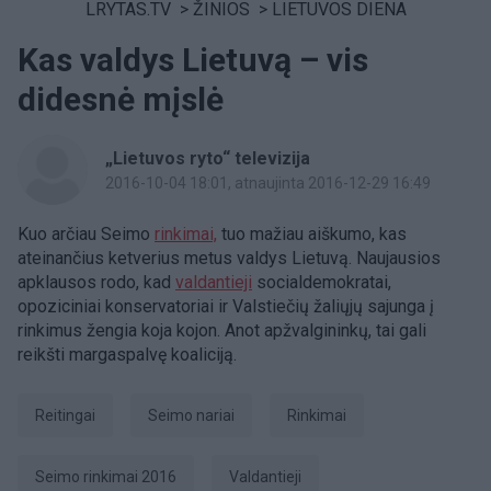
LRYTAS.TV
>
ŽINIOS
>
LIETUVOS DIENA
Kas valdys Lietuvą – vis
didesnė mįslė
„Lietuvos ryto“ televizija
2016-10-04 18:01
, atnaujinta 2016-12-29 16:49
Kuo arčiau Seimo
rinkimai,
tuo mažiau aiškumo, kas
ateinančius ketverius metus valdys Lietuvą. Naujausios
apklausos rodo, kad
valdantieji
socialdemokratai,
opoziciniai konservatoriai ir Valstiečių žaliųjų sajunga į
rinkimus žengia koja kojon. Anot apžvalgininkų, tai gali
reikšti margaspalvę koaliciją.
reitingai
Seimo nariai
Rinkimai
Seimo rinkimai 2016
valdantieji