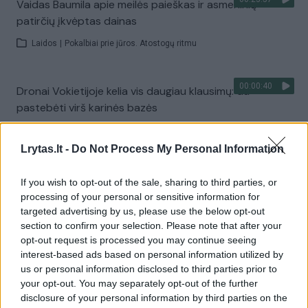
Vaidas Baumila apie meilės paieškas ir asmeninių
patirčių įkvėptas dainas
Laidos
|
Pokalbiai prie jūros. Atostogų ritmu
00:00:40
Dronai Vokietijoje kelia vis daugiau klausimų: du
pastebėti virš karinės bazės
Žinios
|
Pasaulis
Lrytas.lt -
Do Not Process My Personal Information
Visi įrašai
If you wish to opt-out of the sale, sharing to third parties, or
processing of your personal or sensitive information for
targeted advertising by us, please use the below opt-out
section to confirm your selection. Please note that after your
Žiūrimiausi įrašai
opt-out request is processed you may continue seeing
interest-based ads based on personal information utilized by
us or personal information disclosed to third parties prior to
your opt-out. You may separately opt-out of the further
00:00:30
Vaizdai iš tragiškos avarijos Vilniaus r.: dviejų moterų ir
disclosure of your personal information by third parties on the
vaiko gyvybių išgelbėti nepavyko