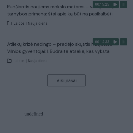
00:15:25
Ruošiantis naujiems mokslo metams – vaikų teisių
tarnybos primena: štai apie ką būtina pasikalbėti
Laidos
|
Nauja diena
00:14:33
Atliekų krizė nedingo – pradėjo skųstis Naujosios
Vilnios gyventojai: I. Budraitė atsakė, kas vyksta
Laidos
|
Nauja diena
Visi įrašai