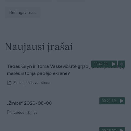
reitingavimas
Naujausi įrašai
00:42:29
Tadas Gryn ir Toma Vaškevičiūtė grįžo į praeitį: kodėl jų
meilės istorija padėjo ekrane?
Žinios
|
Lietuvos diena
00:21:19
„Žinios“ 2026-08-08
Laidos
|
Žinios
00:23:57