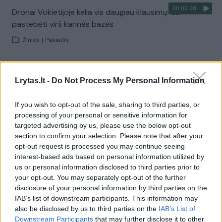
00:00:40
Dronai Vokietijoje kelia vis daugiau klausimų: du
pastebėti virš karinės bazės
Žinios
|
Pasaulis
Visi įrašai
Lrytas.lt -
Do Not Process My Personal Information
If you wish to opt-out of the sale, sharing to third parties, or
Žiūrimiausi įrašai
processing of your personal or sensitive information for
targeted advertising by us, please use the below opt-out
section to confirm your selection. Please note that after your
opt-out request is processed you may continue seeing
00:00:30
Vaizdai iš tragiškos avarijos Vilniaus r.: dviejų moterų ir
interest-based ads based on personal information utilized by
vaiko gyvybių išgelbėti nepavyko
us or personal information disclosed to third parties prior to
your opt-out. You may separately opt-out of the further
Žinios
|
Lietuvos diena
disclosure of your personal information by third parties on the
IAB’s list of downstream participants. This information may
also be disclosed by us to third parties on the
IAB’s List of
00:00:57
Savaitės vidurys nusimato karštas: temperatūra kils iki
Downstream Participants
that may further disclose it to other