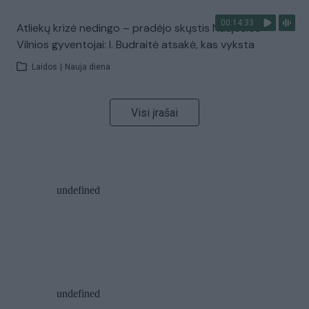
00:14:33
Atliekų krizė nedingo – pradėjo skųstis Naujosios
Vilnios gyventojai: I. Budraitė atsakė, kas vyksta
Laidos
|
Nauja diena
Visi įrašai