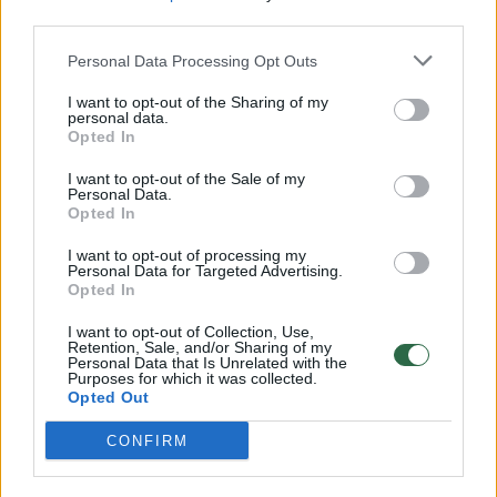
32 laipsnių šilumos
third parties.
Žinios
|
Orai
Personal Data Processing Opt Outs
I want to opt-out of the Sharing of my
personal data.
00:15:54
V. Zalužno pasisakymą laiko bandymu įsitvirtinti
Opted In
Ukrainos politikoje: jis yra neteisus
I want to opt-out of the Sale of my
Personal Data.
Laidos
|
Nauja diena
Opted In
I want to opt-out of processing my
00:05:25
K. Prunskienės brolis prisiminė jaudinančią akimirką
Personal Data for Targeted Advertising.
Opted In
prieš mirtį: „Tai buvo simbolinis mūsų pagerbimo
ženklas“
I want to opt-out of Collection, Use,
Retention, Sale, and/or Sharing of my
Žinios
|
Lietuvos diena
Personal Data that Is Unrelated with the
Purposes for which it was collected.
Opted Out
Visi įrašai
CONFIRM