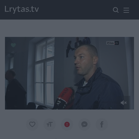
Paremkite Ukrainą