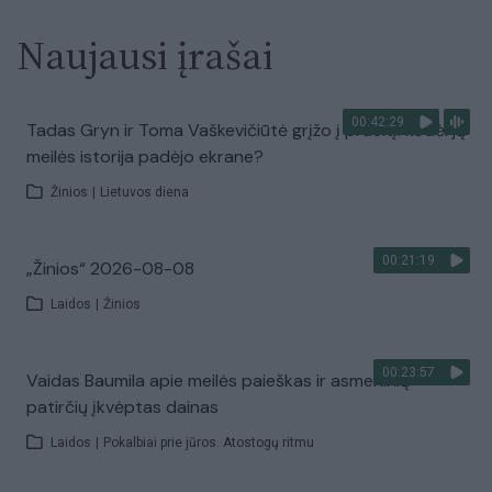
Naujausi įrašai
00:42:29
Tadas Gryn ir Toma Vaškevičiūtė grįžo į praeitį: kodėl jų
meilės istorija padėjo ekrane?
Žinios
|
Lietuvos diena
00:21:19
„Žinios“ 2026-08-08
Laidos
|
Žinios
00:23:57
Vaidas Baumila apie meilės paieškas ir asmeninių
patirčių įkvėptas dainas
Laidos
|
Pokalbiai prie jūros. Atostogų ritmu