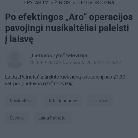
LRYTAS.TV
>
ŽINIOS
>
LIETUVOS DIENA
Po efektingos „Aro“ operacijos
pavojingi nusikaltėliai paleisti
į laisvę
„Lietuvos ryto“ televizija
2016-09-28 10:24
, atnaujinta 2016-12-12 05:27
Laidą „Patriotai“ žiūrėkite kiekvieną antradienį nuo 21:30
val. per „Lietuvos ryto“ televiziją.
nusikaltėliai
Rūta Janutienė
Teismas
Švedija
laida Patriotai