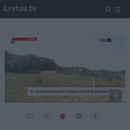
Paremkite Ukrainą