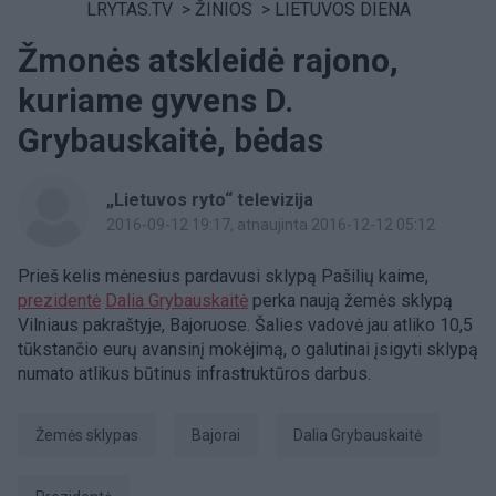
LRYTAS.TV
>
ŽINIOS
>
LIETUVOS DIENA
Žmonės atskleidė rajono,
kuriame gyvens D.
Grybauskaitė, bėdas
„Lietuvos ryto“ televizija
2016-09-12 19:17
, atnaujinta 2016-12-12 05:12
Prieš kelis mėnesius pardavusi sklypą Pašilių kaime,
prezidentė
Dalia Grybauskaitė
perka naują žemės sklypą
Vilniaus pakraštyje, Bajoruose. Šalies vadovė jau atliko 10,5
tūkstančio eurų avansinį mokėjimą, o galutinai įsigyti sklypą
numato atlikus būtinus infrastruktūros darbus.
žemės sklypas
Bajorai
Dalia Grybauskaitė