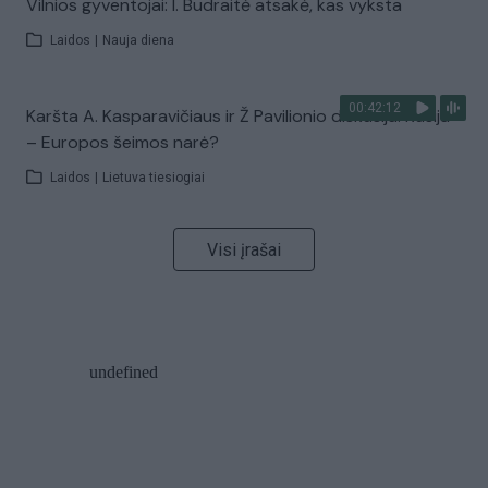
Vilnios gyventojai: I. Budraitė atsakė, kas vyksta
Laidos
|
Nauja diena
00:42:12
Karšta A. Kasparavičiaus ir Ž Pavilionio diskusija: Rusija
– Europos šeimos narė?
Laidos
|
Lietuva tiesiogiai
Visi įrašai