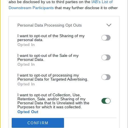
also be disclosed by us to third parties on the
IAB’s List of
Žinios
|
Lietuvos diena
Downstream Participants
that may further disclose it to other
third parties.
00:00:57
Savaitės vidurys nusimato karštas: temperatūra kils iki
Personal Data Processing Opt Outs
32 laipsnių šilumos
I want to opt-out of the Sharing of my
personal data.
Žinios
|
Orai
Opted In
I want to opt-out of the Sale of my
00:15:54
V. Zalužno pasisakymą laiko bandymu įsitvirtinti
Personal Data.
Opted In
Ukrainos politikoje: jis yra neteisus
I want to opt-out of processing my
Laidos
|
Nauja diena
Personal Data for Targeted Advertising.
Opted In
00:00:59
Nufilmavo, kaip patvino Vilniaus Vakarinis aplinkkelis:
I want to opt-out of Collection, Use,
Retention, Sale, and/or Sharing of my
vaizdas pribloškia
Personal Data that Is Unrelated with the
Purposes for which it was collected.
Opted Out
Žinios
|
Lietuvos diena
CONFIRM