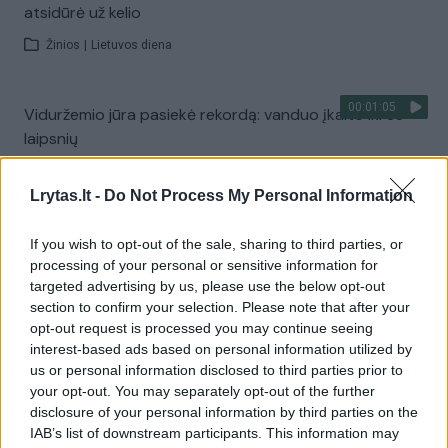
atsidūrė už kelio
Žinios
|
Lietuvos diena
00:01:05
Viduržemio jūra pasiekė rekordą: vanduo įkaito iki 33
laipsnių
Žinios
|
Pasaulis
Lrytas.lt -
Do Not Process My Personal Information
Visi įrašai
If you wish to opt-out of the sale, sharing to third parties, or
processing of your personal or sensitive information for
targeted advertising by us, please use the below opt-out
section to confirm your selection. Please note that after your
Žiūrimiausi įrašai
opt-out request is processed you may continue seeing
interest-based ads based on personal information utilized by
us or personal information disclosed to third parties prior to
your opt-out. You may separately opt-out of the further
00:00:30
Vaizdai iš tragiškos avarijos Vilniaus r.: dviejų moterų ir
disclosure of your personal information by third parties on the
vaiko gyvybių išgelbėti nepavyko
IAB’s list of downstream participants. This information may