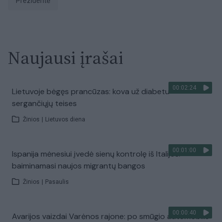
prezidentė
Naujausi įrašai
00:02:24
Lietuvoje bėgęs prancūzas: kova už diabetu
sergančiųjų teises
Žinios
|
Lietuvos diena
00:01:00
Ispanija mėnesiui įvedė sienų kontrolę iš Italijos:
baiminamasi naujos migrantų bangos
Žinios
|
Pasaulis
00:00:40
Avarijos vaizdai Varėnos rajone: po smūgio automobilis