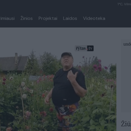
1°C, Viln
rimiausi
Žinios
Projektai
Laidos
Videoteka
Žiū