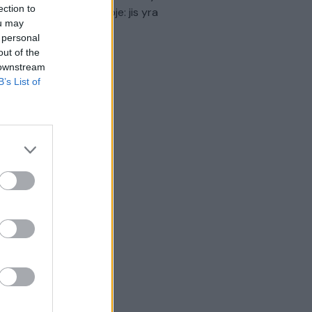
ection to
virtinti Ukrainos politikoje: jis yra
ou may
eisus
 personal
out of the
Laidos
|
Nauja diena
 downstream
B’s List of