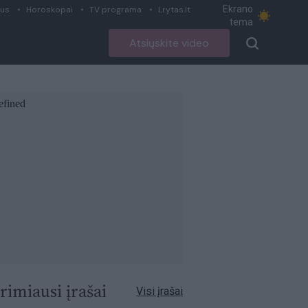
Ekrano
ius
Horoskopai
TV programa
Lrytas.lt
tema
Atsiųskite video
rimiausi įrašai
Visi įrašai