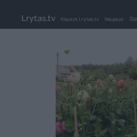
Klausyk Lrytas.tv
Naujausi
Žiū
Paremkite Ukrainą