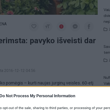
Vaiz
dvi
ne
IENA
erimsta: pavyko išveisti dar
Sav
tem
a
inta 2016-12-12 04:56
Nuf
o pomėgis – kurti naujas jurginų veisles. 60-etį
Vak
tis – jo kolekcijoje keli šimtai paties išvestų
Do Not Process My Personal Information
ras pavadina jam brangių žmonių vardais.
nas rekordininkas pavadintas Arvydo Sabonio vardu.
to opt-out of the sale, sharing to third parties, or processing of your per
V. 