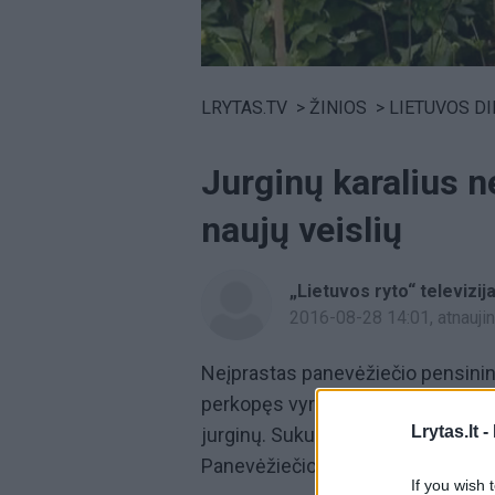
Volume
0%
LRYTAS.TV
>
ŽINIOS
>
LIETUVOS D
Jurginų karalius n
naujų veislių
„Lietuvos ryto“ televizij
2016-08-28 14:01
, atnauj
Neįprastas panevėžiečio pensinink
perkopęs vyras jau turi kuo didžiuo
Lrytas.lt -
jurginų. Sukurtas naujas gėles vy
Panevėžiečio kolekcijoje ir jurgi
If you wish 