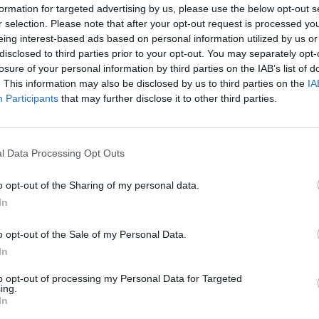
formation for targeted advertising by us, please use the below opt-out s
įsit
ai
r selection. Please note that after your opt-out request is processed y
net
eing interest-based ads based on personal information utilized by us or
disclosed to third parties prior to your opt-out. You may separately opt-
losure of your personal information by third parties on the IAB’s list of
. This information may also be disclosed by us to third parties on the
IA
Participants
that may further disclose it to other third parties.
Visi įrašai
2:40
00:03:52
mai –
Liūdna vyresnio amžiaus dirbančiųjų
l Data Processing Opt Outs
nenori:
kasdienybė – priekabiavimas, patyčios ir
o opt-out of the Sharing of my personal data.
užgaulūs įvardžiai
In
Žinios
|
Lietuvos diena
o opt-out of the Sale of my Personal Data.
In
0:29
00:02:08
mas
Aukštaitijos pučiamųjų orkestras
3
Nyderlanduose apgynė čempionų vardą
to opt-out of processing my Personal Data for Targeted
ing.
In
Žinios
|
Lietuvos diena