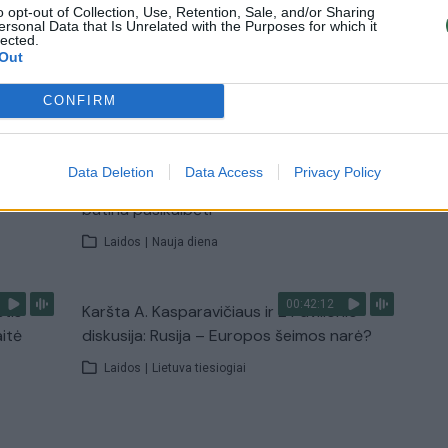
o opt-out of Collection, Use, Retention, Sale, and/or Sharing
ersonal Data that Is Unrelated with the Purposes for which it
lected.
Out
TV
Visi įrašai
CONFIRM
00:15:25
ų
Ruošiantis naujiems mokslo metams –
Data Deletion
Data Access
Privacy Policy
ažnai
vaikų teisių tarnybos primena: štai apie ką
būtina pasikalbėti
Laidos
|
Nauja diena
00:42:12
stis
Karšta A. Kasparavičiaus ir Ž Pavilionio
aitė
diskusija: Rusija – Europos šeimos narė?
Laidos
|
Lietuva tiesiogiai