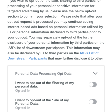
If you wish to opt-out of the sale, sharing to third parties, or
Žinios
|
Augintinis
processing of your personal or sensitive information for
targeted advertising by us, please use the below opt-out
section to confirm your selection. Please note that after your
00:02:54
Žiūrėkite ir mokykitės: kaip sukurti savo pomidorų
opt-out request is processed you may continue seeing
interest-based ads based on personal information utilized by
veislę
us or personal information disclosed to third parties prior to
Laidos
|
Skinsiu raudoną rožę
your opt-out. You may separately opt-out of the further
disclosure of your personal information by third parties on the
IAB’s list of downstream participants. This information may
00:04:09
Augalų genetiniai ištekliai saugomi ir gamtinėse
also be disclosed by us to third parties on the
IAB’s List of
Downstream Participants
that may further disclose it to other
buveinėse, ir šaldytuvuose
third parties.
Žinios
|
IT ir mokslas
Personal Data Processing Opt Outs
I want to opt-out of the Sharing of my
00:08:44
Geriausi patarimai, kaip reikia sodinti bulves į dirvą
personal data.
Opted In
Žinios
|
Gyvenimo būdas
I want to opt-out of the Sale of my
Personal Data.
Opted In
Jurginų karalius nerimsta: pavyko išveisti dar naujų