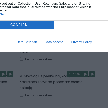
Žinios
|
Lietuvos diena
o opt-out of Collection, Use, Retention, Sale, and/or Sharing
ersonal Data that Is Unrelated with the Purposes for which it
lected.
Out
TV
Visi įrašai
CONFIRM
00:11:27
nio
Lietuvos pasiruošimą pavojams neigiamai
Data Deletion
Data Access
Privacy Policy
narė?
vertinantis šaulys: nustokime apgaudinėti
save
Laidos
|
Nauja diena
00:16:37
, kiek
V. Sinkevičius paaiškino, kodėl dar nebuvo
alies
Koalicinės tarybos posėdžio: esame
kalbėję
Laidos
|
Nauja diena