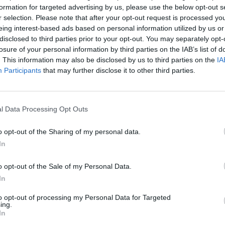
ri per 1300 Panevėžio regiono gyventojų.
formation for targeted advertising by us, please use the below opt-out s
aut
r selection. Please note that after your opt-out request is processed y
eing interest-based ads based on personal information utilized by us or
dulinė terapija
onkologija
ligoniai
disclosed to third parties prior to your opt-out. You may separately opt-
losure of your personal information by third parties on the IAB’s list of
. This information may also be disclosed by us to third parties on the
IA
Participants
that may further disclose it to other third parties.
Visi įrašai
l Data Processing Opt Outs
0:57
00:42:12
aigsime
Karšta A. Kasparavičiaus ir Ž Pavilionio
o opt-out of the Sharing of my personal data.
diskusija: Rusija – Europos šeimos narė?
In
Laidos
|
Lietuva tiesiogiai
o opt-out of the Sale of my Personal Data.
In
2:33
00:04:00
dens
Kuprines pasvėrę specialistai įspėja apie
e:
pavojingą įprotį: tą daro daugiau nei pusė
to opt-out of processing my Personal Data for Targeted
ing.
pradinukų
In