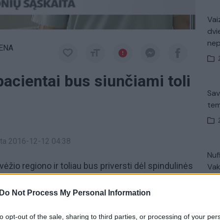
Vaiz
dvi
ne
IENA
acientai bus siunčiami toli
Sav
tem
a
inta 2016-12-12 04:38
Nuf
ėžio regiono ir toliau bus priversti dėl spindulinės
Vak
idžiųjų miestų ligonines. Sveikatos apsaugos
urti radioterapijos centro Panevėžyje ir jam
Do Not Process My Personal Information
. Skaičiuojama, kad per metus ieškoti gyvybiškai
Avar
to opt-out of the sale, sharing to third parties, or processing of your per