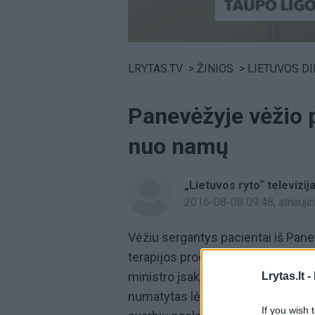
Volume
0%
LRYTAS.TV
>
ŽINIOS
>
LIETUVOS D
Panevėžyje vėžio p
nuo namų
„Lietuvos ryto“ televizij
2016-08-08 09:48
, atnauj
Vėžiu sergantys pacientai iš Panev
terapijos procedūrų vykti į kitų d
ministro įsakymu nuspręsta nebek
Lrytas.lt -
numatytas lėšas atiduoti sostinei
If you wish 