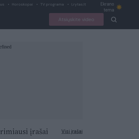
Ekrano
ius
Horoskopai
TV programa
Lrytas.lt
tema
Atsiųskite video
rimiausi įrašai
Visi įrašai