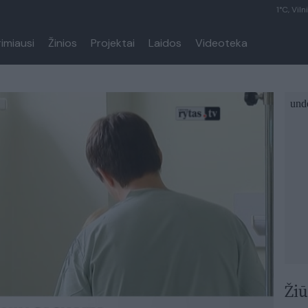
1°C, Viln
rimiausi
Žinios
Projektai
Laidos
Videoteka
Žiū