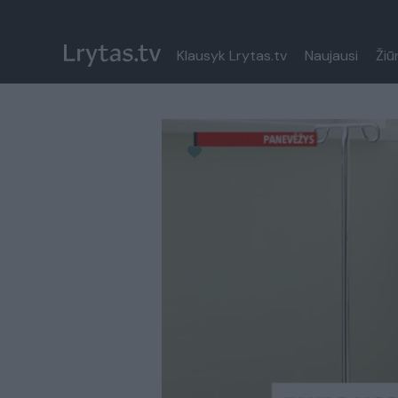
Klausyk Lrytas.tv
Naujausi
Žiū
Paremkite Ukrainą