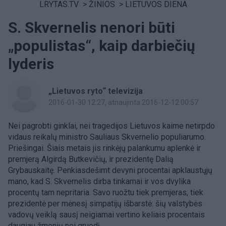
LRYTAS.TV
>
ŽINIOS
>
LIETUVOS DIENA
S. Skvernelis nenori būti
„populistas“, kaip darbiečių
lyderis
„Lietuvos ryto“ televizija
2016-01-30 12:27
, atnaujinta 2016-12-12 00:57
Nei pagrobti ginklai, nei tragedijos Lietuvos kaime netirpdo
vidaus reikalų ministro Sauliaus Skvernelio populiarumo.
Priešingai. Šiais metais jis rinkėjų palankumu aplenkė ir
premjerą Algirdą Butkevičių, ir prezidentę Dalią
Grybauskaitę. Penkiasdešimt devyni procentai apklaustųjų
mano, kad S. Skvernelis dirba tinkamai ir vos dvylika
procentų tam nepritaria. Savo ruožtu tiek premjeras, tiek
prezidentė per mėnesį simpatijų išbarstė: šių valstybės
vadovų veiklą sausį neigiamai vertino keliais procentais
daugiau žmonių nei gruodį.