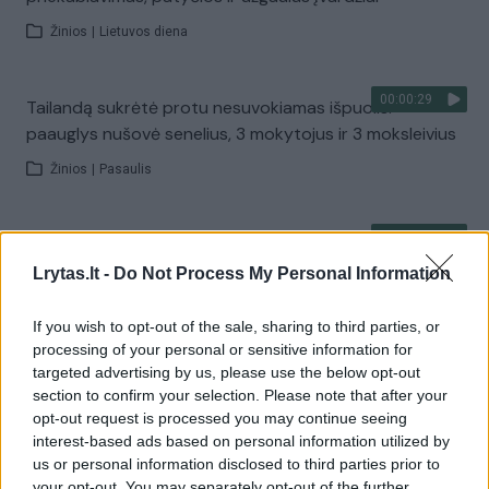
Žinios
|
Lietuvos diena
00:00:29
Tailandą sukrėtė protu nesuvokiamas išpuolis:
paauglys nušovė senelius, 3 mokytojus ir 3 moksleivius
Žinios
|
Pasaulis
00:02:08
Aukštaitijos pučiamųjų orkestras Nyderlanduose
apgynė čempionų vardą
Lrytas.lt -
Do Not Process My Personal Information
Žinios
|
Lietuvos diena
If you wish to opt-out of the sale, sharing to third parties, or
processing of your personal or sensitive information for
targeted advertising by us, please use the below opt-out
Visi įrašai
section to confirm your selection. Please note that after your
opt-out request is processed you may continue seeing
interest-based ads based on personal information utilized by
us or personal information disclosed to third parties prior to
Žiūrimiausi įrašai
your opt-out. You may separately opt-out of the further