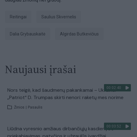
reitingai
Saulius Skvernelis
Dalia Grybauskaitė
Algirdas Butkevičius
Naujausi įrašai
00:02:40
Nors teigė, kad šaudmenų pakankamai – Ukrainai
„Patriot“ D. Trumpas skirti nenori: raketų mes norime
Žinios
|
Pasaulis
00:03:52
Liūdna vyresnio amžiaus dirbančiųjų kasdienybė –
priekabiavimas, patyčios ir užgaulūs įvardžiai