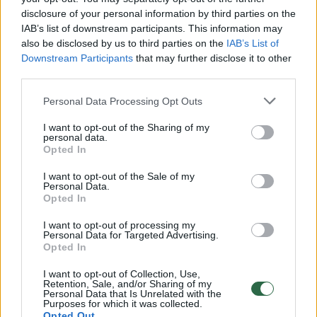
disclosure of your personal information by third parties on the
IAB’s list of downstream participants. This information may
00:00:30
also be disclosed by us to third parties on the
IAB’s List of
Vaizdai iš tragiškos avarijos Vilniaus r.: dviejų moterų ir
Downstream Participants
that may further disclose it to other
vaiko gyvybių išgelbėti nepavyko
third parties.
Žinios
|
Lietuvos diena
Personal Data Processing Opt Outs
I want to opt-out of the Sharing of my
00:00:57
Savaitės vidurys nusimato karštas: temperatūra kils iki
personal data.
Opted In
32 laipsnių šilumos
I want to opt-out of the Sale of my
Žinios
|
Orai
Personal Data.
Opted In
00:00:59
Nufilmavo, kaip patvino Vilniaus Vakarinis aplinkkelis:
I want to opt-out of processing my
Personal Data for Targeted Advertising.
vaizdas pribloškia
Opted In
Žinios
|
Lietuvos diena
I want to opt-out of Collection, Use,
Retention, Sale, and/or Sharing of my
Personal Data that Is Unrelated with the
Purposes for which it was collected.
00:15:54
V. Zalužno pasisakymą laiko bandymu įsitvirtinti
Opted Out