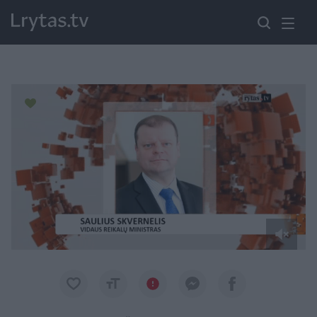
Paremkite Ukrainą