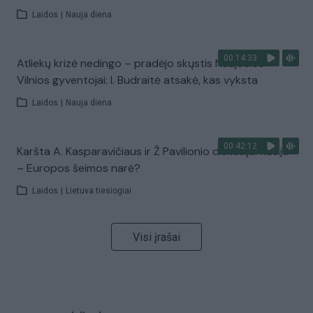
Laidos
|
Nauja diena
00:14:33
Atliekų krizė nedingo – pradėjo skųstis Naujosios
Vilnios gyventojai: I. Budraitė atsakė, kas vyksta
Laidos
|
Nauja diena
00:42:12
Karšta A. Kasparavičiaus ir Ž Pavilionio diskusija: Rusija
– Europos šeimos narė?
Laidos
|
Lietuva tiesiogiai
Visi įrašai