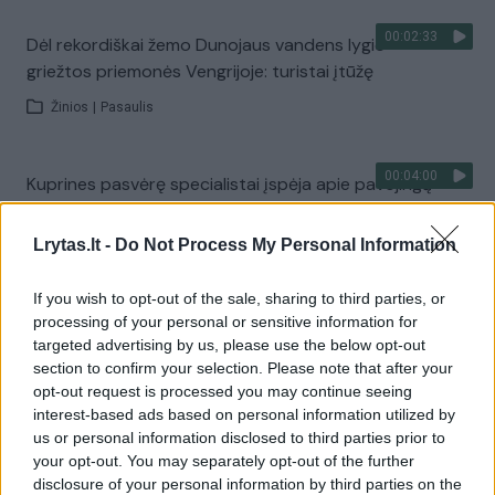
00:02:33
Dėl rekordiškai žemo Dunojaus vandens lygio –
griežtos priemonės Vengrijoje: turistai įtūžę
Žinios
|
Pasaulis
00:04:00
Kuprines pasvėrę specialistai įspėja apie pavojingą
įprotį: tą daro daugiau nei pusė pradinukų
Lrytas.lt -
Do Not Process My Personal Information
Žinios
|
Lietuvos diena
If you wish to opt-out of the sale, sharing to third parties, or
Visi įrašai
processing of your personal or sensitive information for
targeted advertising by us, please use the below opt-out
section to confirm your selection. Please note that after your
opt-out request is processed you may continue seeing
Žiūrimiausi įrašai
interest-based ads based on personal information utilized by
us or personal information disclosed to third parties prior to
your opt-out. You may separately opt-out of the further
disclosure of your personal information by third parties on the