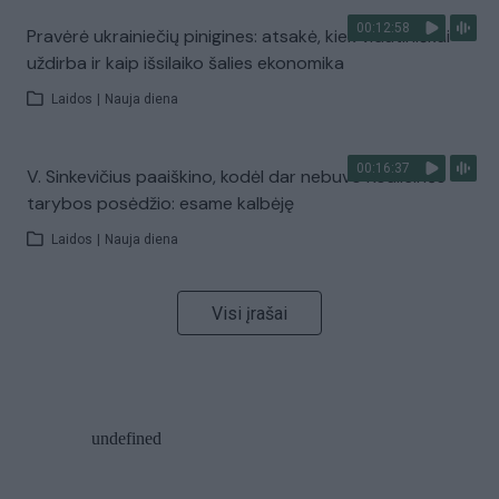
00:12:58
Pravėrė ukrainiečių pinigines: atsakė, kiek vidutiniškai
uždirba ir kaip išsilaiko šalies ekonomika
Laidos
|
Nauja diena
00:16:37
V. Sinkevičius paaiškino, kodėl dar nebuvo Koalicinės
tarybos posėdžio: esame kalbėję
Laidos
|
Nauja diena
Visi įrašai