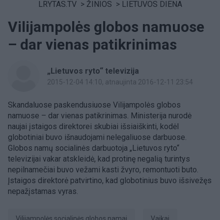
LRYTAS.TV
>
ŽINIOS
>
LIETUVOS DIENA
Vilijampolės globos namuose
– dar vienas patikrinimas
„Lietuvos ryto“ televizija
2015-12-04 14:10
, atnaujinta 2016-12-11 23:54
Skandaluose paskendusiuose Vilijampolės globos
namuose – dar vienas patikrinimas. Ministerija nurodė
naujai įstaigos direktorei skubiai išsiaiškinti, kodėl
globotiniai buvo išnaudojami nelegaliuose darbuose.
Globos namų socialinės darbuotoja „Lietuvos ryto“
televizijai vakar atskleidė, kad protinę negalią turintys
nepilnamečiai buvo vežami kasti žvyro, remontuoti buto.
Įstaigos direktorė patvirtino, kad globotinius buvo išsivežęs
nepažįstamas vyras.
Vilijampolės socialinės globos namai
Vaikai