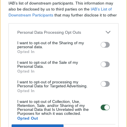
00:00:30
Vaizdai iš tragiškos avarijos Vilniaus r.: dviejų moterų ir
IAB’s list of downstream participants. This information may
vaiko gyvybių išgelbėti nepavyko
also be disclosed by us to third parties on the
IAB’s List of
Downstream Participants
that may further disclose it to other
Žinios
|
Lietuvos diena
third parties.
Personal Data Processing Opt Outs
00:00:57
Savaitės vidurys nusimato karštas: temperatūra kils iki
I want to opt-out of the Sharing of my
32 laipsnių šilumos
personal data.
Opted In
Žinios
|
Orai
I want to opt-out of the Sale of my
Personal Data.
Opted In
00:00:59
Nufilmavo, kaip patvino Vilniaus Vakarinis aplinkkelis:
vaizdas pribloškia
I want to opt-out of processing my
Personal Data for Targeted Advertising.
Žinios
|
Lietuvos diena
Opted In
I want to opt-out of Collection, Use,
Retention, Sale, and/or Sharing of my
00:02:01
„Pagarba pirmajai premjerei“: pasidalijo jautriais
Personal Data that Is Unrelated with the
Purposes for which it was collected.
prisiminimais apie Kazimierą Prunskienę
Opted Out
Žinios
|
Lietuvos diena