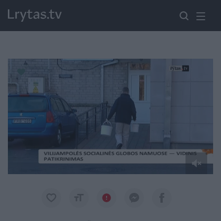
Paremkite Ukrainą