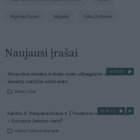
Algirdas Sysas
negalia
Edita Žiobienė
Naujausi įrašai
00:00:57
Sinoptikai atsakė, kokiais orais užbaigsime darbo
savaitę: karščiai atsitrauks
Žinios
|
Orai
00:42:12
Karšta A. Kasparavičiaus ir Ž Pavilionio diskusija: Rusija
– Europos šeimos narė?
Laidos
|
Lietuva tiesiogiai