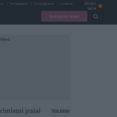
Ekrano
ius
Horoskopai
TV programa
Lrytas.lt
tema
Atsiųskite video
rimiausi įrašai
Visi įrašai