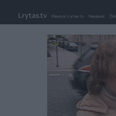
Klausyk Lrytas.tv
Naujausi
Žiū
Paremkite Ukrainą