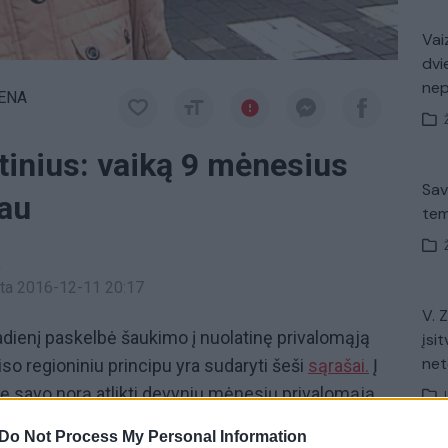
Vaiz
dvi
ne
IENA
tinius: vaiką 9 mėnesius
Sav
iau
tem
a
inta 2016-12-11 20:17
V. 
adienį paskelbė šaukimo į nuolatinę privalomąją
įsit
net
iso regioniniu principu yra sudaryti šeši
sąrašai.
Į
ę savo norą atlikti devynių mėnesių privalomąją
 elektronine atrankos sistema atrinkti 36 825 karo
Do Not Process My Personal Information