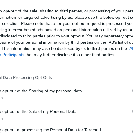
luose daug kas skelbiasi patekę ar nepatekę į
Nuf
, kad reiks tarnauti. Pakalbintos moterys mano, kad
to opt-out of the sale, sharing to third parties, or processing of your per
Vak
ėštumas.
formation for targeted advertising by us, please use the below opt-out s
r selection. Please note that after your opt-out request is processed y
eing interest-based ads based on personal information utilized by us or
šauktiniai
Kariuomenė
šauktinių kariuomenė
disclosed to third parties prior to your opt-out. You may separately opt-
losure of your personal information by third parties on the IAB’s list of
. This information may also be disclosed by us to third parties on the
IA
Participants
that may further disclose it to other third parties.
l Data Processing Opt Outs
Visi įrašai
o opt-out of the Sharing of my personal data.
In
3:57
00:00:40
 ir
Dronai Vokietijoje kelia vis daugiau
o opt-out of the Sale of my Personal Data.
klausimų: du pastebėti virš karinės bazės
In
u
Žinios
|
Pasaulis
to opt-out of processing my Personal Data for Targeted