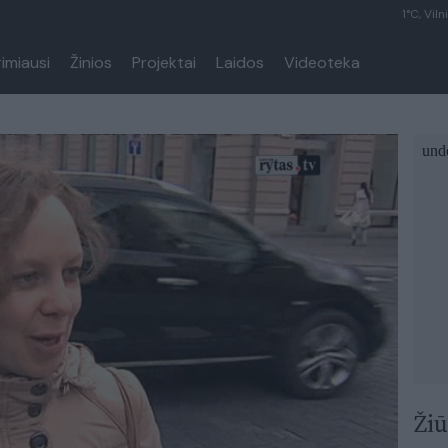
1°C, Viln
rimiausi
Žinios
Projektai
Laidos
Videoteka
Žiū