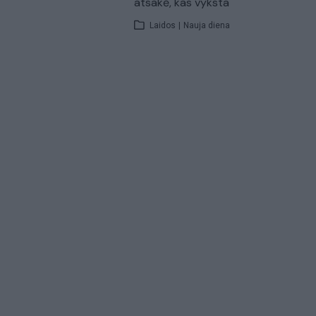
atsakė, kas vyksta
Laidos
|
Nauja diena