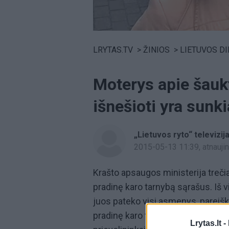
Volume
0%
LRYTAS.TV
>
ŽINIOS
>
LIETUVOS D
Moterys apie šauk
išnešioti yra sunk
„Lietuvos ryto“ televizij
2015-05-13 11:39
, atnauj
Krašto apsaugos ministerija treči
pradinę karo tarnybą sąrašus. Iš v
juos pateko visi asmenys, pareišk
pradinę karo tarnybą ir atsitiktine
Lrytas.lt -