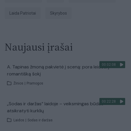
laida Patriotai
Skyrybos
Naujausi įrašai
00:02:08
A. Tapinas žmoną pakvietė į sceną: pora leidosi į
romantišką šokį
Žinios
|
Pramogos
00:22:28
„Sodas ir daržas“ laidoje – veiksmingas būdas
atsikratyti kurklių
Laidos
|
Sodas ir daržas