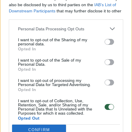
vaiko gyvybių išgelbėti nepavyko
also be disclosed by us to third parties on the
IAB’s List of
Žinios
|
Lietuvos diena
Downstream Participants
that may further disclose it to other
third parties.
00:00:57
Personal Data Processing Opt Outs
Savaitės vidurys nusimato karštas: temperatūra kils iki
32 laipsnių šilumos
I want to opt-out of the Sharing of my
personal data.
Žinios
|
Orai
Opted In
I want to opt-out of the Sale of my
Personal Data.
00:15:54
V. Zalužno pasisakymą laiko bandymu įsitvirtinti
Opted In
Ukrainos politikoje: jis yra neteisus
I want to opt-out of processing my
Laidos
|
Nauja diena
Personal Data for Targeted Advertising.
Opted In
I want to opt-out of Collection, Use,
00:00:57
Sinoptikai atsakė, kokiais orais užbaigsime darbo
Retention, Sale, and/or Sharing of my
Personal Data that Is Unrelated with the
savaitę: karščiai atsitrauks
Purposes for which it was collected.
Opted Out
Žinios
|
Orai
CONFIRM