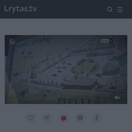
Paremkite Ukrainą