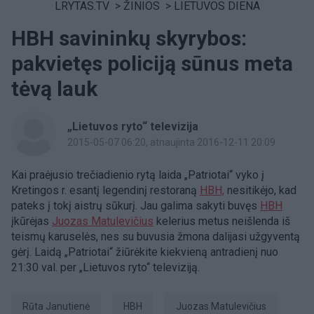
LRYTAS.TV
>
ŽINIOS
>
LIETUVOS DIENA
HBH savininkų skyrybos:
pakvietęs policiją sūnus meta
tėvą lauk
„Lietuvos ryto“ televizija
2015-05-07 06:20
, atnaujinta 2016-12-11 20:09
Kai praėjusio trečiadienio rytą laida „Patriotai“ vyko į
Kretingos r. esantį legendinį restoraną
HBH,
nesitikėjo, kad
pateks į tokį aistrų sūkurį. Jau galima sakyti buvęs
HBH
įkūrėjas
Juozas Matulevičius
kelerius metus neišlenda iš
teismų karuselės, nes su buvusia žmona dalijasi užgyventą
gėrį. Laidą „Patriotai“ žiūrėkite kiekvieną antradienį nuo
21:30 val. per „Lietuvos ryto“ televiziją.
Rūta Janutienė
HBH
Juozas Matulevičius