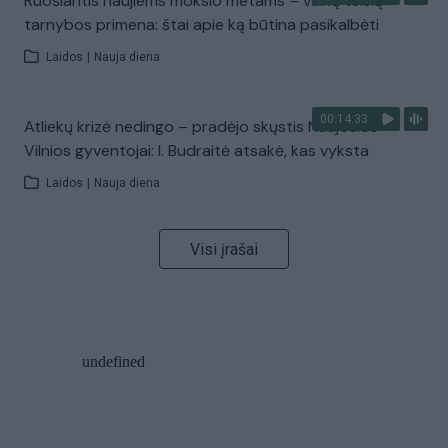
Ruošiantis naujiems mokslo metams – vaikų teisių
tarnybos primena: štai apie ką būtina pasikalbėti
Laidos
|
Nauja diena
00:14:33
Atliekų krizė nedingo – pradėjo skųstis Naujosios
Vilnios gyventojai: I. Budraitė atsakė, kas vyksta
Laidos
|
Nauja diena
Visi įrašai