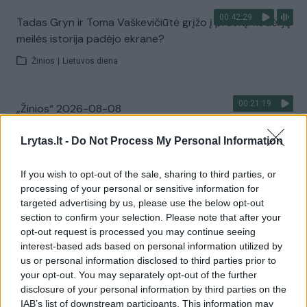
00:42:29
Tadas Gryn ir Toma Vaškevičiūtė grįžo į praeitį: kodėl jų
meilės istorija padėjo ekrane?
Žinios
|
Lietuvos diena
00:21:19
„Žinios“ 2026-08-08
Laidos
|
Žinios
Lrytas.lt -
Do Not Process My Personal Information
If you wish to opt-out of the sale, sharing to third parties, or
Visi įrašai
processing of your personal or sensitive information for
targeted advertising by us, please use the below opt-out
section to confirm your selection. Please note that after your
opt-out request is processed you may continue seeing
Žiūrimiausi įrašai
interest-based ads based on personal information utilized by
us or personal information disclosed to third parties prior to
your opt-out. You may separately opt-out of the further
00:00:30
Vaizdai iš tragiškos avarijos Vilniaus r.: dviejų moterų ir
disclosure of your personal information by third parties on the
IAB’s list of downstream participants. This information may