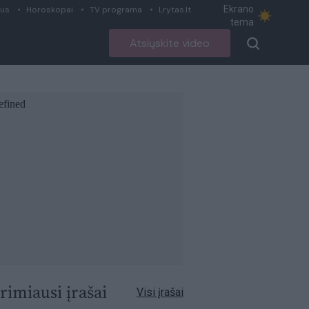
Ekrano
ius
Horoskopai
TV programa
Lrytas.lt
tema
Atsiųskite video
rimiausi įrašai
Visi įrašai