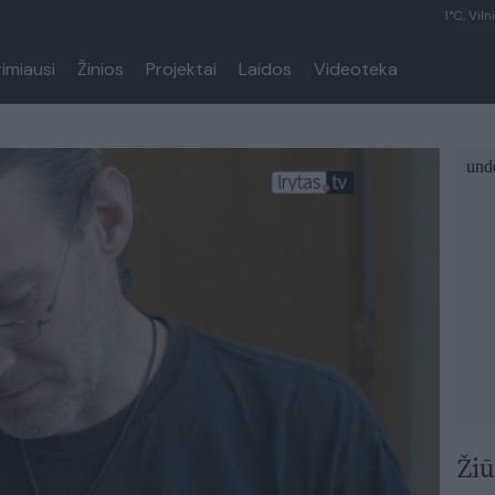
1°C, Viln
rimiausi
Žinios
Projektai
Laidos
Videoteka
Žiū