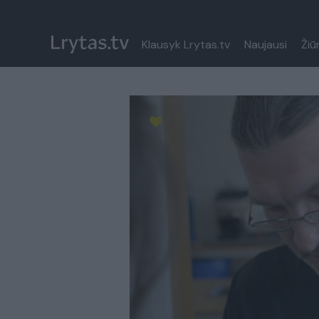
Klausyk Lrytas.tv
Naujausi
Žiū
Paremkite Ukrainą