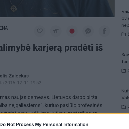
Vaiz
dvi
ne
IENA
limybė karjerą pradėti iš
Sav
tem
olis Zaleckas
inta 2016-12-11 19:52
Nuf
iamas naujas dėmesys. Lietuvos darbo birža
Vak
alba neįgaliesiems“, kuriuo pasiūlo profesinės
 turintiems judėjimo, jutimo, motorikos ar
iama galimybė iš naujo įsitvirtinti darbo rinkoje ir
Do Not Process My Personal Information
V. 