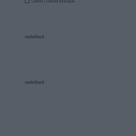
Laidos
|
Lietuva tiesiogiai