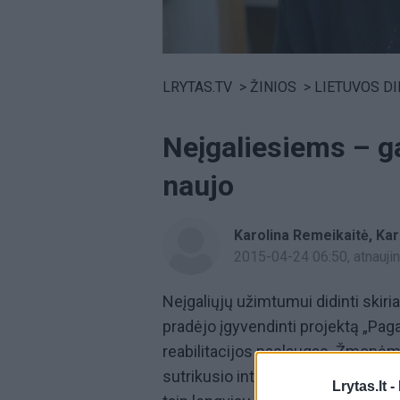
Volume
0%
LRYTAS.TV
>
ŽINIOS
>
LIETUVOS D
Neįgaliesiems – ga
naujo
Karolina Remeikaitė, Kar
2015-04-24 06:50
, atnauj
Neįgaliųjų užimtumui didinti skir
pradėjo įgyvendinti projektą „Pag
reabilitacijos paslaugas. Žmonėms
sutrikusio intelekto negalią, suteik
Lrytas.lt -