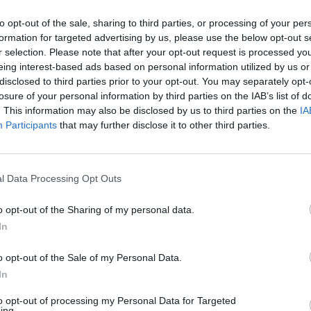
nį gyvenimą.
įsit
to opt-out of the sale, sharing to third parties, or processing of your per
net
formation for targeted advertising by us, please use the below opt-out s
LDB)
Reabilitacija
Darbo rinka
r selection. Please note that after your opt-out request is processed y
eing interest-based ads based on personal information utilized by us or
Socialinės apsaugos ir darbo ministerija (SADM)
disclosed to third parties prior to your opt-out. You may separately opt-
losure of your personal information by third parties on the IAB’s list of
. This information may also be disclosed by us to third parties on the
IA
Participants
that may further disclose it to other third parties.
Visi įrašai
l Data Processing Opt Outs
2:40
00:03:52
mai –
Liūdna vyresnio amžiaus dirbančiųjų
o opt-out of the Sharing of my personal data.
nenori:
kasdienybė – priekabiavimas, patyčios ir
In
užgaulūs įvardžiai
o opt-out of the Sale of my Personal Data.
Žinios
|
Lietuvos diena
In
to opt-out of processing my Personal Data for Targeted
0:29
00:02:08
ing.