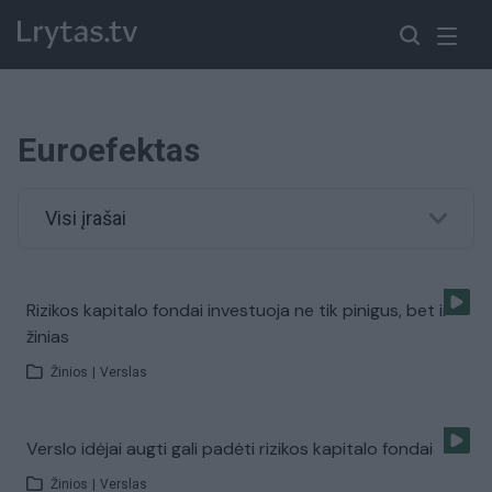
Euroefektas
Visi įrašai
Rizikos kapitalo fondai investuoja ne tik pinigus, bet ir
žinias
Žinios
|
Verslas
Verslo idėjai augti gali padėti rizikos kapitalo fondai
Žinios
|
Verslas