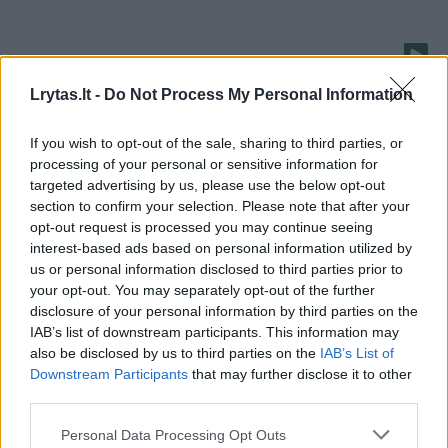
Neįgaliesiems – galimybė karjerą pradėti iš naujo
Lrytas.lt -
Do Not Process My Personal Information
Žinios
|
Lietuvos diena
If you wish to opt-out of the sale, sharing to third parties, or
Globos pertvarka – gręžimasis į individualaus žmogaus
processing of your personal or sensitive information for
targeted advertising by us, please use the below opt-out
poreikius
section to confirm your selection. Please note that after your
Žinios
|
Lietuvos diena
opt-out request is processed you may continue seeing
interest-based ads based on personal information utilized by
us or personal information disclosed to third parties prior to
Rizikos kapitalo fondai - pagalba geroms verslo
your opt-out. You may separately opt-out of the further
disclosure of your personal information by third parties on the
idėjoms
IAB’s list of downstream participants. This information may
Žinios
|
Lietuvos diena
also be disclosed by us to third parties on the
IAB’s List of
Downstream Participants
that may further disclose it to other
third parties.
Mažų įmonių finansavimui - ES struktūrinių fondų lėšos
Personal Data Processing Opt Outs