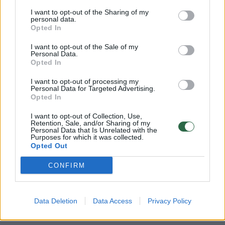
Žinios
|
Verslas
I want to opt-out of the Sharing of my
personal data.
Opted In
Plėsti lazerių verslą padėjo ES struktūrinių fondų lėšos
I want to opt-out of the Sale of my
Žinios
|
Verslas
Personal Data.
Opted In
I want to opt-out of processing my
Rizikos kapitalo fondo investicijos ilgametėms įmonėms
Personal Data for Targeted Advertising.
Opted In
Žinios
|
Verslas
I want to opt-out of Collection, Use,
Retention, Sale, and/or Sharing of my
Personal Data that Is Unrelated with the
Fondai investuoja į pažangias technologijas kuriančias
Purposes for which it was collected.
Opted Out
įmones
CONFIRM
Žinios
|
Verslas
Data Deletion
Data Access
Privacy Policy