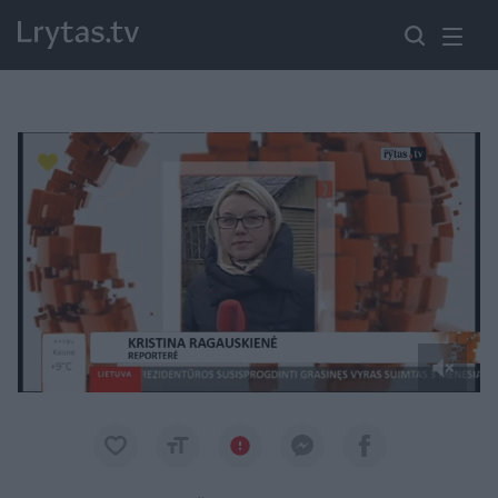
Paremkite Ukrainą