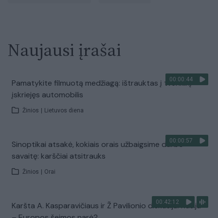
Naujausi įrašai
00:00:44
Pamatykite filmuotą medžiagą: ištrauktas į tvenkinį
įskriejęs automobilis
Žinios
|
Lietuvos diena
00:00:57
Sinoptikai atsakė, kokiais orais užbaigsime darbo
savaitę: karščiai atsitrauks
Žinios
|
Orai
00:42:12
Karšta A. Kasparavičiaus ir Ž Pavilionio diskusija: Rusija
– Europos šeimos narė?