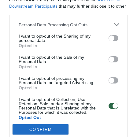
Downstream Participants
that may further disclose it to other
third parties.
00:00:57
Savaitės vidurys nusimato karštas: temperatūra kils iki
Personal Data Processing Opt Outs
32 laipsnių šilumos
I want to opt-out of the Sharing of my
Žinios
|
Orai
personal data.
Opted In
I want to opt-out of the Sale of my
00:00:59
Nufilmavo, kaip patvino Vilniaus Vakarinis aplinkkelis:
Personal Data.
vaizdas pribloškia
Opted In
Žinios
|
Lietuvos diena
I want to opt-out of processing my
Personal Data for Targeted Advertising.
Opted In
00:00:55
Avarija Vilniuje: į stotelę įsirėžęs automobilis sužalojo
I want to opt-out of Collection, Use,
Retention, Sale, and/or Sharing of my
dvi moteris
Personal Data that Is Unrelated with the
Purposes for which it was collected.
Žinios
|
Lietuvos diena
Opted Out
CONFIRM
Visi įrašai