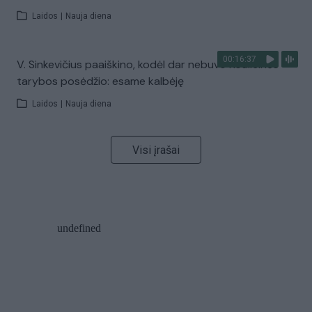
Laidos
|
Nauja diena
00:16:37
V. Sinkevičius paaiškino, kodėl dar nebuvo Koalicinės
tarybos posėdžio: esame kalbėję
Laidos
|
Nauja diena
Visi įrašai