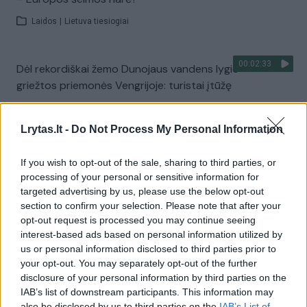
Laidos
|
Lietuva tiesiogiai
00:02:33
Dėl rekordiškai žemo Dunojaus vandens lygio –
griežtos priemonės Vengrijoje: turistai įtūžę
Žinios
|
Pasaulis
Lrytas.lt -
Do Not Process My Personal Information
Visi įrašai
If you wish to opt-out of the sale, sharing to third parties, or
processing of your personal or sensitive information for
targeted advertising by us, please use the below opt-out
section to confirm your selection. Please note that after your
Žiūrimiausi įrašai
opt-out request is processed you may continue seeing
interest-based ads based on personal information utilized by
us or personal information disclosed to third parties prior to
your opt-out. You may separately opt-out of the further
00:00:30
Vaizdai iš tragiškos avarijos Vilniaus r.: dviejų moterų ir
disclosure of your personal information by third parties on the
vaiko gyvybių išgelbėti nepavyko
IAB’s list of downstream participants. This information may
also be disclosed by us to third parties on the
IAB’s List of
Žinios
|
Lietuvos diena