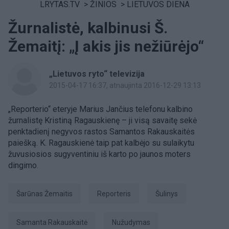
LRYTAS.TV
>
ŽINIOS
>
LIETUVOS DIENA
Žurnalistė, kalbinusi Š.
Žemaitį: „Į akis jis nežiūrėjo“
„Lietuvos ryto“ televizija
2015-04-17 16:37
, atnaujinta 2016-12-29 13:13
„Reporterio“ eteryje Marius Jančius telefonu kalbino
žurnalistę Kristiną Ragauskienę – ji visą savaitę sekė
penktadienį negyvos rastos Samantos Rakauskaitės
paiešką. K. Ragauskienė taip pat kalbėjo su sulaikytu
žuvusiosios sugyventiniu iš karto po jaunos moters
dingimo.
Šarūnas Žemaitis
Reporteris
šulinys
Samanta Rakauskaitė
nužudymas