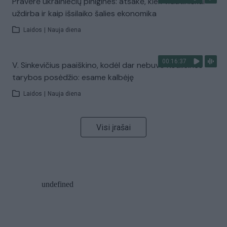
Pravėrė ukrainiečių pinigines: atsakė, kiek vidutiniškai
uždirba ir kaip išsilaiko šalies ekonomika
Laidos
|
Nauja diena
00:16:37
V. Sinkevičius paaiškino, kodėl dar nebuvo Koalicinės
tarybos posėdžio: esame kalbėję
Laidos
|
Nauja diena
Visi įrašai