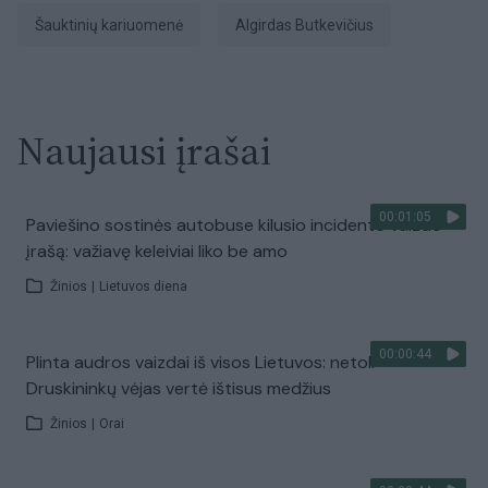
šauktinių kariuomenė
Algirdas Butkevičius
Naujausi įrašai
00:01:05
Paviešino sostinės autobuse kilusio incidento vaizdo
įrašą: važiavę keleiviai liko be amo
Žinios
|
Lietuvos diena
00:00:44
Plinta audros vaizdai iš visos Lietuvos: netoli
Druskininkų vėjas vertė ištisus medžius
Žinios
|
Orai