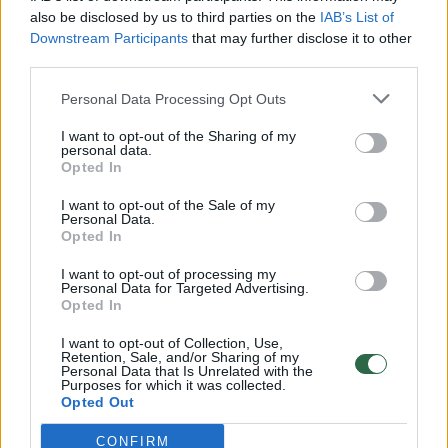
vaiko gyvybių išgelbėti nepavyko
also be disclosed by us to third parties on the
IAB’s List of
Žinios
|
Lietuvos diena
Downstream Participants
that may further disclose it to other
third parties.
00:00:57
Personal Data Processing Opt Outs
Savaitės vidurys nusimato karštas: temperatūra kils iki
32 laipsnių šilumos
I want to opt-out of the Sharing of my
personal data.
Žinios
|
Orai
Opted In
I want to opt-out of the Sale of my
Personal Data.
00:00:59
Nufilmavo, kaip patvino Vilniaus Vakarinis aplinkkelis:
Opted In
vaizdas pribloškia
I want to opt-out of processing my
Žinios
Personal Data for Targeted Advertising.
|
Lietuvos diena
Opted In
I want to opt-out of Collection, Use,
00:00:55
Avarija Vilniuje: į stotelę įsirėžęs automobilis sužalojo
Retention, Sale, and/or Sharing of my
Personal Data that Is Unrelated with the
dvi moteris
Purposes for which it was collected.
Opted Out
Žinios
|
Lietuvos diena
CONFIRM