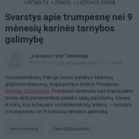
LRYTAS.TV
>
ŽINIOS
>
LIETUVOS DIENA
Svarstys apie trumpesnę nei 9
mėnesių karinės tarnybos
galimybę
„Lietuvos ryto“ televizija
2015-03-12 12:56
, atnaujinta 2016-12-11 18:56
Socialdemokratų frakcija Seime palaikys šauktinių
grąžinimo klausimą, teigia partijos lyderis Premjeras
Algirdas Butkevičius.
Premjeras neatmetė, kad svarstydami
teisės aktą parlamentarai pateiks naujų pasiūlymų. Vienas
iš tokių, kurį kelia pats socialdemokratų lyderis, – numatyti
ir trumpesnės nei 9 mėnesių tarnybos galimybę.
karinė tarnyba
Dalia Grybauskaitė