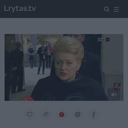
Paremkite Ukrainą