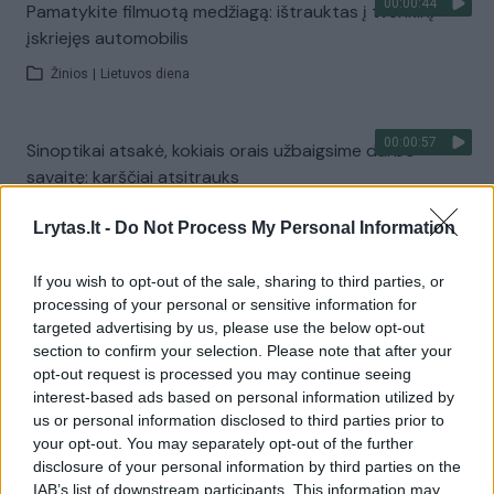
00:00:44
Pamatykite filmuotą medžiagą: ištrauktas į tvenkinį
įskriejęs automobilis
Žinios
|
Lietuvos diena
00:00:57
Sinoptikai atsakė, kokiais orais užbaigsime darbo
savaitę: karščiai atsitrauks
Žinios
|
Orai
Lrytas.lt -
Do Not Process My Personal Information
If you wish to opt-out of the sale, sharing to third parties, or
Visi įrašai
processing of your personal or sensitive information for
targeted advertising by us, please use the below opt-out
section to confirm your selection. Please note that after your
opt-out request is processed you may continue seeing
Žiūrimiausi įrašai
interest-based ads based on personal information utilized by
us or personal information disclosed to third parties prior to
your opt-out. You may separately opt-out of the further
00:00:30
disclosure of your personal information by third parties on the
Vaizdai iš tragiškos avarijos Vilniaus r.: dviejų moterų ir
IAB’s list of downstream participants. This information may