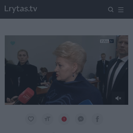
Paremkite Ukrainą