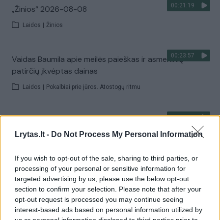
00:21:19
„Žinios“ 2026-08-08
Laidos
|
Žinios
00:23:57
Vaidas Baumila apie meilės paieškas ir asmeninių
patirčių įkvėptas dainas
Laidos
|
Pokalbiai prie jūros. Atostogų ritmu
00:00:40
Dronai Vokietijoje kelia vis daugiau klausimų: du
pastebėti virš karinės bazės
Lrytas.lt -
Do Not Process My Personal Information
Žinios
|
Pasaulis
If you wish to opt-out of the sale, sharing to third parties, or
processing of your personal or sensitive information for
targeted advertising by us, please use the below opt-out
Visi įrašai
section to confirm your selection. Please note that after your
opt-out request is processed you may continue seeing
interest-based ads based on personal information utilized by