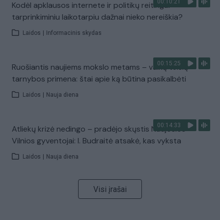
00:10:21
Kodėl apklausos internete ir politikų reitingai
tarprinkiminiu laikotarpiu dažnai nieko nereiškia?
Laidos
|
Informacinis skydas
00:15:25
Ruošiantis naujiems mokslo metams – vaikų teisių
tarnybos primena: štai apie ką būtina pasikalbėti
Laidos
|
Nauja diena
00:14:33
Atliekų krizė nedingo – pradėjo skųstis Naujosios
Vilnios gyventojai: I. Budraitė atsakė, kas vyksta
Laidos
|
Nauja diena
Visi įrašai