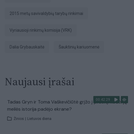
2015 metų savivaldybių tarybų rinkimai
Vyriausioji rinkimų komisija (VRK)
Dalia Grybauskaitė
šauktinių kariuomenė
Naujausi įrašai
00:42:29
Tadas Gryn ir Toma Vaškevičiūtė grįžo į praeitį: kodėl jų
meilės istorija padėjo ekrane?
Žinios
|
Lietuvos diena