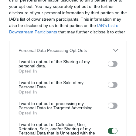
us or personal information disclosed to third parties prior to
Žiūrimiausi įrašai
your opt-out. You may separately opt-out of the further
disclosure of your personal information by third parties on the
IAB’s list of downstream participants. This information may
00:00:30
also be disclosed by us to third parties on the
IAB’s List of
Vaizdai iš tragiškos avarijos Vilniaus r.: dviejų moterų ir
Downstream Participants
that may further disclose it to other
vaiko gyvybių išgelbėti nepavyko
third parties.
Žinios
|
Lietuvos diena
Personal Data Processing Opt Outs
I want to opt-out of the Sharing of my
00:00:57
Savaitės vidurys nusimato karštas: temperatūra kils iki
personal data.
Opted In
32 laipsnių šilumos
Žinios
I want to opt-out of the Sale of my
|
Orai
Personal Data.
Opted In
00:15:54
V. Zalužno pasisakymą laiko bandymu įsitvirtinti
I want to opt-out of processing my
Personal Data for Targeted Advertising.
Ukrainos politikoje: jis yra neteisus
Opted In
Laidos
|
Nauja diena
I want to opt-out of Collection, Use,
Retention, Sale, and/or Sharing of my
Personal Data that Is Unrelated with the