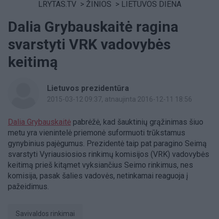
LRYTAS.TV
>
ŽINIOS
>
LIETUVOS DIENA
Dalia Grybauskaitė ragina
svarstyti VRK vadovybės
keitimą
Lietuvos prezidentūra
2015-03-12 09:37
, atnaujinta 2016-12-11 18:56
Dalia Grybauskaitė
pabrėžė, kad šauktinių grąžinimas šiuo
metu yra vienintelė priemonė suformuoti trūkstamus
gynybinius pajėgumus. Prezidentė taip pat paragino Seimą
svarstyti Vyriausiosios rinkimų komisijos (VRK) vadovybės
keitimą prieš kitąmet vyksiančius Seimo rinkimus, nes
komisija, pasak šalies vadovės, netinkamai reaguoja į
pažeidimus.
savivaldos rinkimai