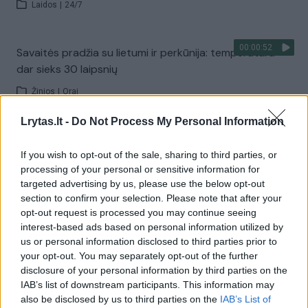
Laidos
|
24/7
00:00:52
Savaitės pradžia su lietumi ir perkūnija: temperatūra
dar sieks 30 laipsnių
Žinios
|
Orai
Lrytas.lt -
Do Not Process My Personal Information
Visi įrašai
If you wish to opt-out of the sale, sharing to third parties, or
processing of your personal or sensitive information for
targeted advertising by us, please use the below opt-out
Žiūrimiausi įrašai
section to confirm your selection. Please note that after your
opt-out request is processed you may continue seeing
interest-based ads based on personal information utilized by
us or personal information disclosed to third parties prior to
00:00:30
Vaizdai iš tragiškos avarijos Vilniaus r.: dviejų moterų ir
your opt-out. You may separately opt-out of the further
vaiko gyvybių išgelbėti nepavyko
disclosure of your personal information by third parties on the
IAB’s list of downstream participants. This information may
Žinios
|
Lietuvos diena
also be disclosed by us to third parties on the
IAB’s List of