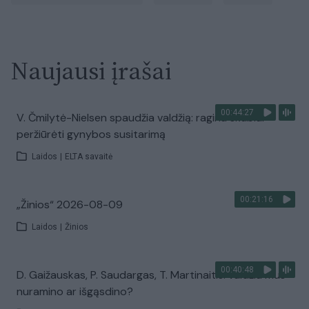
Naujausi įrašai
00:44:27
V. Čmilytė-Nielsen spaudžia valdžią: ragina skubiai
peržiūrėti gynybos susitarimą
Laidos
|
ELTA savaitė
00:21:16
„Žinios“ 2026-08-09
Laidos
|
Žinios
00:40:48
D. Gaižauskas, P. Saudargas, T. Martinaitis: valdžia mus
nuramino ar išgąsdino?