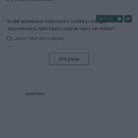
00:10:21
Kodėl apklausos internete ir politikų reitingai
tarprinkiminiu laikotarpiu dažnai nieko nereiškia?
Laidos
|
Informacinis skydas
Visi įrašai