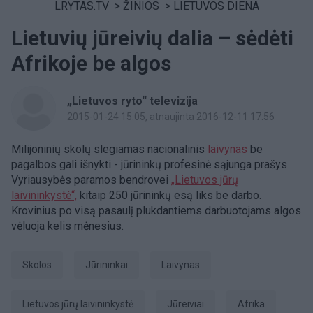
LRYTAS.TV
>
ŽINIOS
>
LIETUVOS DIENA
Lietuvių jūreivių dalia – sėdėti
Afrikoje be algos
„Lietuvos ryto“ televizija
2015-01-24 15:05
, atnaujinta 2016-12-11 17:56
Milijoninių skolų slegiamas nacionalinis
laivynas
be
pagalbos gali išnykti - jūrininkų profesinė sąjunga prašys
Vyriausybės paramos bendrovei
„Lietuvos jūrų
laivininkystė“,
kitaip 250 jūrininkų esą liks be darbo.
Krovinius po visą pasaulį plukdantiems darbuotojams algos
vėluoja kelis mėnesius.
skolos
jūrininkai
laivynas
Lietuvos jūrų laivininkystė
jūreiviai
Afrika