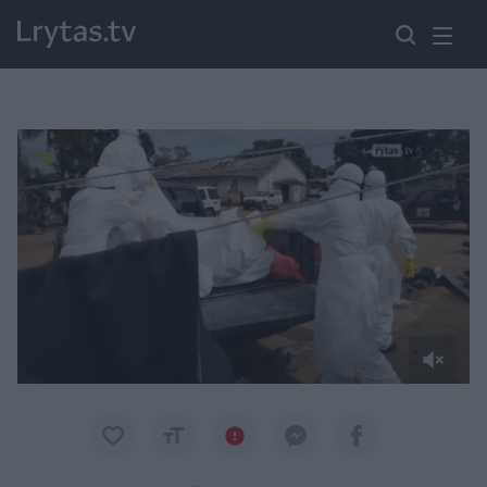
Paremkite Ukrainą