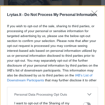
Lrytas.lt -
Do Not Process My Personal Information
Patyręs žvejys atskleidė, kaip be didelių pastangų
If you wish to opt-out of the sale, sharing to third parties, or
pagauti jūrinį upėtakį?
processing of your personal or sensitive information for
targeted advertising by us, please use the below opt-out
Laidos
|
Šiandien kimba
section to confirm your selection. Please note that after your
opt-out request is processed you may continue seeing
interest-based ads based on personal information utilized by
D.Gybauskaitė kritikuoja bandymą gelbėti LJL
us or personal information disclosed to third parties prior to
your opt-out. You may separately opt-out of the further
Žinios
|
Lietuvos diena
disclosure of your personal information by third parties on the
IAB’s list of downstream participants. This information may
also be disclosed by us to third parties on the
IAB’s List of
„Lietuvos jūrų laivininkystei“ gelbėti metami milijonai
Downstream Participants
that may further disclose it to other
Žinios
|
Verslas
third parties.
Personal Data Processing Opt Outs
Pirmas iš penkių įstrigusių laivų pasiekė Klaipėdos
I want to opt-out of the Sharing of my