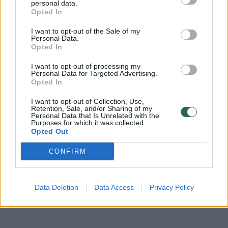
krantą
personal data.
Opted In
Žinios
|
Lietuvos diena
I want to opt-out of the Sale of my
Personal Data.
Opted In
Sunkumų iškamuotos įgulos pirmieji įspūdžiai grįžus
namo
I want to opt-out of processing my
Personal Data for Targeted Advertising.
Opted In
Žinios
|
Lietuvos diena
I want to opt-out of Collection, Use,
Retention, Sale, and/or Sharing of my
Personal Data that Is Unrelated with the
Lietuvių jūreivių dalia – sėdėti Afrikoje be algos
Purposes for which it was collected.
Opted Out
Žinios
|
Lietuvos diena
CONFIRM
Data Deletion
Data Access
Privacy Policy