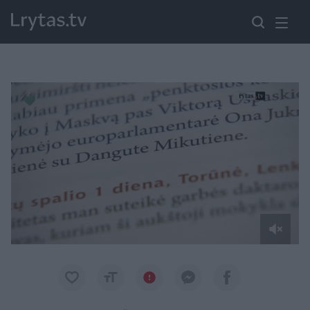
Paremkite Ukrainą