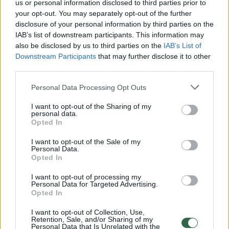
us or personal information disclosed to third parties prior to
your opt-out. You may separately opt-out of the further
Žiūrimiausi įrašai
disclosure of your personal information by third parties on the
IAB’s list of downstream participants. This information may
also be disclosed by us to third parties on the
IAB’s List of
Downstream Participants
that may further disclose it to other
00:00:30
Vaizdai iš tragiškos avarijos Vilniaus r.: dviejų moterų ir
third parties.
vaiko gyvybių išgelbėti nepavyko
Personal Data Processing Opt Outs
Žinios
|
Lietuvos diena
I want to opt-out of the Sharing of my
personal data.
Opted In
00:00:57
Savaitės vidurys nusimato karštas: temperatūra kils iki
32 laipsnių šilumos
I want to opt-out of the Sale of my
Personal Data.
Žinios
|
Orai
Opted In
I want to opt-out of processing my
Personal Data for Targeted Advertising.
00:15:54
V. Zalužno pasisakymą laiko bandymu įsitvirtinti
Opted In
Ukrainos politikoje: jis yra neteisus
I want to opt-out of Collection, Use,
Retention, Sale, and/or Sharing of my
Laidos
|
Nauja diena
Personal Data that Is Unrelated with the