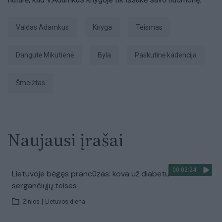
Valdas Adamkus
Knyga
Teismas
Dangutė Mikutienė
Byla
Paskutinė kadencija
šmeižtas
Naujausi įrašai
00:02:24
Lietuvoje bėgęs prancūzas: kova už diabetu
sergančiųjų teises
Žinios
|
Lietuvos diena