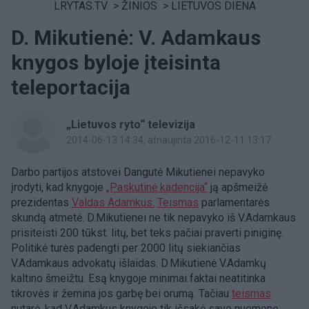
LRYTAS.TV
>
ŽINIOS
>
LIETUVOS DIENA
D. Mikutienė: V. Adamkaus
knygos byloje įteisinta
teleportacija
„Lietuvos ryto“ televizija
2014-06-13 14:34
, atnaujinta 2016-12-11 13:17
Darbo partijos atstovei Dangutė Mikutienei nepavyko
įrodyti, kad knygoje
„Paskutinė kadencija“
ją apšmeižė
prezidentas
Valdas Adamkus.
Teismas
parlamentarės
skundą atmetė. D.Mikutienei ne tik nepavyko iš V.Adamkaus
prisiteisti 200 tūkst. litų, bet teks pačiai praverti piniginę.
Politikė turės padengti per 2000 litų siekiančias
V.Adamkaus advokatų išlaidas. D.Mikutienė V.Adamkų
kaltino šmeižtu. Esą knygoje minimai faktai neatitinka
tikrovės ir žemina jos garbę bei orumą. Tačiau
teismas
nutarė, kad V.Adamkus knygoje tik išsakė savo nuomonę.