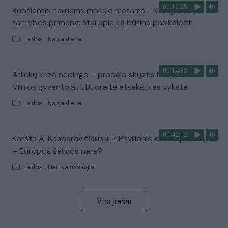
00:15:25
Ruošiantis naujiems mokslo metams – vaikų teisių
tarnybos primena: štai apie ką būtina pasikalbėti
Laidos
|
Nauja diena
00:14:33
Atliekų krizė nedingo – pradėjo skųstis Naujosios
Vilnios gyventojai: I. Budraitė atsakė, kas vyksta
Laidos
|
Nauja diena
00:42:12
Karšta A. Kasparavičiaus ir Ž Pavilionio diskusija: Rusija
– Europos šeimos narė?
Laidos
|
Lietuva tiesiogiai
Visi įrašai