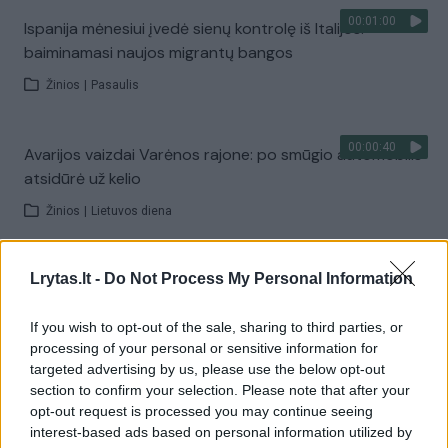
00:01:00
Ispanija mėnesiui įvedė sienų kontrolę iš Italijos:
baiminamasi naujos migrantų bangos
Žinios
|
Pasaulis
00:00:40
Avarijos vaizdai Varėnos rajone: po smūgio automobilis
atsidūrė už kelio
Žinios
|
Lietuvos diena
00:01:05
Viduržemio jūra pasiekė rekordą: vanduo įkaito iki 33
Lrytas.lt -
Do Not Process My Personal Information
laipsnių
If you wish to opt-out of the sale, sharing to third parties, or
Žinios
|
Pasaulis
processing of your personal or sensitive information for
targeted advertising by us, please use the below opt-out
section to confirm your selection. Please note that after your
Visi įrašai
opt-out request is processed you may continue seeing
interest-based ads based on personal information utilized by