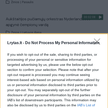
Žinios
|
Pasaulis
00:02:08
Aukštaitijos pučiamųjų orkestras Nyderlanduose
apgynė čempionų vardą
Žinios
|
Lietuvos diena
Lrytas.lt -
Do Not Process My Personal Information
Visi įrašai
If you wish to opt-out of the sale, sharing to third parties, or
processing of your personal or sensitive information for
targeted advertising by us, please use the below opt-out
Žiūrimiausi įrašai
section to confirm your selection. Please note that after your
opt-out request is processed you may continue seeing
interest-based ads based on personal information utilized by
us or personal information disclosed to third parties prior to
00:00:30
Vaizdai iš tragiškos avarijos Vilniaus r.: dviejų moterų ir
your opt-out. You may separately opt-out of the further
vaiko gyvybių išgelbėti nepavyko
disclosure of your personal information by third parties on the
IAB’s list of downstream participants. This information may
Žinios
|
Lietuvos diena
also be disclosed by us to third parties on the
IAB’s List of