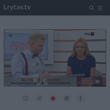
Paremkite Ukrainą