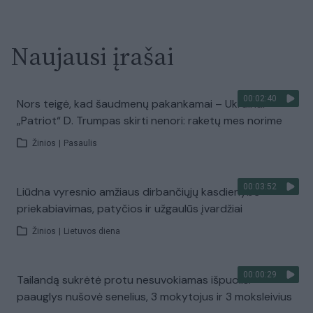
Naujausi įrašai
00:02:40
Nors teigė, kad šaudmenų pakankamai – Ukrainai
„Patriot“ D. Trumpas skirti nenori: raketų mes norime
Žinios
|
Pasaulis
00:03:52
Liūdna vyresnio amžiaus dirbančiųjų kasdienybė –
priekabiavimas, patyčios ir užgaulūs įvardžiai
Žinios
|
Lietuvos diena
00:00:29
Tailandą sukrėtė protu nesuvokiamas išpuolis:
paauglys nušovė senelius, 3 mokytojus ir 3 moksleivius