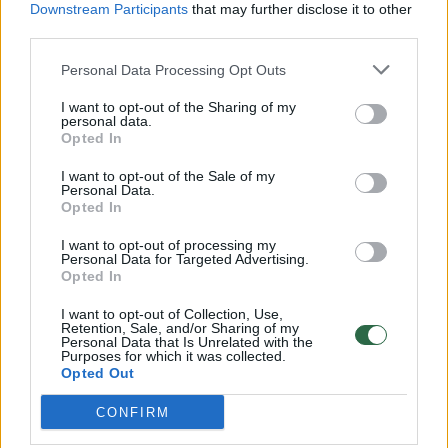
Downstream Participants
that may further disclose it to other
third parties.
00:00:57
Savaitės vidurys nusimato karštas: temperatūra kils iki
32 laipsnių šilumos
Personal Data Processing Opt Outs
Žinios
|
Orai
I want to opt-out of the Sharing of my
personal data.
Opted In
00:00:59
Nufilmavo, kaip patvino Vilniaus Vakarinis aplinkkelis:
I want to opt-out of the Sale of my
Personal Data.
vaizdas pribloškia
Opted In
Žinios
|
Lietuvos diena
I want to opt-out of processing my
Personal Data for Targeted Advertising.
Opted In
00:15:54
V. Zalužno pasisakymą laiko bandymu įsitvirtinti
I want to opt-out of Collection, Use,
Ukrainos politikoje: jis yra neteisus
Retention, Sale, and/or Sharing of my
Personal Data that Is Unrelated with the
Laidos
Purposes for which it was collected.
|
Nauja diena
Opted Out
CONFIRM
Visi įrašai