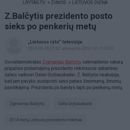
LRYTAS.TV
>
ŽINIOS
>
LIETUVOS DIENA
Z.Balčytis prezidento posto
sieks po penkerių metų
„Lietuvos ryto“ televizija
2014-05-25 21:57
, atnaujinta 2016-12-11 12:57
Socialdemokratas
Zigmantas Balčytis
sekmadienio vakarą
pripažino pralaimėjimą prezidento rinkimuose dabartinei
šalies vadovei Daliai Grybauskaitei. Z. Balčytis neabejoja,
kad jam pavyko sustiprinti savo paties žinomumą, žmonių
pasitikėjimą. Prezidentu jis bandys tapti po penkerių metų.
Zigmantas Balčytis
Dalia Grybauskaitė
2014 metų Lietuvos prezidento rinkimai