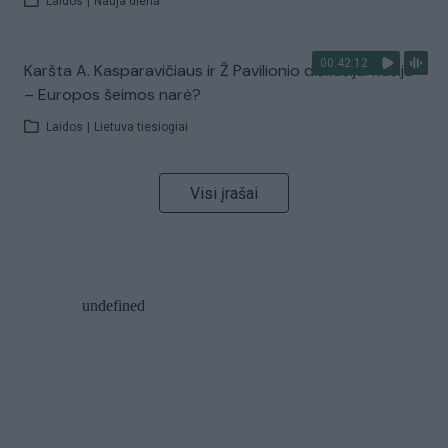
Laidos
|
Nauja diena
00:42:12
Karšta A. Kasparavičiaus ir Ž Pavilionio diskusija: Rusija
– Europos šeimos narė?
Laidos
|
Lietuva tiesiogiai
Visi įrašai