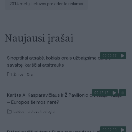
2014 metų Lietuvos prezidento rinkimai
Naujausi įrašai
00:00:57
Sinoptikai atsakė, kokiais orais užbaigsime darbo
savaitę: karščiai atsitrauks
Žinios
|
Orai
00:42:12
Karšta A. Kasparavičiaus ir Ž Pavilionio diskusija: Rusija
– Europos šeimos narė?
Laidos
|
Lietuva tiesiogiai
00:02:33