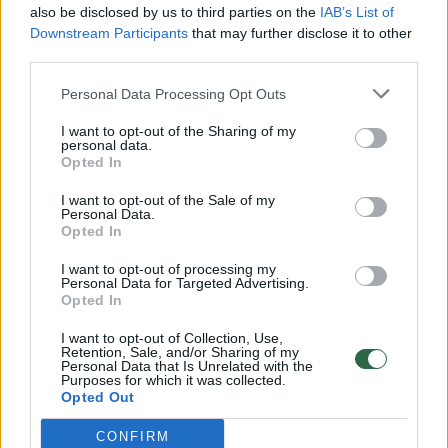
also be disclosed by us to third parties on the
IAB’s List of
Žinios
|
Lietuvos diena
Downstream Participants
that may further disclose it to other
third parties.
00:00:57
Savaitės vidurys nusimato karštas: temperatūra kils iki
Personal Data Processing Opt Outs
32 laipsnių šilumos
I want to opt-out of the Sharing of my
personal data.
Žinios
|
Orai
Opted In
I want to opt-out of the Sale of my
Personal Data.
00:00:59
Nufilmavo, kaip patvino Vilniaus Vakarinis aplinkkelis:
Opted In
vaizdas pribloškia
I want to opt-out of processing my
Žinios
|
Lietuvos diena
Personal Data for Targeted Advertising.
Opted In
I want to opt-out of Collection, Use,
00:02:01
„Pagarba pirmajai premjerei“: pasidalijo jautriais
Retention, Sale, and/or Sharing of my
Personal Data that Is Unrelated with the
prisiminimais apie Kazimierą Prunskienę
Purposes for which it was collected.
Opted Out
Žinios
|
Lietuvos diena
CONFIRM