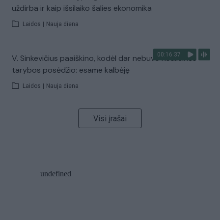
uždirba ir kaip išsilaiko šalies ekonomika
Laidos
|
Nauja diena
00:16:37
V. Sinkevičius paaiškino, kodėl dar nebuvo Koalicinės
tarybos posėdžio: esame kalbėję
Laidos
|
Nauja diena
Visi įrašai