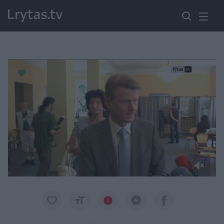
Paremkite Ukrainą