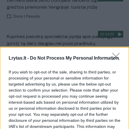
Dėl rekordiškai žemo Dunojaus vandens lygio –
griežtos priemonės Vengrijoje: turistai įtūžę
Žinios
|
Pasaulis
00:04:00
Kuprines pasvėrę specialistai įspėja apie pavojingą
įprotį: tą daro daugiau nei pusė pradinukų
Žinios
|
Lietuvos diena
Lrytas.lt -
Do Not Process My Personal Information
Visi įrašai
If you wish to opt-out of the sale, sharing to third parties, or
processing of your personal or sensitive information for
targeted advertising by us, please use the below opt-out
section to confirm your selection. Please note that after your
Žiūrimiausi įrašai
opt-out request is processed you may continue seeing
interest-based ads based on personal information utilized by
us or personal information disclosed to third parties prior to
your opt-out. You may separately opt-out of the further
00:00:30
Vaizdai iš tragiškos avarijos Vilniaus r.: dviejų moterų ir
disclosure of your personal information by third parties on the
vaiko gyvybių išgelbėti nepavyko
IAB’s list of downstream participants. This information may