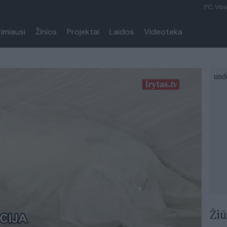
1°C, Viln
rimiausi
Žinios
Projektai
Laidos
Videoteka
Žiū