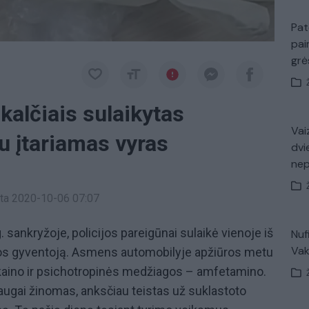
Pat
pai
gr
kalčiais sulaikytas
Vaiz
u įtariamas vyras
dvi
ne
inta 2020-10-06 07:07
. sankryžoje, policijos pareigūnai sulaikė vienoje iš
Nuf
Vak
gos gyventoją. Asmens automobilyje apžiūros metu
kaino ir psichotropinės medžiagos – amfetamino.
augai žinomas, anksčiau teistas už suklastoto