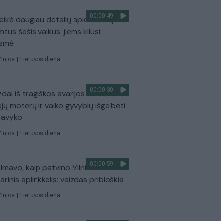
00:00:49
eikė daugiau detalių apie iš tėvų
mtus šešis vaikus: jiems kilusi
ėsmė
Žinios
|
Lietuvos diena
00:00:30
dai iš tragiškos avarijos Vilniaus r.:
ejų moterų ir vaiko gyvybių išgelbėti
pavyko
Žinios
|
Lietuvos diena
00:00:59
ilmavo, kaip patvino Vilniaus
arinis aplinkkelis: vaizdas pribloškia
Žinios
|
Lietuvos diena