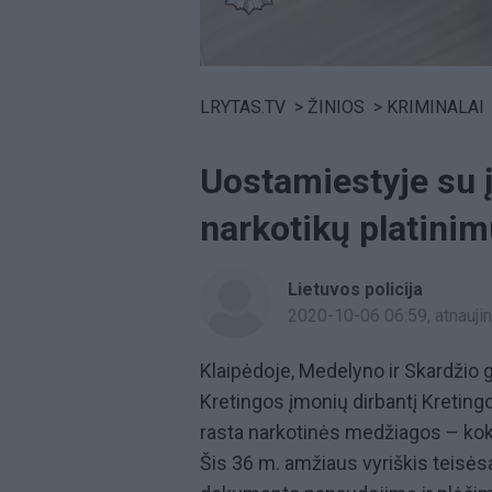
Volume
0%
LRYTAS.TV
>
ŽINIOS
>
KRIMINALAI
Uostamiestyje su į
narkotikų platinim
Lietuvos policija
2020-10-06 06:59
, atnauj
Klaipėdoje, Medelyno ir Skardžio g
Kretingos įmonių dirbantį Kretin
rasta narkotinės medžiagos – ko
Šis 36 m. amžiaus vyriškis teisės