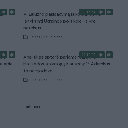
00:15:54
ko
V. Zalužno pasisakymą laiko bandymu
įsitvirtinti Ukrainos politikoje: jis yra
neteisus
Laidos
|
Nauja diena
00:10:29
s“:
Analitikas aptarė parlamentarų ir G.
ba apie
Nausėdos atostogų klausimą: V. Adamkus
to nebijodavo
Laidos
|
Nauja diena