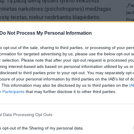
. Tą pačią dieną tęsiant tyrimo veiksmus
„Pa
s minėtas narkotines (psichotropines) medžiagas
jau
stę teistas, niekur nedirbantis klaipėdietis.
Pru
a apie 100 g (didelis kiekis) kokaino. Kratos
Do Not Process My Personal Information
metu taip pat rasta įtariama kokaino, dvejos
no pėdsakais, anabolinių androgeninių steroidų
to opt-out of the sale, sharing to third parties, or processing of your per
 eurų (pinigų kilmė tikslinama). Įtariamieji buvo
formation for targeted advertising by us, please use the below opt-out s
ėliau vienam iš jų paskirta kardomoji priemonė –
r selection. Please note that after your opt-out request is processed y
eing interest-based ads based on personal information utilized by us or
. Kitam įtariamajam paskirta griežčiausia kardomoji
disclosed to third parties prior to your opt-out. You may separately opt-
pakeista į intensyvią priežiūrą.
losure of your personal information by third parties on the IAB’s list of
. This information may also be disclosed by us to third parties on the
IA
Participants
that may further disclose it to other third parties.
įtariamasis
Narkotikai
sulaikymas
l Data Processing Opt Outs
o opt-out of the Sharing of my personal data.