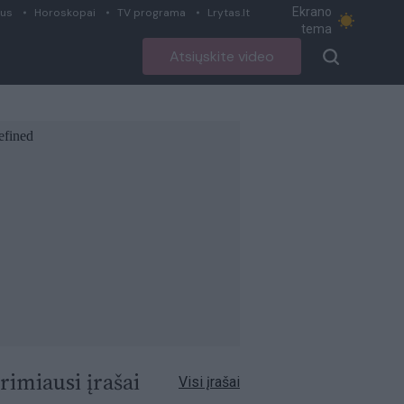
Ekrano
ius
Horoskopai
TV programa
Lrytas.lt
tema
Atsiųskite video
rimiausi įrašai
Visi įrašai