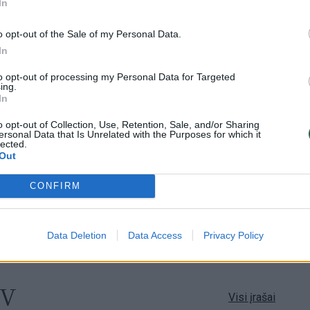
In
Visi įrašai
o opt-out of the Sale of my Personal Data.
In
00:05:25
ko
K. Prunskienės brolis prisiminė jaudinančią
to opt-out of processing my Personal Data for Targeted
ing.
akimirką prieš mirtį: „Tai buvo simbolinis
In
mūsų pagerbimo ženklas“
o opt-out of Collection, Use, Retention, Sale, and/or Sharing
Žinios
|
Lietuvos diena
ersonal Data that Is Unrelated with the Purposes for which it
lected.
Out
3:01
00:03:41
ijos
Mėsainių mėgėjus kviečia nepražiopsoti
CONFIRM
ojektui
festivalio Vilniuje: atskleidė populiariausią
paruošimo būdą
Žinios
|
Lietuvos diena
Data Deletion
Data Access
Privacy Policy
TV
Visi įrašai