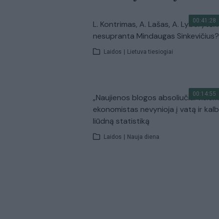
00:41:28
L. Kontrimas, A. Lašas, A. Lyberytė: 
nesupranta Mindaugas Sinkevičius?
Laidos
|
Lietuva tiesiogiai
00:14:55
„Naujienos blogos absoliučiai visiem
ekonomistas nevynioja į vatą ir kal
liūdną statistiką
Laidos
|
Nauja diena