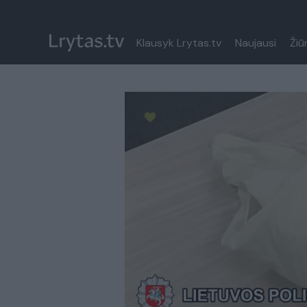
Klausyk Lrytas.tv
Naujausi
Žiū
Paremkite Ukrainą