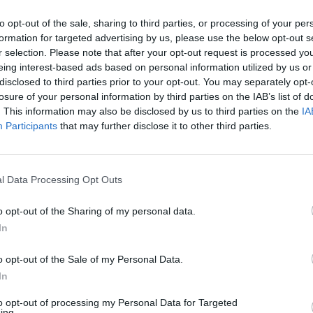
„Pa
to opt-out of the sale, sharing to third parties, or processing of your per
jau
formation for targeted advertising by us, please use the below opt-out s
nalai
Narkotikai
Kosta Rika
Europa
Pru
r selection. Please note that after your opt-out request is processed y
eing interest-based ads based on personal information utilized by us or
disclosed to third parties prior to your opt-out. You may separately opt-
losure of your personal information by third parties on the IAB’s list of
. This information may also be disclosed by us to third parties on the
IA
Participants
that may further disclose it to other third parties.
Visi įrašai
l Data Processing Opt Outs
00:05:25
ko
K. Prunskienės brolis prisiminė jaudinančią
o opt-out of the Sharing of my personal data.
akimirką prieš mirtį: „Tai buvo simbolinis
In
mūsų pagerbimo ženklas“
o opt-out of the Sale of my Personal Data.
Žinios
|
Lietuvos diena
In
to opt-out of processing my Personal Data for Targeted
3:01
00:03:41
ing.