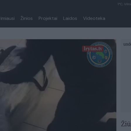
1°C, Viln
rimiausi
Žinios
Projektai
Laidos
Videoteka
Žiū