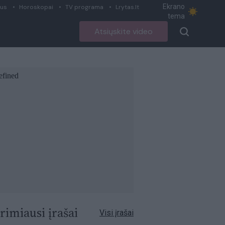
Ekrano
ius
Horoskopai
TV programa
Lrytas.lt
tema
Atsiųskite video
rimiausi įrašai
Visi įrašai