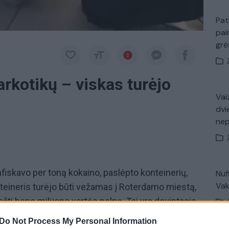
Pat
pai
gr
rkotikų – viskas turėjo
Vaiz
dvi
ne
nfiskavo per toną kokaino, paslėpto konteinerių,
Nuf
Vak
teineris turėjo būti vežamas į Roterdamo miestą,
šti bene milijono vertės pelną. Tai yra devintasis
onfiskavo nuo metų pradžios. Bendrai tai sudaro
Do Not Process My Personal Information