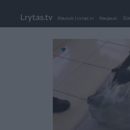
Klausyk Lrytas.tv
Naujausi
Žiū
Paremkite Ukrainą