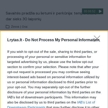
00:00:52
Savaitės pradžia su lietumi ir perkūnija: temperatūra
dar sieks 30 laipsnių
Žinios
|
Orai
Lrytas.lt -
Do Not Process My Personal Information
Visi įrašai
If you wish to opt-out of the sale, sharing to third parties, or
processing of your personal or sensitive information for
targeted advertising by us, please use the below opt-out
Žiūrimiausi įrašai
section to confirm your selection. Please note that after your
opt-out request is processed you may continue seeing
interest-based ads based on personal information utilized by
00:00:30
us or personal information disclosed to third parties prior to
Vaizdai iš tragiškos avarijos Vilniaus r.: dviejų moterų ir
your opt-out. You may separately opt-out of the further
vaiko gyvybių išgelbėti nepavyko
disclosure of your personal information by third parties on the
Žinios
|
Lietuvos diena
IAB’s list of downstream participants. This information may
also be disclosed by us to third parties on the
IAB’s List of
Downstream Participants
that may further disclose it to other