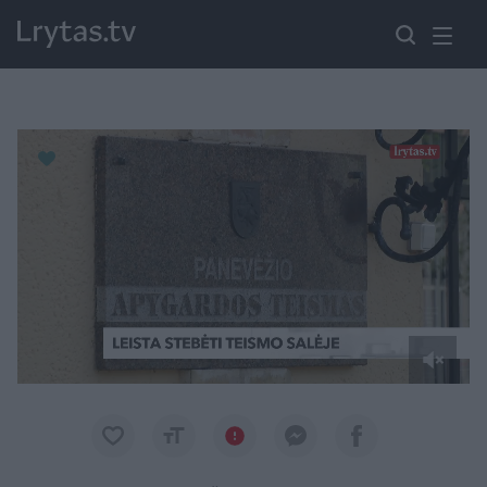
Paremkite Ukrainą