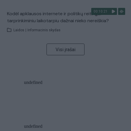
00:10:21
Kodėl apklausos internete ir politikų reitingai
tarprinkiminiu laikotarpiu dažnai nieko nereiškia?
Laidos
|
Informacinis skydas
Visi įrašai