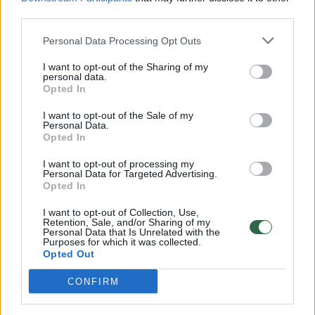
00:00:57
third parties.
Savaitės vidurys nusimato karštas: temperatūra kils iki
32 laipsnių šilumos
Personal Data Processing Opt Outs
Žinios
|
Orai
I want to opt-out of the Sharing of my
personal data.
Opted In
00:15:54
V. Zalužno pasisakymą laiko bandymu įsitvirtinti
I want to opt-out of the Sale of my
Ukrainos politikoje: jis yra neteisus
Personal Data.
Opted In
Laidos
|
Nauja diena
I want to opt-out of processing my
Personal Data for Targeted Advertising.
Opted In
00:00:57
Sinoptikai atsakė, kokiais orais užbaigsime darbo
savaitę: karščiai atsitrauks
I want to opt-out of Collection, Use,
Retention, Sale, and/or Sharing of my
Personal Data that Is Unrelated with the
Žinios
|
Orai
Purposes for which it was collected.
Opted Out
Visi įrašai
CONFIRM