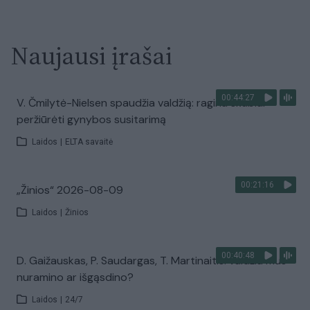
Naujausi įrašai
00:44:27
V. Čmilytė-Nielsen spaudžia valdžią: ragina skubiai
peržiūrėti gynybos susitarimą
Laidos
|
ELTA savaitė
00:21:16
„Žinios“ 2026-08-09
Laidos
|
Žinios
00:40:48
D. Gaižauskas, P. Saudargas, T. Martinaitis: valdžia mus
nuramino ar išgąsdino?
Laidos
|
24/7