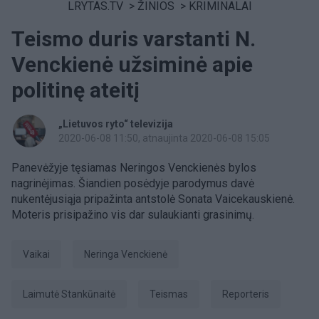
LRYTAS.TV
>
ŽINIOS
>
KRIMINALAI
Teismo duris varstanti N.
Venckienė užsiminė apie
politinę ateitį
„Lietuvos ryto“ televizija
2020-06-08 11:50
, atnaujinta 2020-06-08 15:05
Panevėžyje tęsiamas Neringos Venckienės bylos
nagrinėjimas. Šiandien posėdyje parodymus davė
nukentėjusiąja pripažinta antstolė Sonata Vaicekauskienė.
Moteris prisipažino vis dar sulaukianti grasinimų.
Vaikai
Neringa Venckienė
Laimutė Stankūnaitė
Teismas
Reporteris