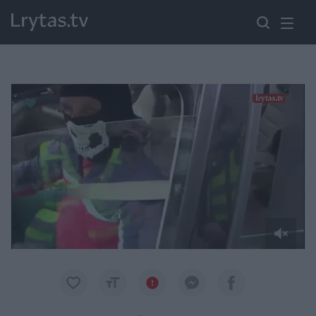
Paremkite Ukrainą