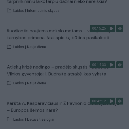
tarprinkiminiu laikotarpiu dažnai nieko nereiškia?
Laidos
|
Informacinis skydas
00:15:25
Ruošiantis naujiems mokslo metams – vaikų teisių
tarnybos primena: štai apie ką būtina pasikalbėti
Laidos
|
Nauja diena
00:14:33
Atliekų krizė nedingo – pradėjo skųstis Naujosios
Vilnios gyventojai: I. Budraitė atsakė, kas vyksta
Laidos
|
Nauja diena
00:42:12
Karšta A. Kasparavičiaus ir Ž Pavilionio diskusija: Rusija
– Europos šeimos narė?
Laidos
|
Lietuva tiesiogiai