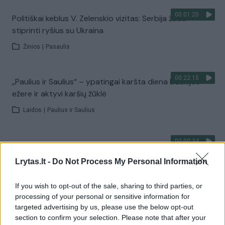
00:01:20
Politiškai keblus V. Zelenskio vizitas: Serbija žada
stiprinti ryšius su Ukraina
Žinios
|
Pasaulis
00:22:15
„Paulius ir Saulius“ – ypatingai karšta diena Dzūkijos
ežere ir aktyvi karšių žūklė
Laidos
|
Paulius ir Saulius
00:00:34
Kyjivas po naktinės atakos: liepsnos apėmė pastatus
Lrytas.lt -
Do Not Process My Personal Information
Žinios
|
Pasaulis
If you wish to opt-out of the sale, sharing to third parties, or
00:22:27
„Kelionės tikslas“ – Birštono ir Širvintų atradimai
processing of your personal or sensitive information for
targeted advertising by us, please use the below opt-out
Laidos
|
Kelionės tikslas
section to confirm your selection. Please note that after your