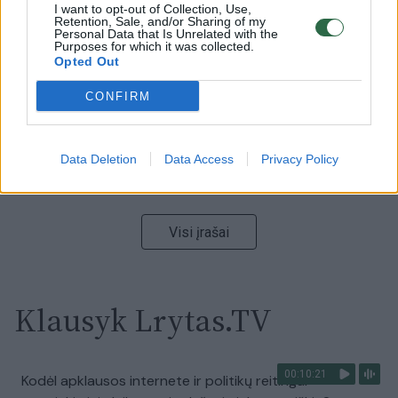
00:15:54
V. Zalužno pasisakymą laiko bandymu įsitvirtinti
I want to opt-out of Collection, Use,
Retention, Sale, and/or Sharing of my
Ukrainos politikoje: jis yra neteisus
Personal Data that Is Unrelated with the
Purposes for which it was collected.
Opted Out
Laidos
|
Nauja diena
CONFIRM
00:00:59
Nufilmavo, kaip patvino Vilniaus Vakarinis aplinkkelis:
vaizdas pribloškia
Data Deletion
Data Access
Privacy Policy
Žinios
|
Lietuvos diena
Visi įrašai
Klausyk Lrytas.TV
00:10:21
Kodėl apklausos internete ir politikų reitingai