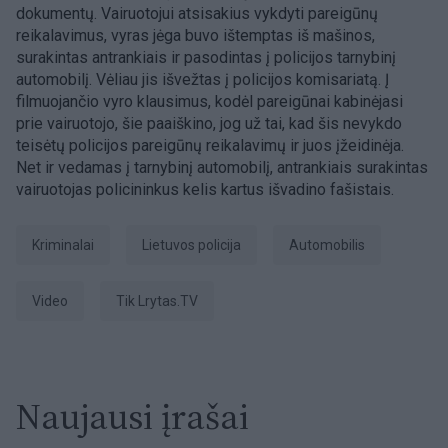
dokumentų. Vairuotojui atsisakius vykdyti pareigūnų
reikalavimus, vyras jėga buvo ištemptas iš mašinos,
surakintas antrankiais ir pasodintas į policijos tarnybinį
automobilį. Vėliau jis išvežtas į policijos komisariatą. Į
filmuojančio vyro klausimus, kodėl pareigūnai kabinėjasi
prie vairuotojo, šie paaiškino, jog už tai, kad šis nevykdo
teisėtų policijos pareigūnų reikalavimų ir juos įžeidinėja.
Net ir vedamas į tarnybinį automobilį, antrankiais surakintas
vairuotojas policininkus kelis kartus išvadino fašistais.
kriminalai
Lietuvos policija
Automobilis
Video
tik Lrytas.TV
Naujausi įrašai