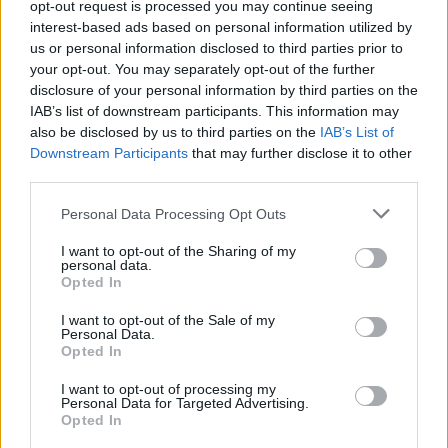
opt-out request is processed you may continue seeing
interest-based ads based on personal information utilized by
Visi įrašai
us or personal information disclosed to third parties prior to
your opt-out. You may separately opt-out of the further
disclosure of your personal information by third parties on the
IAB’s list of downstream participants. This information may
Žiūrimiausi įrašai
also be disclosed by us to third parties on the
IAB’s List of
Downstream Participants
that may further disclose it to other
third parties.
00:00:30
Vaizdai iš tragiškos avarijos Vilniaus r.: dviejų moterų ir
Personal Data Processing Opt Outs
vaiko gyvybių išgelbėti nepavyko
I want to opt-out of the Sharing of my
personal data.
Žinios
|
Lietuvos diena
Opted In
I want to opt-out of the Sale of my
00:00:57
Savaitės vidurys nusimato karštas: temperatūra kils iki
Personal Data.
Opted In
32 laipsnių šilumos
I want to opt-out of processing my
Žinios
|
Orai
Personal Data for Targeted Advertising.
Opted In