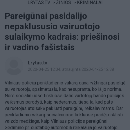
LRYTAS.TV
>
ŽINIOS
>
KRIMINALAI
Pareigūnai pasidalijo
nepaklususio vairuotojo
sulaikymo kadrais: priešinosi
ir vadino fašistais
Lrytas.tv
2020-04-25 12:34
, atnaujinta 2020-04-25 12:38
Vilniaus policija penktadienio vakarą gana ryžtingai pasielgė
su vairuotoju, apsimetusiu, kad nesupranta, ko iš jo norima.
Nors socialiniuose tinkluose dalis vartotojų bando policijos
veiksmus parodyti, kaip nederamus, tiesa ta, kad pats
vairuotojas atsisakė paklusti pareigūnų reikalavimams. Dar
penktadienio vakarą socialiniuose tinkluose pradėjo sklisti
vaizdo medžiaga, kaip Vilniaus policijos pareigūnai
Gedimino pr. sustabdę automobilį reikalauja jo vairuotojo