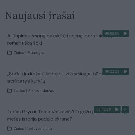
Naujausi įrašai
00:02:08
A. Tapinas žmoną pakvietė į sceną: pora leidosi į
romantišką šokį
Žinios
|
Pramogos
00:22:28
„Sodas ir daržas“ laidoje – veiksmingas būdas
atsikratyti kurklių
Laidos
|
Sodas ir daržas
00:42:29
Tadas Gryn ir Toma Vaškevičiūtė grįžo į praeitį: kodėl jų
meilės istorija padėjo ekrane?
Žinios
|
Lietuvos diena