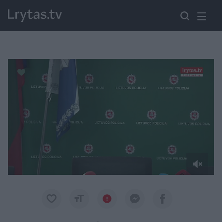
Paremkite Ukrainą