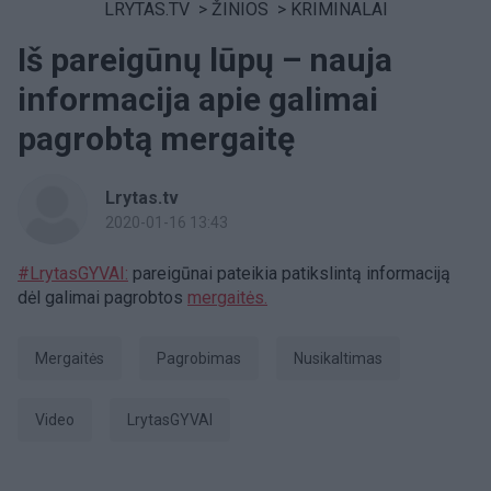
LRYTAS.TV
>
ŽINIOS
>
KRIMINALAI
Iš pareigūnų lūpų – nauja
informacija apie galimai
pagrobtą mergaitę
Lrytas.tv
2020-01-16 13:43
#LrytasGYVAI:
pareigūnai pateikia patikslintą informaciją
dėl galimai pagrobtos
mergaitės.
mergaitės
Pagrobimas
Nusikaltimas
Video
LrytasGYVAI