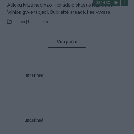
00:14:33
Atliekų krizė nedingo – pradėjo skųstis Naujosios
Vilnios gyventojai: I. Budraitė atsakė, kas vyksta
Laidos
|
Nauja diena
Visi įrašai