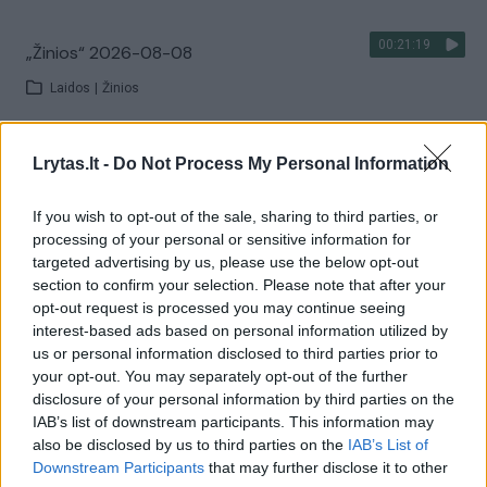
00:21:19
„Žinios“ 2026-08-08
Laidos
|
Žinios
Visi įrašai
Lrytas.lt -
Do Not Process My Personal Information
If you wish to opt-out of the sale, sharing to third parties, or
processing of your personal or sensitive information for
Žiūrimiausi įrašai
targeted advertising by us, please use the below opt-out
section to confirm your selection. Please note that after your
opt-out request is processed you may continue seeing
interest-based ads based on personal information utilized by
00:00:30
Vaizdai iš tragiškos avarijos Vilniaus r.: dviejų moterų ir
us or personal information disclosed to third parties prior to
vaiko gyvybių išgelbėti nepavyko
your opt-out. You may separately opt-out of the further
disclosure of your personal information by third parties on the
Žinios
|
Lietuvos diena
IAB’s list of downstream participants. This information may
also be disclosed by us to third parties on the
IAB’s List of
Downstream Participants
that may further disclose it to other
00:00:57
Savaitės vidurys nusimato karštas: temperatūra kils iki