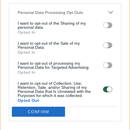
third parties.
32 laipsnių šilumos
Personal Data Processing Opt Outs
Žinios
|
Orai
I want to opt-out of the Sharing of my
personal data.
Opted In
00:15:54
V. Zalužno pasisakymą laiko bandymu įsitvirtinti
Ukrainos politikoje: jis yra neteisus
I want to opt-out of the Sale of my
Personal Data.
Laidos
|
Nauja diena
Opted In
I want to opt-out of processing my
Personal Data for Targeted Advertising.
00:00:57
Sinoptikai atsakė, kokiais orais užbaigsime darbo
Opted In
savaitę: karščiai atsitrauks
I want to opt-out of Collection, Use,
Retention, Sale, and/or Sharing of my
Žinios
|
Orai
Personal Data that Is Unrelated with the
Purposes for which it was collected.
Opted Out
Visi įrašai
CONFIRM