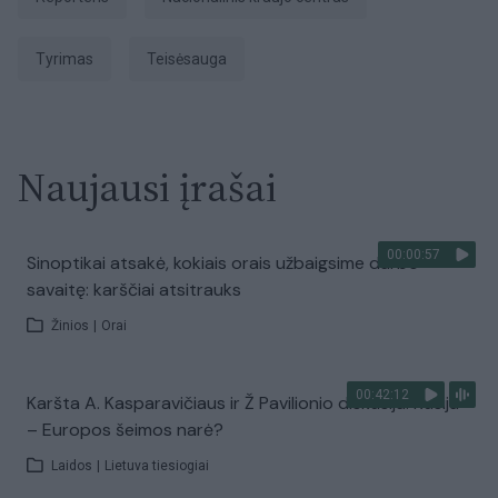
tyrimas
teisėsauga
Naujausi įrašai
00:00:57
Sinoptikai atsakė, kokiais orais užbaigsime darbo
savaitę: karščiai atsitrauks
Žinios
|
Orai
00:42:12
Karšta A. Kasparavičiaus ir Ž Pavilionio diskusija: Rusija
– Europos šeimos narė?
Laidos
|
Lietuva tiesiogiai