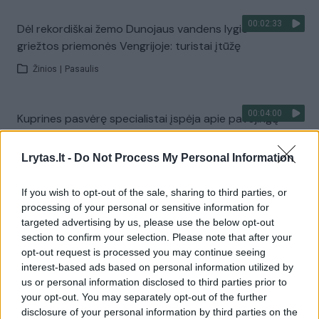
00:02:33
Dėl rekordiškai žemo Dunojaus vandens lygio –
griežtos priemonės Vengrijoje: turistai įtūžę
Žinios
|
Pasaulis
00:04:00
Kuprines pasvėrę specialistai įspėja apie pavojingą
įprotį: tą daro daugiau nei pusė pradinukų
Lrytas.lt -
Do Not Process My Personal Information
Žinios
|
Lietuvos diena
If you wish to opt-out of the sale, sharing to third parties, or
Visi įrašai
processing of your personal or sensitive information for
targeted advertising by us, please use the below opt-out
section to confirm your selection. Please note that after your
opt-out request is processed you may continue seeing
Žiūrimiausi įrašai
interest-based ads based on personal information utilized by
us or personal information disclosed to third parties prior to
your opt-out. You may separately opt-out of the further
disclosure of your personal information by third parties on the