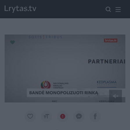
Paremkite Ukrainą