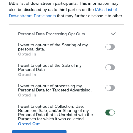
00:00:30
Vaizdai iš tragiškos avarijos Vilniaus r.: dviejų moterų ir
IAB’s list of downstream participants. This information may
vaiko gyvybių išgelbėti nepavyko
also be disclosed by us to third parties on the
IAB’s List of
Downstream Participants
that may further disclose it to other
Žinios
|
Lietuvos diena
third parties.
Personal Data Processing Opt Outs
00:00:57
Savaitės vidurys nusimato karštas: temperatūra kils iki
I want to opt-out of the Sharing of my
32 laipsnių šilumos
personal data.
Opted In
Žinios
|
Orai
I want to opt-out of the Sale of my
Personal Data.
Opted In
00:00:59
Nufilmavo, kaip patvino Vilniaus Vakarinis aplinkkelis:
vaizdas pribloškia
I want to opt-out of processing my
Personal Data for Targeted Advertising.
Žinios
|
Lietuvos diena
Opted In
I want to opt-out of Collection, Use,
Retention, Sale, and/or Sharing of my
00:00:55
Avarija Vilniuje: į stotelę įsirėžęs automobilis sužalojo
Personal Data that Is Unrelated with the
Purposes for which it was collected.
dvi moteris
Opted Out
Žinios
|
Lietuvos diena