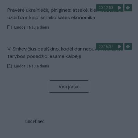
00:12:58
Pravėrė ukrainiečių pinigines: atsakė, kiek vidutiniškai
uždirba ir kaip išsilaiko šalies ekonomika
Laidos
|
Nauja diena
00:16:37
V. Sinkevičius paaiškino, kodėl dar nebuvo Koalicinės
tarybos posėdžio: esame kalbėję
Laidos
|
Nauja diena
Visi įrašai