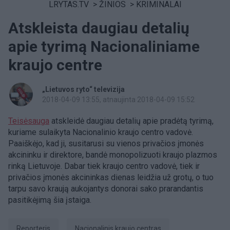
LRYTAS.TV
>
ŽINIOS
>
KRIMINALAI
Atskleista daugiau detalių
apie tyrimą Nacionaliniame
kraujo centre
„Lietuvos ryto“ televizija
2018-04-09 13:55
, atnaujinta 2018-04-09 15:52
Teisėsauga
atskleidė daugiau detalių apie pradėtą tyrimą,
kuriame sulaikyta Nacionalinio kraujo centro vadovė.
Paaiškėjo, kad ji, susitarusi su vienos privačios įmonės
akcininku ir direktore, bandė monopolizuoti kraujo plazmos
rinką Lietuvoje. Dabar tiek kraujo centro vadovė, tiek ir
privačios įmonės akcininkas dienas leidžia už grotų, o tuo
tarpu savo kraują aukojantys donorai sako prarandantis
pasitikėjimą šia įstaiga.
Reporteris
Nacionalinis kraujo centras