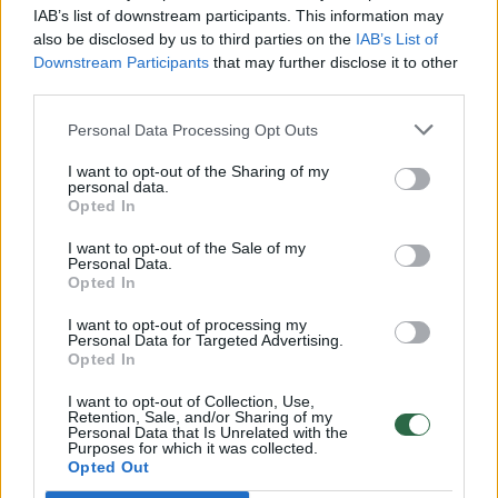
00:00:30
Vaizdai iš tragiškos avarijos Vilniaus r.: dviejų moterų ir
IAB’s list of downstream participants. This information may
also be disclosed by us to third parties on the
IAB’s List of
vaiko gyvybių išgelbėti nepavyko
Downstream Participants
that may further disclose it to other
Žinios
|
Lietuvos diena
third parties.
Personal Data Processing Opt Outs
00:00:57
Savaitės vidurys nusimato karštas: temperatūra kils iki
I want to opt-out of the Sharing of my
32 laipsnių šilumos
personal data.
Opted In
Žinios
|
Orai
I want to opt-out of the Sale of my
Personal Data.
Opted In
00:00:59
Nufilmavo, kaip patvino Vilniaus Vakarinis aplinkkelis:
vaizdas pribloškia
I want to opt-out of processing my
Personal Data for Targeted Advertising.
Opted In
Žinios
|
Lietuvos diena
I want to opt-out of Collection, Use,
Retention, Sale, and/or Sharing of my
00:00:55
Personal Data that Is Unrelated with the
Avarija Vilniuje: į stotelę įsirėžęs automobilis sužalojo
Purposes for which it was collected.
dvi moteris
Opted Out