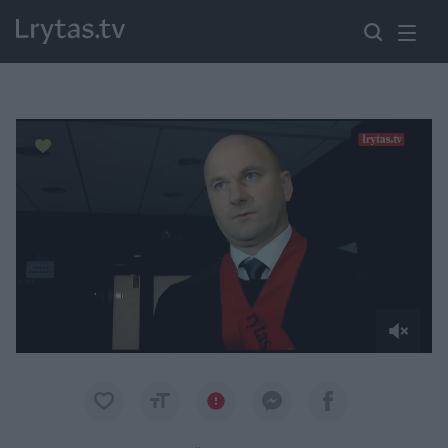
Paremkite Ukrainą