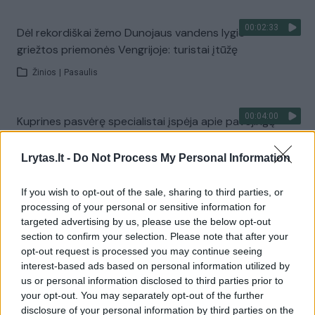
00:02:33
Dėl rekordiškai žemo Dunojaus vandens lygio –
griežtos priemonės Vengrijoje: turistai įtūžę
Žinios
|
Pasaulis
00:04:00
Kuprines pasvėrę specialistai įspėja apie pavojingą
įprotį: tą daro daugiau nei pusė pradinukų
Lrytas.lt -
Do Not Process My Personal Information
Žinios
|
Lietuvos diena
If you wish to opt-out of the sale, sharing to third parties, or
Visi įrašai
processing of your personal or sensitive information for
targeted advertising by us, please use the below opt-out
section to confirm your selection. Please note that after your
opt-out request is processed you may continue seeing
Žiūrimiausi įrašai
interest-based ads based on personal information utilized by
us or personal information disclosed to third parties prior to
your opt-out. You may separately opt-out of the further
disclosure of your personal information by third parties on the