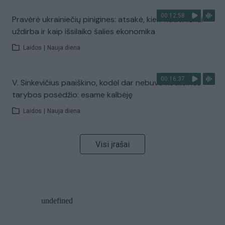
00:12:58
Pravėrė ukrainiečių pinigines: atsakė, kiek vidutiniškai
uždirba ir kaip išsilaiko šalies ekonomika
Laidos
|
Nauja diena
00:16:37
V. Sinkevičius paaiškino, kodėl dar nebuvo Koalicinės
tarybos posėdžio: esame kalbėję
Laidos
|
Nauja diena
Visi įrašai