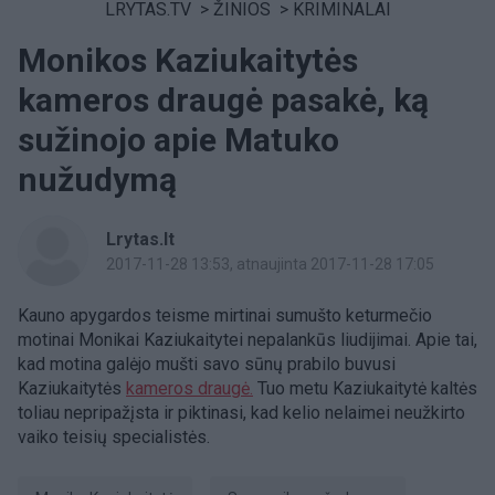
LRYTAS.TV
>
ŽINIOS
>
KRIMINALAI
Monikos Kaziukaitytės
kameros draugė pasakė, ką
sužinojo apie Matuko
nužudymą
Lrytas.lt
2017-11-28 13:53
, atnaujinta 2017-11-28 17:05
Kauno apygardos teisme mirtinai sumušto keturmečio
motinai Monikai Kaziukaitytei nepalankūs liudijimai. Apie tai,
kad motina galėjo mušti savo sūnų prabilo buvusi
Kaziukaitytės
kameros draugė.
Tuo metu Kaziukaitytė kaltės
toliau nepripažįsta ir piktinasi, kad kelio nelaimei neužkirto
vaiko teisių specialistės.