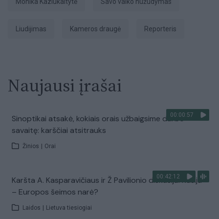
Monika Kaziukaitytė
savo vaiko nužudymas
liudijimas
kameros draugė
Reporteris
Naujausi įrašai
00:00:57
Sinoptikai atsakė, kokiais orais užbaigsime darbo
savaitę: karščiai atsitrauks
Žinios
|
Orai
00:42:12
Karšta A. Kasparavičiaus ir Ž Pavilionio diskusija: Rusija
– Europos šeimos narė?
Laidos
|
Lietuva tiesiogiai