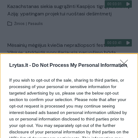
00:03:01
Kazachstanas siekia sugrąžinti Kaspijos tigrą į Centrinę
Aziją: ypatingam projektui ruoštasi dešimtmetį
Žinios
|
Pasaulis
00:03:41
Mėsainių mėgėjus kviečia nepražiopsoti festivalio
Vilniuje: atskleidė populiariausią paruošimo būdą
Žinios
|
Lietuvos diena
Lrytas.lt -
Do Not Process My Personal Information
If you wish to opt-out of the sale, sharing to third parties, or
Visi įrašai
processing of your personal or sensitive information for
targeted advertising by us, please use the below opt-out
section to confirm your selection. Please note that after your
opt-out request is processed you may continue seeing
Žiūrimiausi įrašai
interest-based ads based on personal information utilized by
us or personal information disclosed to third parties prior to
your opt-out. You may separately opt-out of the further
disclosure of your personal information by third parties on the
00:00:49
Pateikė daugiau detalių apie iš tėvų paimtus šešis