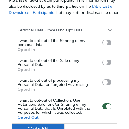
IAB’s list of downstream participants. This information may
vaikus: jiems kilusi grėsmė
also be disclosed by us to third parties on the
IAB’s List of
Downstream Participants
that may further disclose it to other
Žinios
|
Lietuvos diena
third parties.
Personal Data Processing Opt Outs
00:00:30
Vaizdai iš tragiškos avarijos Vilniaus r.: dviejų moterų ir
vaiko gyvybių išgelbėti nepavyko
I want to opt-out of the Sharing of my
personal data.
Žinios
Opted In
|
Lietuvos diena
I want to opt-out of the Sale of my
Personal Data.
00:00:59
Nufilmavo, kaip patvino Vilniaus Vakarinis aplinkkelis:
Opted In
vaizdas pribloškia
I want to opt-out of processing my
Personal Data for Targeted Advertising.
Žinios
|
Lietuvos diena
Opted In
I want to opt-out of Collection, Use,
00:02:01
Retention, Sale, and/or Sharing of my
„Pagarba pirmajai premjerei“: pasidalijo jautriais
Personal Data that Is Unrelated with the
prisiminimais apie Kazimierą Prunskienę
Purposes for which it was collected.
Opted Out
Žinios
|
Lietuvos diena
CONFIRM