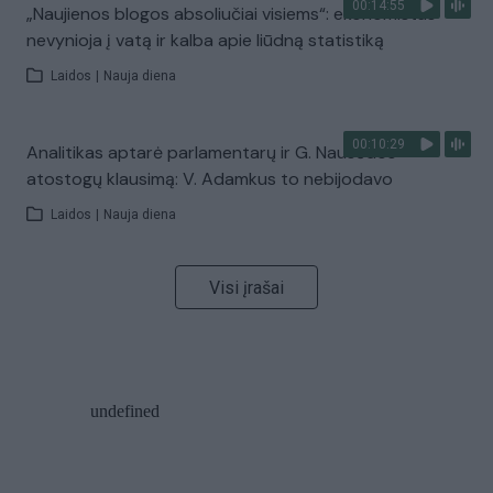
00:14:55
„Naujienos blogos absoliučiai visiems“: ekonomistas
nevynioja į vatą ir kalba apie liūdną statistiką
Laidos
|
Nauja diena
00:10:29
Analitikas aptarė parlamentarų ir G. Nausėdos
atostogų klausimą: V. Adamkus to nebijodavo
Laidos
|
Nauja diena
Visi įrašai