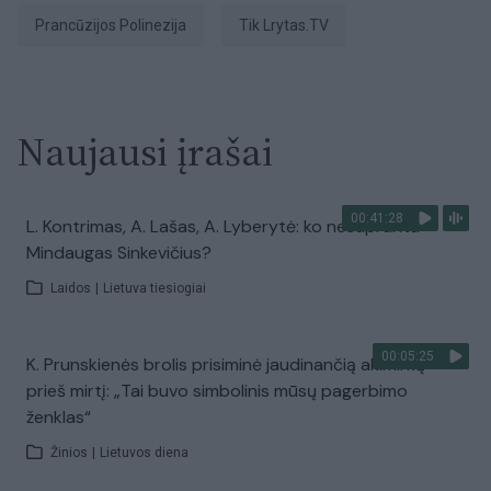
Prancūzijos Polinezija
tik Lrytas.TV
Naujausi įrašai
00:41:28
L. Kontrimas, A. Lašas, A. Lyberytė: ko nesupranta
Mindaugas Sinkevičius?
Laidos
|
Lietuva tiesiogiai
00:05:25
K. Prunskienės brolis prisiminė jaudinančią akimirką
prieš mirtį: „Tai buvo simbolinis mūsų pagerbimo
ženklas“
Žinios
|
Lietuvos diena