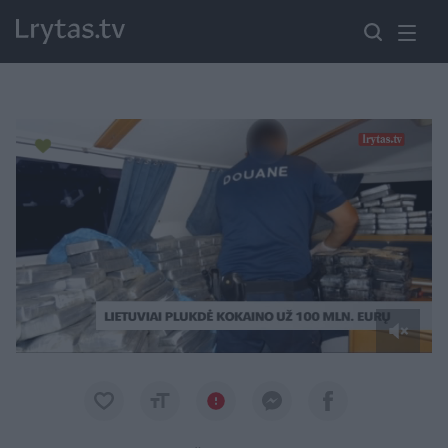
Paremkite Ukrainą