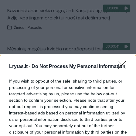
00:03:01
Kazachstanas siekia sugrąžinti Kaspijos tigrą į Centrinę
Aziją: ypatingam projektui ruoštasi dešimtmetį
Žinios
|
Pasaulis
00:03:41
Mėsainių mėgėjus kviečia nepražiopsoti festivalio
Vilniuje: atskleidė populiariausią paruošimo būdą
Lrytas.lt -
Žinios
|
Lietuvos diena
Do Not Process My Personal Information
If you wish to opt-out of the sale, sharing to third parties, or
Visi įrašai
processing of your personal or sensitive information for
targeted advertising by us, please use the below opt-out
section to confirm your selection. Please note that after your
opt-out request is processed you may continue seeing
Žiūrimiausi įrašai
interest-based ads based on personal information utilized by
us or personal information disclosed to third parties prior to
your opt-out. You may separately opt-out of the further
disclosure of your personal information by third parties on the
00:00:49