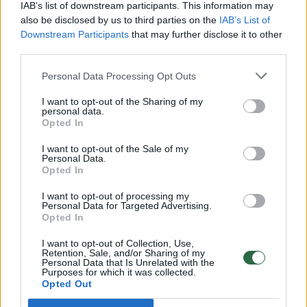
Pateikė daugiau detalių apie iš tėvų paimtus šešis
IAB’s list of downstream participants. This information may
vaikus: jiems kilusi grėsmė
also be disclosed by us to third parties on the
IAB’s List of
Downstream Participants
that may further disclose it to other
Žinios
|
Lietuvos diena
third parties.
Personal Data Processing Opt Outs
00:00:30
Vaizdai iš tragiškos avarijos Vilniaus r.: dviejų moterų ir
I want to opt-out of the Sharing of my
vaiko gyvybių išgelbėti nepavyko
personal data.
Opted In
Žinios
|
Lietuvos diena
I want to opt-out of the Sale of my
Personal Data.
Opted In
00:00:59
Nufilmavo, kaip patvino Vilniaus Vakarinis aplinkkelis:
vaizdas pribloškia
I want to opt-out of processing my
Personal Data for Targeted Advertising.
Žinios
|
Lietuvos diena
Opted In
I want to opt-out of Collection, Use,
Retention, Sale, and/or Sharing of my
00:02:01
„Pagarba pirmajai premjerei“: pasidalijo jautriais
Personal Data that Is Unrelated with the
Purposes for which it was collected.
prisiminimais apie Kazimierą Prunskienę
Opted Out
Žinios
|
Lietuvos diena