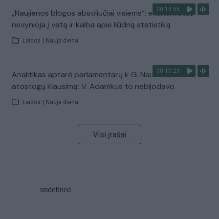
00:14:55
„Naujienos blogos absoliučiai visiems“: ekonomistas
nevynioja į vatą ir kalba apie liūdną statistiką
Laidos
|
Nauja diena
00:10:29
Analitikas aptarė parlamentarų ir G. Nausėdos
atostogų klausimą: V. Adamkus to nebijodavo
Laidos
|
Nauja diena
Visi įrašai