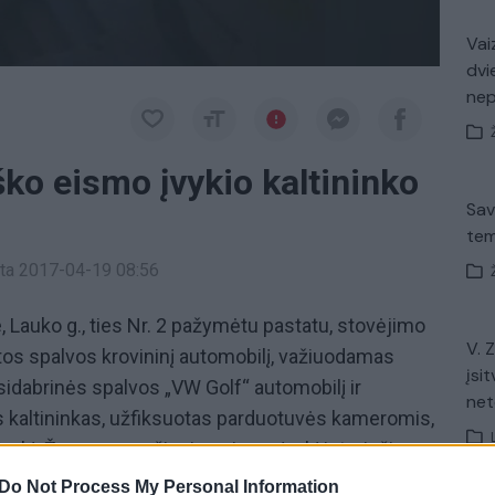
Vaiz
dvi
ne
eško eismo įvykio kaltininko
Sav
tem
inta 2017-04-19 08:56
e, Lauko g., ties Nr. 2 pažymėtu pastatu, stovėjimo
V. 
ltos spalvos krovininį automobilį, važiuodamas
įsit
į sidabrinės spalvos „VW Golf“ automobilį ir
net
jos kaltininkas, užfiksuotas parduotuvės kameromis,
įvykį. Žmones, mačiusius eismo įvykį ir turinčius
,
policija
prašo pranešti Alytaus apskr. VPK Kelių
Do Not Process My Personal Information