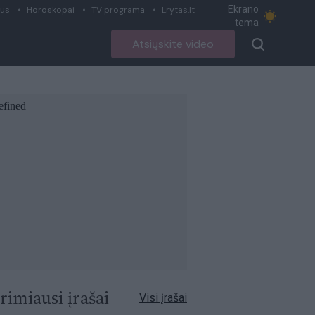
Ekrano
ius
Horoskopai
TV programa
Lrytas.lt
tema
Atsiųskite video
rimiausi įrašai
Visi įrašai