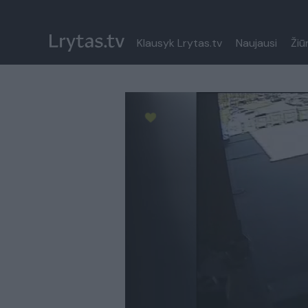
Klausyk Lrytas.tv
Naujausi
Žiū
Paremkite Ukrainą