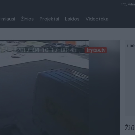
1°C, Viln
rimiausi
Žinios
Projektai
Laidos
Videoteka
Žiū