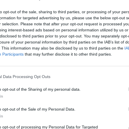
rėjui Raimondui Virkučiui tel. +370 315 55651 arba
K. 
jau
to opt-out of the sale, sharing to third parties, or processing of your per
formation for targeted advertising by us, please use the below opt-out s
buv
r selection. Please note that after your opt-out request is processed y
žen
pasišalinimas iš eismo įvykio vietos
Policija
eing interest-based ads based on personal information utilized by us or
disclosed to third parties prior to your opt-out. You may separately opt-
losure of your personal information by third parties on the IAB’s list of
. This information may also be disclosed by us to third parties on the
IA
Participants
that may further disclose it to other third parties.
l Data Processing Opt Outs
Visi įrašai
o opt-out of the Sharing of my personal data.
00:21:19
In
žo į
„Žinios“ 2026-08-08
jo
Laidos
|
Žinios
o opt-out of the Sale of my Personal Data.
In
to opt-out of processing my Personal Data for Targeted