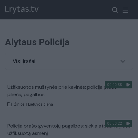
Alytaus Policija
Visi įrašai
00:00:38
Užfiksuotos muštynės prie kavinės: policija prašo
piliečių pagalbos
Žinios
|
Lietuvos diena
00:00:22
Policija prašo gyventojų pagalbos: siekia atpažinti įraše
užfiksuotą asmenį