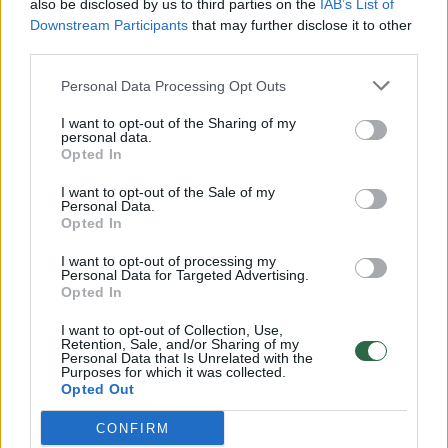
also be disclosed by us to third parties on the
IAB’s List of
Downstream Participants
that may further disclose it to other
Žinios
|
Lietuvos diena
third parties.
Personal Data Processing Opt Outs
Alytaus policininkų diena be automobilio: pamatyk,
kaip atrodo
I want to opt-out of the Sharing of my
personal data.
Žinios
|
Lietuvos diena
Opted In
I want to opt-out of the Sale of my
Personal Data.
Alytuje padegtas „Dzūkijos“ klubo krepšininko BMW
Opted In
automobilis
I want to opt-out of processing my
Personal Data for Targeted Advertising.
Žinios
|
Kriminalai
Opted In
I want to opt-out of Collection, Use,
BPC operatoriaus klaida galėjo kainuoti 4 žmonių
Retention, Sale, and/or Sharing of my
Personal Data that Is Unrelated with the
gyvybes
Purposes for which it was collected.
Opted Out
Žinios
|
Lietuvos diena
CONFIRM