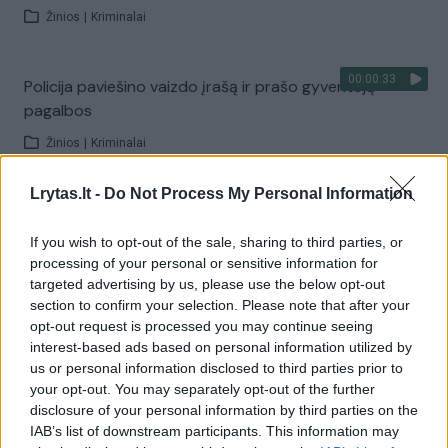
Žinios
|
Kriminalai
00:00:33
Policija paviešino vaizdo įrašą ir prašo gyventojų
pagalbos
Žinios
|
Kriminalai
Lrytas.lt -
Do Not Process My Personal Information
00:00:40
Alytaus policija ieško eismo įvykio kaltininko
If you wish to opt-out of the sale, sharing to third parties, or
Žinios
|
Kriminalai
processing of your personal or sensitive information for
targeted advertising by us, please use the below opt-out
section to confirm your selection. Please note that after your
Alytaus apskrities policija prašo atpažinti vagį
opt-out request is processed you may continue seeing
interest-based ads based on personal information utilized by
Žinios
|
Kriminalai
us or personal information disclosed to third parties prior to
your opt-out. You may separately opt-out of the further
disclosure of your personal information by third parties on the
Nusprendė: dėl avarijos Seimo narys nekaltas, bauda
IAB’s list of downstream participants. This information may
skirta pėsčiajam