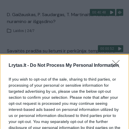
00:40:48
D. Gaižauskas, P. Saudargas, T. Martinaitis: valdžia mus
nuramino ar išgąsdino?
Laidos
|
24/7
00:00:52
Savaitės pradžia su lietumi ir perkūnija: temperatūra
dar sieks 30 laipsnių
Lrytas.lt -
Do Not Process My Personal Information
Žinios
|
Orai
If you wish to opt-out of the sale, sharing to third parties, or
processing of your personal or sensitive information for
Visi įrašai
targeted advertising by us, please use the below opt-out
section to confirm your selection. Please note that after your
opt-out request is processed you may continue seeing
interest-based ads based on personal information utilized by
Žiūrimiausi įrašai
us or personal information disclosed to third parties prior to
your opt-out. You may separately opt-out of the further
disclosure of your personal information by third parties on the