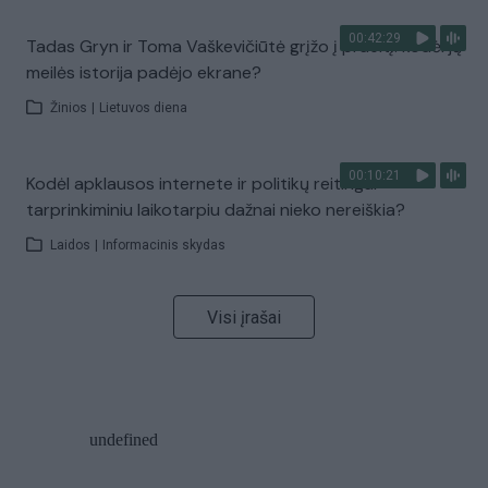
00:42:29
Tadas Gryn ir Toma Vaškevičiūtė grįžo į praeitį: kodėl jų
meilės istorija padėjo ekrane?
Žinios
|
Lietuvos diena
00:10:21
Kodėl apklausos internete ir politikų reitingai
tarprinkiminiu laikotarpiu dažnai nieko nereiškia?
Laidos
|
Informacinis skydas
Visi įrašai