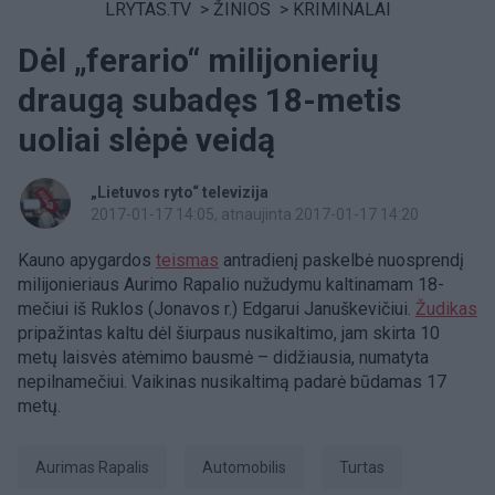
LRYTAS.TV
>
ŽINIOS
>
KRIMINALAI
Dėl „ferario“ milijonierių
draugą subadęs 18-metis
uoliai slėpė veidą
„Lietuvos ryto“ televizija
2017-01-17 14:05
, atnaujinta 2017-01-17 14:20
Kauno apygardos
teismas
antradienį paskelbė nuosprendį
milijonieriaus Aurimo Rapalio nužudymu kaltinamam 18-
mečiui iš Ruklos (Jonavos r.) Edgarui Januškevičiui.
Žudikas
pripažintas kaltu dėl šiurpaus nusikaltimo, jam skirta 10
metų laisvės atėmimo bausmė – didžiausia, numatyta
nepilnamečiui. Vaikinas nusikaltimą padarė būdamas 17
metų.
Aurimas Rapalis
Automobilis
turtas