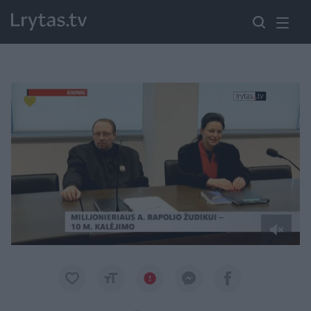
Paremkite Ukrainą