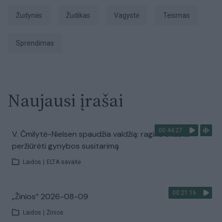
Žudynės
Žudikas
Vagystė
Teismas
sprendimas
Naujausi įrašai
00:44:27
V. Čmilytė-Nielsen spaudžia valdžią: ragina skubiai
peržiūrėti gynybos susitarimą
Laidos
|
ELTA savaitė
00:21:16
„Žinios“ 2026-08-09
Laidos
|
Žinios