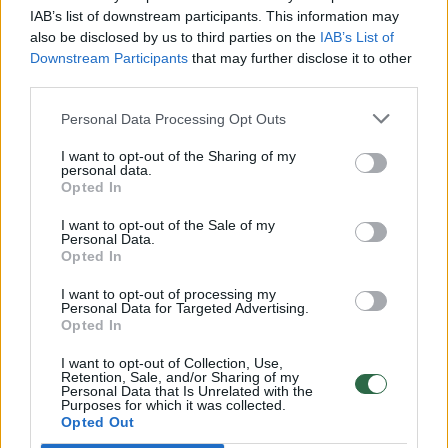
00:00:30
Vaizdai iš tragiškos avarijos Vilniaus r.: dviejų moterų ir
IAB’s list of downstream participants. This information may
also be disclosed by us to third parties on the
IAB’s List of
vaiko gyvybių išgelbėti nepavyko
Downstream Participants
that may further disclose it to other
Žinios
|
Lietuvos diena
third parties.
Personal Data Processing Opt Outs
00:00:57
Savaitės vidurys nusimato karštas: temperatūra kils iki
I want to opt-out of the Sharing of my
32 laipsnių šilumos
personal data.
Opted In
Žinios
|
Orai
I want to opt-out of the Sale of my
Personal Data.
Opted In
00:15:54
V. Zalužno pasisakymą laiko bandymu įsitvirtinti
Ukrainos politikoje: jis yra neteisus
I want to opt-out of processing my
Personal Data for Targeted Advertising.
Opted In
Laidos
|
Nauja diena
I want to opt-out of Collection, Use,
Retention, Sale, and/or Sharing of my
00:00:57
Personal Data that Is Unrelated with the
Sinoptikai atsakė, kokiais orais užbaigsime darbo
Purposes for which it was collected.
savaitę: karščiai atsitrauks
Opted Out