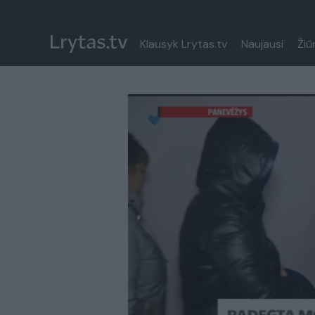
Klausyk Lrytas.tv
Naujausi
Žiū
Paremkite Ukrainą