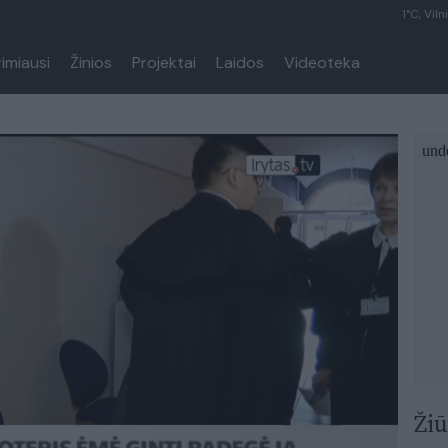
1°C, Viln
rimiausi
Žinios
Projektai
Laidos
Videoteka
Žiū