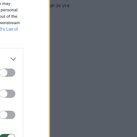
ou may
virtinti Ukrainos politikoje: jis yra
 personal
eisus
out of the
 downstream
Laidos
|
Nauja diena
B’s List of