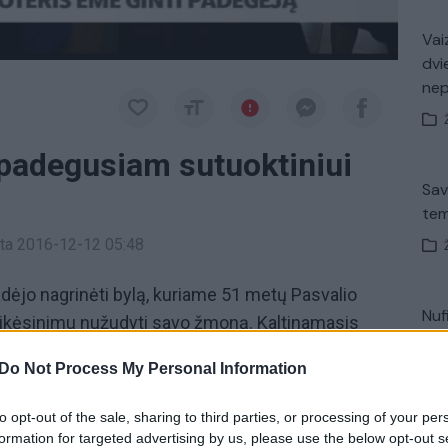
Vaiz
dvi
ne
 padegusiam sutuoktiniui
Sav
tem
a
inta 2016-12-12 05:48
dėjo nagrinėti bylą, kuriame 51 metų Pasvalio
Nuf
sikėsinimu nužudyti savo žmoną. Kaltinamasis
Vak
ą ji pati užsidegė, bandydama užsirūkyti. Nors
Do Not Process My Personal Information
išgyveno, ėmė ginti sutuoktinį.
to opt-out of the sale, sharing to third parties, or processing of your per
padegėjas
žmona
formation for targeted advertising by us, please use the below opt-out s
V. 