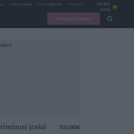
Ekrano
ius
Horoskopai
TV programa
Lrytas.lt
tema
Atsiųskite video
rimiausi įrašai
Visi įrašai