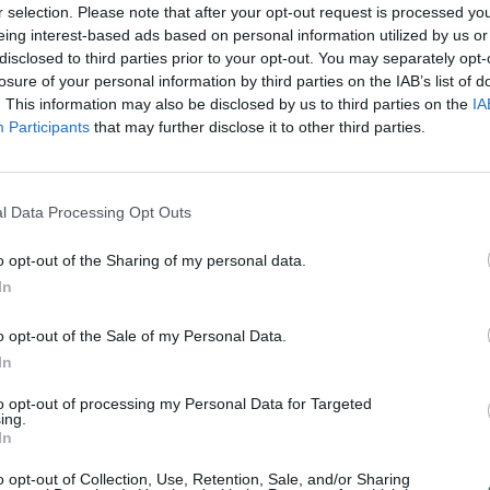
r selection. Please note that after your opt-out request is processed y
įsit
eing interest-based ads based on personal information utilized by us or
net
disclosed to third parties prior to your opt-out. You may separately opt-
losure of your personal information by third parties on the IAB’s list of
. This information may also be disclosed by us to third parties on the
IA
Visi įrašai
Participants
that may further disclose it to other third parties.
2:40
00:03:52
mai –
Liūdna vyresnio amžiaus dirbančiųjų
nenori:
l Data Processing Opt Outs
kasdienybė – priekabiavimas, patyčios ir
užgaulūs įvardžiai
o opt-out of the Sharing of my personal data.
Žinios
|
Lietuvos diena
In
o opt-out of the Sale of my Personal Data.
0:29
00:02:08
mas
Aukštaitijos pučiamųjų orkestras
In
3
Nyderlanduose apgynė čempionų vardą
to opt-out of processing my Personal Data for Targeted
Žinios
|
Lietuvos diena
ing.
In
o opt-out of Collection, Use, Retention, Sale, and/or Sharing