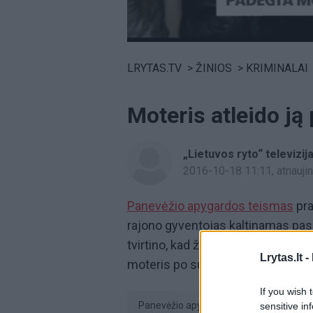
Volume
0%
LRYTAS.TV
>
ŽINIOS
>
KRIMINALAI
Moteris atleido ją
„Lietuvos ryto“ televizij
2016-10-18 11:11
, atnauj
Panevėžio apygardos teismas
pra
rajono gyventojas kaltinamas pa
tvirtino, kad žmonos nepadegė, es
Lrytas.lt -
moteris po sunkių sužalojimų vos 
If you wish 
Panevėžio apygardos teismas
sensitive in