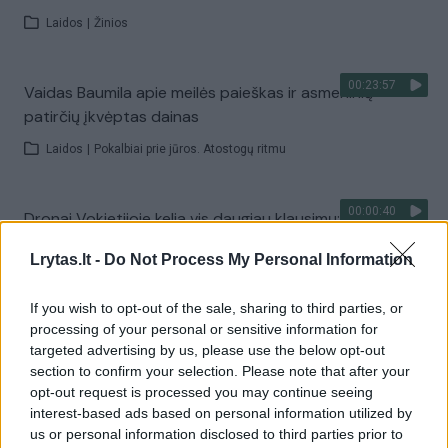
Laidos
|
Žinios
00:23:57
Vaidas Baumila apie meilės paieškas ir asmeninių
patirčių įkvėptas dainas
Laidos
|
Pokalbiai prie jūros. Atostogų ritmu
00:00:40
Dronai Vokietijoje kelia vis daugiau klausimų: du
pastebėti virš karinės bazės
Lrytas.lt -
Do Not Process My Personal Information
Žinios
|
Pasaulis
If you wish to opt-out of the sale, sharing to third parties, or
processing of your personal or sensitive information for
Visi įrašai
targeted advertising by us, please use the below opt-out
section to confirm your selection. Please note that after your
opt-out request is processed you may continue seeing
interest-based ads based on personal information utilized by
Žiūrimiausi įrašai
us or personal information disclosed to third parties prior to