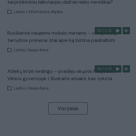
tarprinkiminiu laikotarpiu dažnai nieko nereiškia?
Laidos
|
Informacinis skydas
00:15:25
Ruošiantis naujiems mokslo metams – vaikų teisių
tarnybos primena: štai apie ką būtina pasikalbėti
Laidos
|
Nauja diena
00:14:33
Atliekų krizė nedingo – pradėjo skųstis Naujosios
Vilnios gyventojai: I. Budraitė atsakė, kas vyksta
Laidos
|
Nauja diena
Visi įrašai