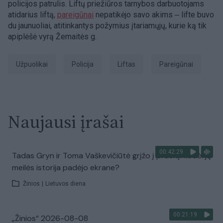
policijos patrulis. Liftų priežiūros tarnybos darbuotojams
atidarius liftą,
pareigūnai
nepatikėjo savo akims ‒ lifte buvo
du jaunuoliai, atitinkantys požymius įtariamųjų, kurie ką tik
apiplėšė vyrą Žemaitės g.
užpuolikai
Policija
liftas
pareigūnai
Naujausi įrašai
00:42:29
Tadas Gryn ir Toma Vaškevičiūtė grįžo į praeitį: kodėl jų
meilės istorija padėjo ekrane?
Žinios
|
Lietuvos diena
00:21:19
„Žinios“ 2026-08-08