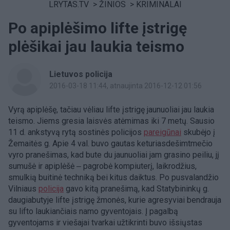
LRYTAS.TV
>
ŽINIOS
>
KRIMINALAI
Po apiplėšimo lifte įstrigę
plėšikai jau laukia teismo
Lietuvos policija
2016-03-18 11:44
, atnaujinta 2016-12-12 01:56
Vyrą apiplėšę, tačiau vėliau lifte įstrigę jaunuoliai jau laukia
teismo. Jiems gresia laisvės atėmimas iki 7 metų. Sausio
11 d. ankstyvą rytą sostinės policijos
pareigūnai
skubėjo į
Žemaitės g. Apie 4 val. buvo gautas keturiasdešimtmečio
vyro pranešimas, kad bute du jaunuoliai jam grasino peiliu, jį
sumušė ir apiplėšė ‒ pagrobė kompiuterį, laikrodžius,
smulkią buitinė techniką bei kitus daiktus. Po pusvalandžio
Vilniaus
policija
gavo kitą pranešimą, kad Statybininkų g.
daugiabutyje lifte įstrigę žmonės, kurie agresyviai bendrauja
su lifto laukiančiais namo gyventojais. Į pagalbą
gyventojams ir viešajai tvarkai užtikrinti buvo išsiųstas