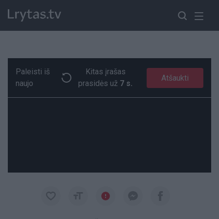
Paleisti iš
Kitas įrašas
Po apiplėšimo lifte įstrigę plėšikai jau laukia teismo
Paremkite Ukrainą
Atšaukti
naujo
prasidės už
7 s.
00:19
00:19