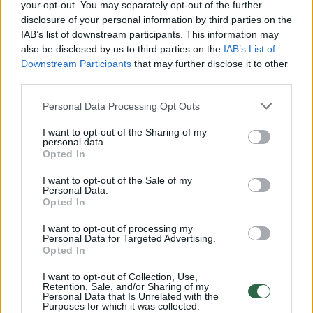
your opt-out. You may separately opt-out of the further
disclosure of your personal information by third parties on the
IAB’s list of downstream participants. This information may
00:00:30
Vaizdai iš tragiškos avarijos Vilniaus r.: dviejų moterų ir
also be disclosed by us to third parties on the
IAB’s List of
vaiko gyvybių išgelbėti nepavyko
Downstream Participants
that may further disclose it to other
third parties.
Žinios
|
Lietuvos diena
Personal Data Processing Opt Outs
00:00:57
Savaitės vidurys nusimato karštas: temperatūra kils iki
I want to opt-out of the Sharing of my
personal data.
32 laipsnių šilumos
Opted In
Žinios
|
Orai
I want to opt-out of the Sale of my
Personal Data.
Opted In
00:15:54
V. Zalužno pasisakymą laiko bandymu įsitvirtinti
I want to opt-out of processing my
Ukrainos politikoje: jis yra neteisus
Personal Data for Targeted Advertising.
Opted In
Laidos
|
Nauja diena
I want to opt-out of Collection, Use,
Retention, Sale, and/or Sharing of my
Personal Data that Is Unrelated with the
00:05:25
K. Prunskienės brolis prisiminė jaudinančią akimirką
Purposes for which it was collected.