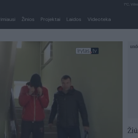
1°C, Viln
rimiausi
Žinios
Projektai
Laidos
Videoteka
Žiū