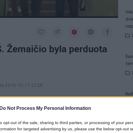
Vaiz
dvi
ne
Š. Žemaičio byla perduota
Sav
tem
a
inta 2016-12-11 22:08
Nuf
nužudymu įtariamo linkuviškio Šarūno Žemaičio
byla.
Vak
 kalėjimas iki gyvos galvos. Žemaitis prisipažino
Do Not Process My Personal Information
 Linkuvos gimnazijos sargą.
to opt-out of the sale, sharing to third parties, or processing of your per
formation for targeted advertising by us, please use the below opt-out s
Avar