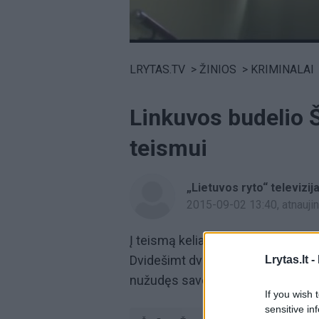
Volume
0%
LRYTAS.TV
>
ŽINIOS
>
KRIMINALAI
Linkuvos budelio 
teismui
„Lietuvos ryto“ televizij
2015-09-02 13:40
, atnauj
Į teismą keliauja dviejų žmonių 
Dvidešimt dvejų metų vyrui gresia
Lrytas.lt -
nužudęs savo gyvenimo draugę ir
If you wish 
sensitive in