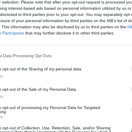
Linkuva
Byla
r selection. Please note that after your opt-out request is processed y
aut
eing interest-based ads based on personal information utilized by us or
disclosed to third parties prior to your opt-out. You may separately opt-
losure of your personal information by third parties on the IAB’s list of
. This information may also be disclosed by us to third parties on the
IA
Participants
that may further disclose it to other third parties.
Visi įrašai
0:57
00:42:12
aigsime
Karšta A. Kasparavičiaus ir Ž Pavilionio
l Data Processing Opt Outs
diskusija: Rusija – Europos šeimos narė?
o opt-out of the Sharing of my personal data.
Laidos
|
Lietuva tiesiogiai
In
o opt-out of the Sale of my Personal Data.
2:33
00:04:00
dens
Kuprines pasvėrę specialistai įspėja apie
In
e:
pavojingą įprotį: tą daro daugiau nei pusė
pradinukų
to opt-out of processing my Personal Data for Targeted
ing.
Žinios
|
Lietuvos diena
In
o opt-out of Collection, Use, Retention, Sale, and/or Sharing
ersonal Data that Is Unrelated with the Purposes for which it