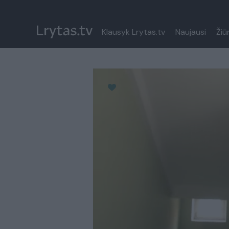
Klausyk Lrytas.tv
Naujausi
Žiū
Paremkite Ukrainą