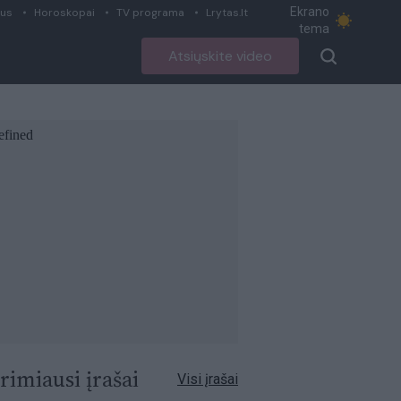
Ekrano
ius
Horoskopai
TV programa
Lrytas.lt
tema
Atsiųskite video
rimiausi įrašai
Visi įrašai