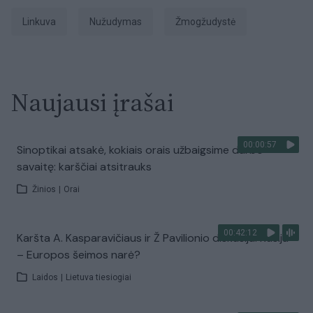
Linkuva
nužudymas
Žmogžudystė
Naujausi įrašai
00:00:57
Sinoptikai atsakė, kokiais orais užbaigsime darbo
savaitę: karščiai atsitrauks
Žinios
|
Orai
00:42:12
Karšta A. Kasparavičiaus ir Ž Pavilionio diskusija: Rusija
– Europos šeimos narė?
Laidos
|
Lietuva tiesiogiai