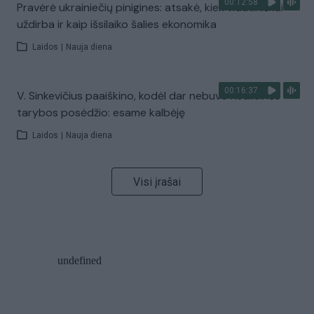
00:12:58
Pravėrė ukrainiečių pinigines: atsakė, kiek vidutiniškai
uždirba ir kaip išsilaiko šalies ekonomika
Laidos
|
Nauja diena
00:16:37
V. Sinkevičius paaiškino, kodėl dar nebuvo Koalicinės
tarybos posėdžio: esame kalbėję
Laidos
|
Nauja diena
Visi įrašai