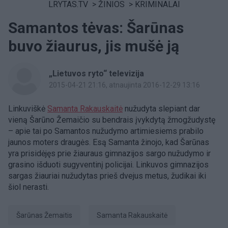
LRYTAS.TV
>
ŽINIOS
>
KRIMINALAI
Samantos tėvas: Šarūnas
buvo žiaurus, jis mušė ją
„Lietuvos ryto“ televizija
2015-04-21 21:16
, atnaujinta 2016-12-29 13:16
Linkuviškė
Samanta Rakauskaitė
nužudyta slepiant dar
vieną Šarūno Žemaičio su bendrais įvykdytą žmogžudystę
– apie tai po Samantos nužudymo artimiesiems prabilo
jaunos moters draugės. Esą Samanta žinojo, kad Šarūnas
yra prisidėjęs prie žiauraus gimnazijos sargo nužudymo ir
grasino išduoti sugyventinį policijai. Linkuvos gimnazijos
sargas žiauriai nužudytas prieš dvejus metus, žudikai iki
šiol nerasti.
Šarūnas Žemaitis
Samanta Rakauskaitė