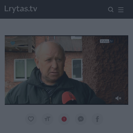
Paremkite Ukrainą