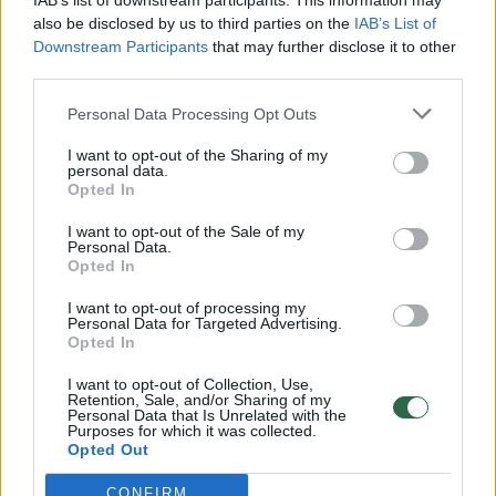
IAB’s list of downstream participants. This information may
vaiko gyvybių išgelbėti nepavyko
also be disclosed by us to third parties on the
IAB’s List of
Downstream Participants
that may further disclose it to other
Žinios
|
Lietuvos diena
third parties.
Personal Data Processing Opt Outs
00:00:57
Savaitės vidurys nusimato karštas: temperatūra kils iki
32 laipsnių šilumos
I want to opt-out of the Sharing of my
personal data.
Žinios
|
Orai
Opted In
I want to opt-out of the Sale of my
Personal Data.
00:00:59
Nufilmavo, kaip patvino Vilniaus Vakarinis aplinkkelis:
Opted In
vaizdas pribloškia
I want to opt-out of processing my
Personal Data for Targeted Advertising.
Žinios
|
Lietuvos diena
Opted In
I want to opt-out of Collection, Use,
00:00:55
Retention, Sale, and/or Sharing of my
Avarija Vilniuje: į stotelę įsirėžęs automobilis sužalojo
Personal Data that Is Unrelated with the
dvi moteris
Purposes for which it was collected.
Opted Out
Žinios
|
Lietuvos diena
CONFIRM