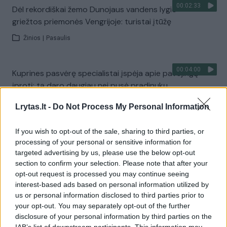
00:02:33
Dėl rekordiškai žemo Dunojaus vandens lygio –
griežtos priemonės Vengrijoje: turistai įtūžę
Žinios
|
Pasaulis
00:04:00
Kuprines pasvėrę specialistai įspėja apie pavojingą
įprotį: tą daro daugiau nei pusė pradinukų
Žinios
|
Lietuvos diena
Lrytas.lt -
Do Not Process My Personal Information
If you wish to opt-out of the sale, sharing to third parties, or
Visi įrašai
processing of your personal or sensitive information for
targeted advertising by us, please use the below opt-out
section to confirm your selection. Please note that after your
opt-out request is processed you may continue seeing
Žiūrimiausi įrašai
interest-based ads based on personal information utilized by
us or personal information disclosed to third parties prior to
your opt-out. You may separately opt-out of the further
disclosure of your personal information by third parties on the
00:00:30
Vaizdai iš tragiškos avarijos Vilniaus r.: dviejų moterų ir