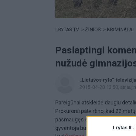
Volume
0%
LRYTAS.TV
>
ŽINIOS
>
KRIMINALAI
Paslaptingi koment
nužudė gimnazijo
„Lietuvos ryto“ televizij
2015-04-20 13:50
, atnauj
Pareigūnai atskleidė daugiu deta
Prokurorai patvirtino, kad 22 met
pasmaugęs sūnaus motiną, o pask
gyventoja buvo nužudyta namuose. 
Lrytas.lt -