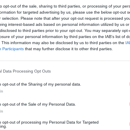
isidėjęs ir prie dar vienos
žmogžudystės.
aut
to opt-out of the sale, sharing to third parties, or processing of your per
formation for targeted advertising by us, please use the below opt-out s
Samanta Rakauskaitė
Linkuva
nužudymas
r selection. Please note that after your opt-out request is processed y
eing interest-based ads based on personal information utilized by us or
disclosed to third parties prior to your opt-out. You may separately opt-
losure of your personal information by third parties on the IAB’s list of
. This information may also be disclosed by us to third parties on the
IA
Participants
that may further disclose it to other third parties.
Visi įrašai
l Data Processing Opt Outs
o opt-out of the Sharing of my personal data.
0:57
00:42:12
aigsime
Karšta A. Kasparavičiaus ir Ž Pavilionio
In
diskusija: Rusija – Europos šeimos narė?
Laidos
|
Lietuva tiesiogiai
o opt-out of the Sale of my Personal Data.
In
2:33
00:04:00
to opt-out of processing my Personal Data for Targeted
dens
Kuprines pasvėrę specialistai įspėja apie
ing.