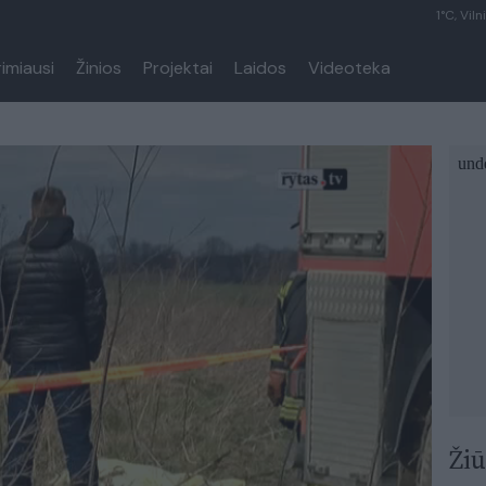
1°C, Viln
rimiausi
Žinios
Projektai
Laidos
Videoteka
Žiū