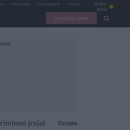
Ekrano
ius
Horoskopai
TV programa
Lrytas.lt
tema
Atsiųskite video
rimiausi įrašai
Visi įrašai