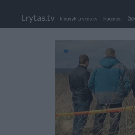
Klausyk Lrytas.tv
Naujausi
Žiū
Paremkite Ukrainą