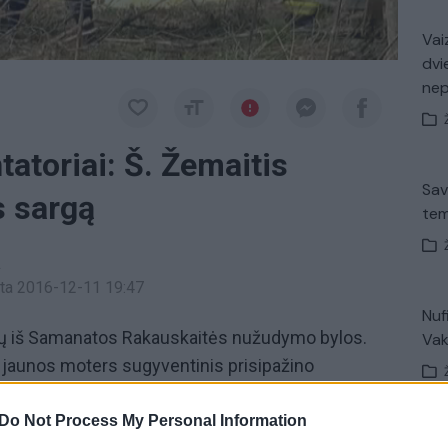
Vaiz
dvi
ne
atoriai: Š. Žemaitis
Sav
s sargą
tem
a
inta 2016-12-11 19:47
Nuf
lių iš Samanatos Rakauskaitės nužudymo bylos.
Vak
ų jaunos moters sugyventinis prisipažino
ui motoroleriu kūną nuvežė paslėpti. Linkuvos
Pareigūnai kol kas atsargiai vertina informaciją,
Do Not Process My Personal Information
Avar