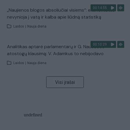
00:14:55
„Naujienos blogos absoliučiai visiems“: ekonomistas
nevynioja į vatą ir kalba apie liūdną statistiką
Laidos
|
Nauja diena
00:10:29
Analitikas aptarė parlamentarų ir G. Nausėdos
atostogų klausimą: V. Adamkus to nebijodavo
Laidos
|
Nauja diena
Visi įrašai