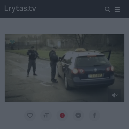
Paremkite Ukrainą