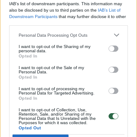
00:00:49
Pateikė daugiau detalių apie iš tėvų paimtus šešis
IAB’s list of downstream participants. This information may
vaikus: jiems kilusi grėsmė
also be disclosed by us to third parties on the
IAB’s List of
Downstream Participants
that may further disclose it to other
Žinios
|
Lietuvos diena
third parties.
Personal Data Processing Opt Outs
00:00:30
Vaizdai iš tragiškos avarijos Vilniaus r.: dviejų moterų ir
I want to opt-out of the Sharing of my
vaiko gyvybių išgelbėti nepavyko
personal data.
Opted In
Žinios
|
Lietuvos diena
I want to opt-out of the Sale of my
Personal Data.
Opted In
00:00:59
Nufilmavo, kaip patvino Vilniaus Vakarinis aplinkkelis:
vaizdas pribloškia
I want to opt-out of processing my
Personal Data for Targeted Advertising.
Žinios
|
Lietuvos diena
Opted In
I want to opt-out of Collection, Use,
Retention, Sale, and/or Sharing of my
00:02:01
„Pagarba pirmajai premjerei“: pasidalijo jautriais
Personal Data that Is Unrelated with the
Purposes for which it was collected.
prisiminimais apie Kazimierą Prunskienę
Opted Out
Žinios
|
Lietuvos diena