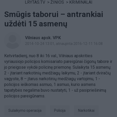
LRYTAS.TV
>
ŽINIOS
>
KRIMINALAI
Smūgis taborui – antrankiai
uždėti 15 asmenų
Vilniaus apsk. VPK
2014-10-24 13:01
, atnaujinta 2016-12-11 16:08
Ketvirtadienį, nuo 8 iki 16 val., Vilniaus apskrities
vyriausiojo policijos komisariato pareigūnai čigonų tabore ir
jo prieigose vykdė policinę priemonę. Sulaikyta 15 asmenų:
2 - įtariant narkotinių medžiagų laikymu, 2 - įtariant dviračių
vagyste, 8 – įtarus narkotinių medžiagų vartojimu, 1 -
policijos ieškomas asmuo, 1 asmuo, kurio asmens
tapatybės negalima buvo nustatyti, 1 - už pasipriešinimą
policijos pareigūnams.
sulaikymo operacija
Policija
Narkotikai