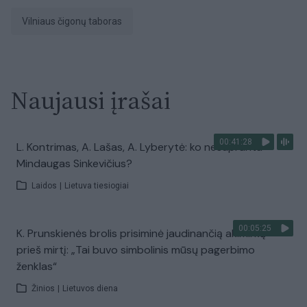
Vilniaus čigonų taboras
Naujausi įrašai
00:41:28
L. Kontrimas, A. Lašas, A. Lyberytė: ko nesupranta
Mindaugas Sinkevičius?
Laidos
|
Lietuva tiesiogiai
00:05:25
K. Prunskienės brolis prisiminė jaudinančią akimirką
prieš mirtį: „Tai buvo simbolinis mūsų pagerbimo
ženklas“
Žinios
|
Lietuvos diena