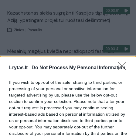
00:03:01
Kazachstanas siekia sugrąžinti Kaspijos tigrą į Centrinę
Aziją: ypatingam projektui ruoštasi dešimtmetį
Žinios
|
Pasaulis
00:03:41
Mėsainių mėgėjus kviečia nepražiopsoti festivalio
Vilniuje: atskleidė populiariausią paruošimo būdą
Lrytas.lt -
Do Not Process My Personal Information
Žinios
|
Lietuvos diena
If you wish to opt-out of the sale, sharing to third parties, or
Visi įrašai
processing of your personal or sensitive information for
targeted advertising by us, please use the below opt-out
section to confirm your selection. Please note that after your
opt-out request is processed you may continue seeing
Žiūrimiausi įrašai
interest-based ads based on personal information utilized by
us or personal information disclosed to third parties prior to
your opt-out. You may separately opt-out of the further
disclosure of your personal information by third parties on the