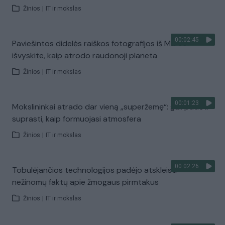
Žinios
|
IT ir mokslas
00:02:45
Paviešintos didelės raiškos fotografijos iš Marso:
išvyskite, kaip atrodo raudonoji planeta
Žinios
|
IT ir mokslas
00:01:23
Mokslininkai atrado dar vieną „superžemę“: gali padėti
suprasti, kaip formuojasi atmosfera
Žinios
|
IT ir mokslas
00:02:26
Tobulėjančios technologijos padėjo atskleisti
nežinomų faktų apie žmogaus pirmtakus
Žinios
|
IT ir mokslas