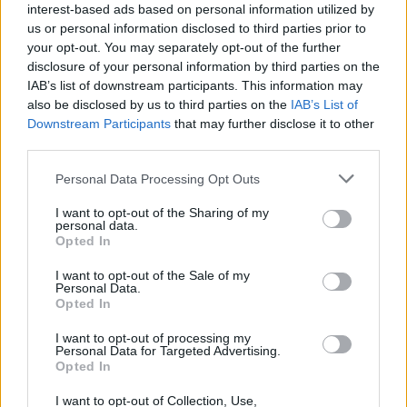
Žinios
|
IT ir mokslas
interest-based ads based on personal information utilized by
us or personal information disclosed to third parties prior to
your opt-out. You may separately opt-out of the further
00:01:12
JAE zondas „Hope“ sėkmingai pasiekė Marso orbitą –
disclosure of your personal information by third parties on the
sieks ištirti planetos atmosferą
IAB’s list of downstream participants. This information may
also be disclosed by us to third parties on the
IAB’s List of
Žinios
|
IT ir mokslas
Downstream Participants
that may further disclose it to other
third parties.
00:02:03
Pamatykite: „SpaceX“ kosminės raketos prototipas
Personal Data Processing Opt Outs
leisdamasis sudužo ir sprogo
I want to opt-out of the Sharing of my
personal data.
Žinios
|
IT ir mokslas
Opted In
I want to opt-out of the Sale of my
Personal Data.
00:02:37
Stulbinantis mokslininkų atradimas – bene didžiausio
Opted In
žinomo dinozauro liekanos
I want to opt-out of processing my
Žinios
|
IT ir mokslas
Personal Data for Targeted Advertising.
Opted In
I want to opt-out of Collection, Use,
00:01:58