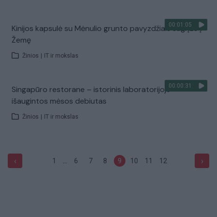
00:01:05
Kinijos kapsulė su Mėnulio grunto pavyzdžiais sugrįžo į
Žemę
Žinios
|
IT ir mokslas
00:00:31
Singapūro restorane – istorinis laboratorijoje
išaugintos mėsos debiutas
Žinios
|
IT ir mokslas
...
‹
›
1
6
7
8
9
10
11
12