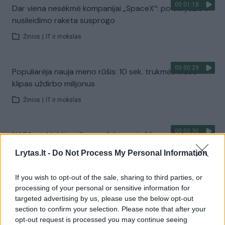
00:01:18
Dar viena nesėkmė kompanijai „SpaceX“: po skrydžio ir
nusileidimo raketa susprogo
Žinios
|
IT ir mokslas
00:00:29
Populiarėja nauja meno rūšis: 10 sek. trukmės video
klipas uždirbo milijonus
Žinios
|
IT ir mokslas
00:00:30
NASA atskleidė nežinomų faktų apie Marsą: pirmąkart
užfiksuotas vėjo ūžesys
Lrytas.lt -
Do Not Process My Personal Information
Žinios
|
IT ir mokslas
If you wish to opt-out of the sale, sharing to third parties, or
processing of your personal or sensitive information for
00:00:36
Egipte aptikta „seniausia pasaulyje“ masinės gamybos
targeted advertising by us, please use the below opt-out
alaus darykla
section to confirm your selection. Please note that after your
opt-out request is processed you may continue seeing