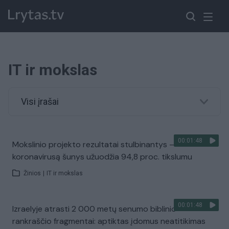
IT ir mokslas
Visi įrašai
00:01:48
Mokslinio projekto rezultatai stulbinantys –
koronavirusą šunys užuodžia 94,8 proc. tikslumu
Žinios
|
IT ir mokslas
00:01:48
Izraelyje atrasti 2 000 metų senumo biblinio
rankraščio fragmentai: aptiktas įdomus neatitikimas