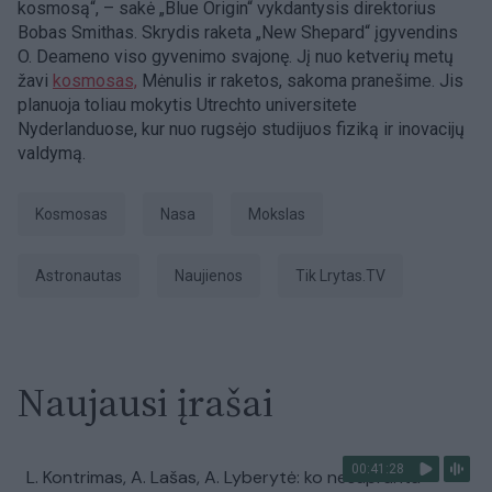
kosmosą“, – sakė „Blue Origin“ vykdantysis direktorius
Bobas Smithas. Skrydis raketa „New Shepard“ įgyvendins
O. Deameno viso gyvenimo svajonę. Jį nuo ketverių metų
žavi
kosmosas,
Mėnulis ir raketos, sakoma pranešime. Jis
planuoja toliau mokytis Utrechto universitete
Nyderlanduose, kur nuo rugsėjo studijuos fiziką ir inovacijų
valdymą.
Kosmosas
Nasa
Mokslas
astronautas
Naujienos
tik Lrytas.TV
Naujausi įrašai
00:41:28
L. Kontrimas, A. Lašas, A. Lyberytė: ko nesupranta