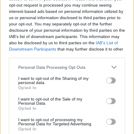
opt-out request is processed you may continue seeing
interest-based ads based on personal information utilized by
us or personal information disclosed to third parties prior to
Visi įrašai
your opt-out. You may separately opt-out of the further
disclosure of your personal information by third parties on the
IAB’s list of downstream participants. This information may
also be disclosed by us to third parties on the
IAB’s List of
Žiūrimiausi įrašai
Downstream Participants
that may further disclose it to other
third parties.
00:00:49
Personal Data Processing Opt Outs
Pateikė daugiau detalių apie iš tėvų paimtus šešis
vaikus: jiems kilusi grėsmė
I want to opt-out of the Sharing of my
personal data.
Žinios
|
Lietuvos diena
Opted In
I want to opt-out of the Sale of my
Personal Data.
00:00:30
Vaizdai iš tragiškos avarijos Vilniaus r.: dviejų moterų ir
Opted In
vaiko gyvybių išgelbėti nepavyko
I want to opt-out of processing my
Žinios
Personal Data for Targeted Advertising.
|
Lietuvos diena
Opted In