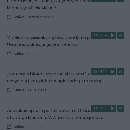
L. Kontrimas, A. Lašas, A. Lyberytė: ko nesupranta
Mindaugas Sinkevičius?
Laidos
|
Lietuva tiesiogiai
00:15:54
V. Zalužno pasisakymą laiko bandymu įsitvirtinti
Ukrainos politikoje: jis yra neteisus
Laidos
|
Nauja diena
00:14:55
„Naujienos blogos absoliučiai visiems“: ekonomistas
nevynioja į vatą ir kalba apie liūdną statistiką
Laidos
|
Nauja diena
00:10:29
Analitikas aptarė parlamentarų ir G. Nausėdos
atostogų klausimą: V. Adamkus to nebijodavo
Laidos
|
Nauja diena