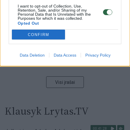
I want to opt-out of Collection, Use,
00:00:59
Nufilmavo, kaip patvino Vilniaus Vakarinis aplinkkelis:
Retention, Sale, and/or Sharing of my
Personal Data that Is Unrelated with the
vaizdas pribloškia
Purposes for which it was collected.
Opted Out
Žinios
|
Lietuvos diena
CONFIRM
00:02:01
„Pagarba pirmajai premjerei“: pasidalijo jautriais
prisiminimais apie Kazimierą Prunskienę
Data Deletion
Data Access
Privacy Policy
Žinios
|
Lietuvos diena
Visi įrašai
Klausyk Lrytas.TV
00:41:28