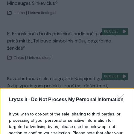
Mindaugas Sinkevičius?
Laidos
|
Lietuva tiesiogiai
00:05:25
K. Prunskienės brolis prisiminė jaudinančią akimirką
prieš mirtį: „Tai buvo simbolinis mūsų pagerbimo
ženklas“
Žinios
|
Lietuvos diena
00:03:01
Kazachstanas siekia sugrąžinti Kaspijos tigrą į Centrinę
Aziją: ypatingam projektui ruoštasi dešimtmetį
Žinios
|
Pasaulis
Lrytas.lt -
Do Not Process My Personal Information
If you wish to opt-out of the sale, sharing to third parties, or
00:03:41
Mėsainių mėgėjus kviečia nepražiopsoti festivalio
processing of your personal or sensitive information for
Vilniuje: atskleidė populiariausią paruošimo būdą
targeted advertising by us, please use the below opt-out
section to confirm your selection. Please note that after your
Žinios
|
Lietuvos diena