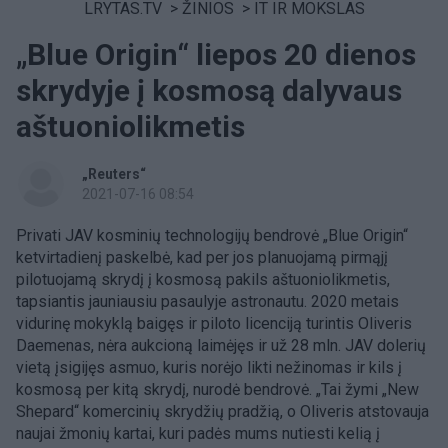
LRYTAS.TV
>
ŽINIOS
>
IT IR MOKSLAS
„Blue Origin“ liepos 20 dienos
skrydyje į kosmosą dalyvaus
aštuoniolikmetis
„Reuters“
2021-07-16 08:54
Privati JAV kosminių technologijų bendrovė „Blue Origin“
ketvirtadienį paskelbė, kad per jos planuojamą pirmąjį
pilotuojamą skrydį į kosmosą pakils aštuoniolikmetis,
tapsiantis jauniausiu pasaulyje astronautu. 2020 metais
vidurinę mokyklą baigęs ir piloto licenciją turintis Oliveris
Daemenas, nėra aukcioną laimėjęs ir už 28 mln. JAV dolerių
vietą įsigijęs asmuo, kuris norėjo likti nežinomas ir kils į
kosmosą per kitą skrydį, nurodė bendrovė. „Tai žymi „New
Shepard“ komercinių skrydžių pradžią, o Oliveris atstovauja
naujai žmonių kartai, kuri padės mums nutiesti kelią į