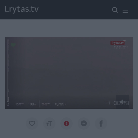
Paremkite Ukrainą