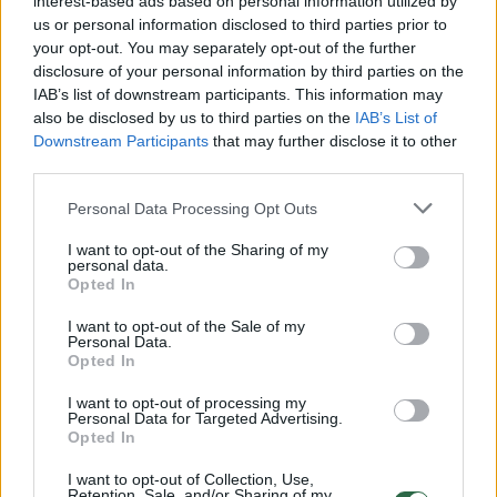
interest-based ads based on personal information utilized by
00:01:52
JAV mirė ketvirtasis Mėnulio paviršiumi vaikščiojęs
us or personal information disclosed to third parties prior to
astronautas A.Beanas
your opt-out. You may separately opt-out of the further
disclosure of your personal information by third parties on the
Žinios
|
Pasaulis
IAB’s list of downstream participants. This information may
also be disclosed by us to third parties on the
IAB’s List of
Downstream Participants
that may further disclose it to other
00:00:44
Mirė mėnulyje vaikščiojęs astronautas Johnas Youngas
third parties.
Žinios
|
Pasaulis
Personal Data Processing Opt Outs
I want to opt-out of the Sharing of my
personal data.
Liūdna žinia: mirė paskutinis Mėnulyje pabuvojęs JAV
Opted In
astronautas Eugene'as Cernanas
I want to opt-out of the Sale of my
Žinios
|
Pasaulis
Personal Data.
Opted In
I want to opt-out of processing my
Į Žemę grįžo ilgiausiai kosmose išbuvęs astronautas
Personal Data for Targeted Advertising.
Opted In
Žinios
|
IT ir mokslas
I want to opt-out of Collection, Use,
Retention, Sale, and/or Sharing of my