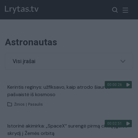
Astronautas
Visi įrašai
00:00:26
Kerintis reginys: užfiksavo, kaip atrodo šiaurės
pašvaistė iš kosmoso
Žinios
|
Pasaulis
00:02:51
Istorinė akimirka: „SpaceX“ surengė pirmą civilių įgulos
skrydį į Žemės orbitą