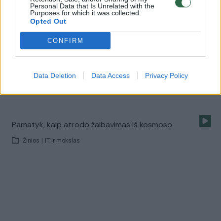
Personal Data that Is Unrelated with the
Britų astronautas patyrė, ką reiškia išeiti į atvirą
Purposes for which it was collected.
Opted Out
kosmosą
Žinios
|
Pasaulis
CONFIRM
Ryški pašvaistė astronautui net atėmė žadą
Data Deletion
Data Access
Privacy Policy
Žinios
|
IT ir mokslas
Pamatyk, kaip atrodo žaibavimas iš kosmoso
Žinios
|
IT ir mokslas