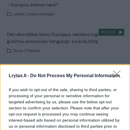
– Europos šeimos narė?
Laidos
|
Lietuva tiesiogiai
00:02:33
Dėl rekordiškai žemo Dunojaus vandens lygio –
griežtos priemonės Vengrijoje: turistai įtūžę
Žinios
|
Pasaulis
00:04:00
Kuprines pasvėrę specialistai įspėja apie pavojingą
Lrytas.lt -
Do Not Process My Personal Information
įprotį: tą daro daugiau nei pusė pradinukų
Žinios
|
Lietuvos diena
If you wish to opt-out of the sale, sharing to third parties, or
processing of your personal or sensitive information for
targeted advertising by us, please use the below opt-out
Visi įrašai
section to confirm your selection. Please note that after your
opt-out request is processed you may continue seeing
interest-based ads based on personal information utilized by
us or personal information disclosed to third parties prior to