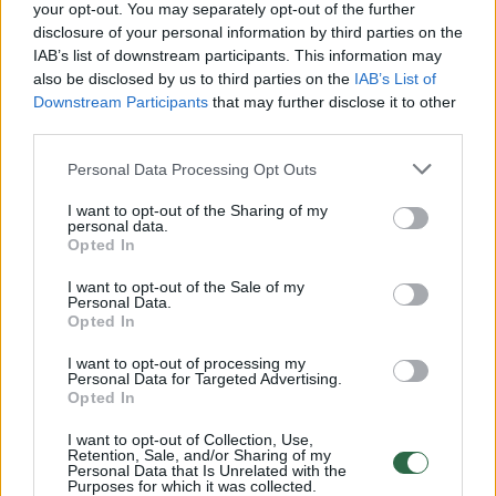
Žiūrimiausi įrašai
your opt-out. You may separately opt-out of the further
disclosure of your personal information by third parties on the
IAB’s list of downstream participants. This information may
also be disclosed by us to third parties on the
IAB’s List of
00:00:30
Vaizdai iš tragiškos avarijos Vilniaus r.: dviejų moterų ir
Downstream Participants
that may further disclose it to other
vaiko gyvybių išgelbėti nepavyko
third parties.
Žinios
|
Lietuvos diena
Personal Data Processing Opt Outs
I want to opt-out of the Sharing of my
personal data.
00:00:57
Savaitės vidurys nusimato karštas: temperatūra kils iki
Opted In
32 laipsnių šilumos
I want to opt-out of the Sale of my
Žinios
|
Orai
Personal Data.
Opted In
I want to opt-out of processing my
00:00:59
Nufilmavo, kaip patvino Vilniaus Vakarinis aplinkkelis:
Personal Data for Targeted Advertising.
Opted In
vaizdas pribloškia
Žinios
|
Lietuvos diena
I want to opt-out of Collection, Use,
Retention, Sale, and/or Sharing of my
Personal Data that Is Unrelated with the
Purposes for which it was collected.