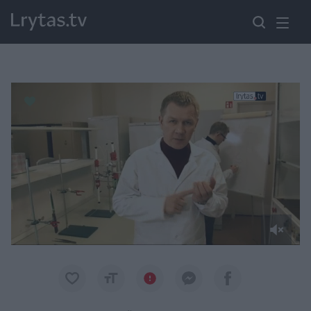
Paremkite Ukrainą