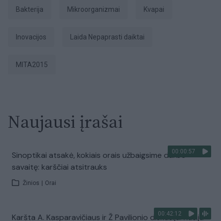
bakterija
mikroorganizmai
kvapai
inovacijos
laida Nepaprasti daiktai
MITA2015
Naujausi įrašai
00:00:57
Sinoptikai atsakė, kokiais orais užbaigsime darbo
savaitę: karščiai atsitrauks
Žinios
|
Orai
00:42:12
Karšta A. Kasparavičiaus ir Ž Pavilionio diskusija: Rusija