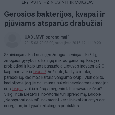
LRYTAS.TV
>
ŽINIOS
>
IT IR MOKSLAS
Gerosios bakterijos, kvapai ir
pjūviams atsparūs drabužiai
UAB „MVP sprendimai“
2015-03-29 08:00
, atnaujinta 2016-12-11 19:20
Skaičiuojama kad suaugęs žmogus nešiojasi iki 3 kg.
žmogaus gyvybei reikalingų mikroorganizmų. Kas yra
probiotikai ir kaip juos panaudoja Lietuvos inovatoriai? O
kaip mus veikia
kvapai?
Ar žinote, kad yra ir tokių
paradoksų, kad mes kartais vengiame kvapų vien dėl to,
kad bijome, jog jie gali mums sukelti nevaldomas emocijas,
nes
kvapai
veikia mūsų smegenis labai savarankiškai?
Visgi ir čia Lietuvos inovatoriai turi sprendimą. Laidoje
„Nepaprasti daiktai“ inovatoriai, verslininkai kuriantys dar
neregėtus, bet ypač reikalingus produktus.