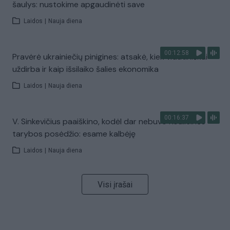
šaulys: nustokime apgaudinėti save
Laidos
|
Nauja diena
00:12:58
Pravėrė ukrainiečių pinigines: atsakė, kiek vidutiniškai
uždirba ir kaip išsilaiko šalies ekonomika
Laidos
|
Nauja diena
00:16:37
V. Sinkevičius paaiškino, kodėl dar nebuvo Koalicinės
tarybos posėdžio: esame kalbėję
Laidos
|
Nauja diena
Visi įrašai