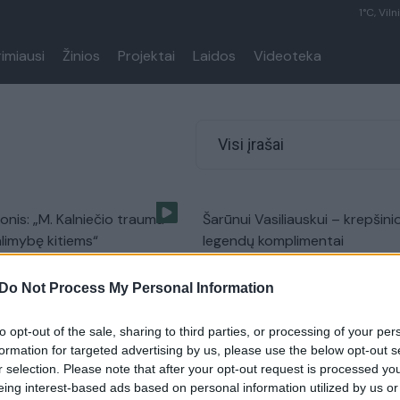
1°C, Viln
rimiausi
Žinios
Projektai
Laidos
Videoteka
Visi įrašai
ionis: „M. Kalniečio trauma
Šarūnui Vasiliauskui – krepšini
alimybę kitiems“
legendų komplimentai
Ispanija 2014
Žinios
|
Ispanija 2014
Do Not Process My Personal Information
auskas: „Stengsimės
J.Kazlauskas: „Galvojau ne api
to opt-out of the sale, sharing to third parties, or processing of your per
formation for targeted advertising by us, please use the below opt-out s
ti Mantą visi kartu“
rungtynes, bet ką daryti toliau
r selection. Please note that after your opt-out request is processed y
Ispanija 2014
Žinios
|
Ispanija 2014
eing interest-based ads based on personal information utilized by us or