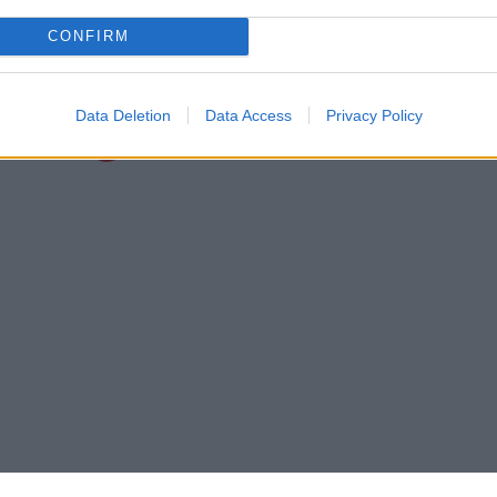
ungtynių
pasimokyti ir keliauti pirmyn“
CONFIRM
Ispanija 2014
Žinios
|
Ispanija 2014
Data Deletion
Data Access
Privacy Policy
6
7
8
9
10
11
›