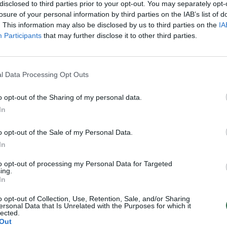
disclosed to third parties prior to your opt-out. You may separately opt-
losure of your personal information by third parties on the IAB’s list of
o vakarą lietuviai prakaitą
Turtingiausios pasaulio valsty
. This information may also be disclosed by us to third parties on the
IA
Participants
that may further disclose it to other third parties.
noje Zagrebe
krepšininkai pasirinko Lietuvą
Ispanija 2014
Žinios
|
Ispanija 2014
l Data Processing Opt Outs
is: „Nepalyginsi su vakar ar
Jonas Kazlauskas: „Turinys aik
o opt-out of the Sharing of my personal data.
ungtynėmis“
mane tenkino“
In
Ispanija 2014
Žinios
|
Ispanija 2014
o opt-out of the Sale of my Personal Data.
In
pas, leidžiantis pajusti
Jonas Kazlauskas: „Šios rungt
to opt-out of processing my Personal Data for Targeted
 krepšinio kaitrą
turėjo savo atskirą planą“
ing.
In
Ispanija 2014
Žinios
|
Ispanija 2014
o opt-out of Collection, Use, Retention, Sale, and/or Sharing
ersonal Data that Is Unrelated with the Purposes for which it
lected.
 su Slovėnija tikisi didelio
Martynas Pocius: „Turime
Out