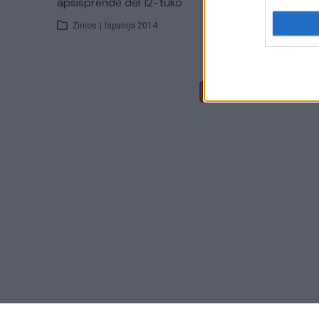
apsisprendė dėl 12-tuko
greičio r
Žinios
|
Ispanija 2014
Žinios
|
1
...
5
‹