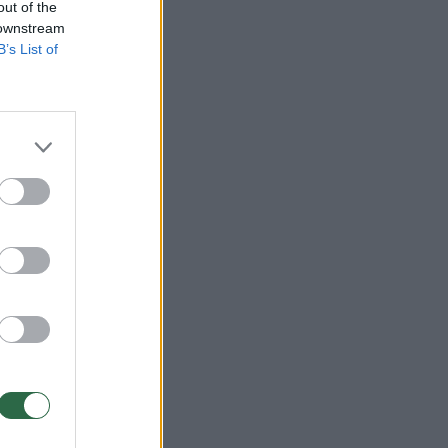
out of the
 downstream
bės
B’s List of
štėje
ynės