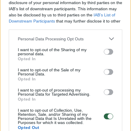
disclosure of your personal information by third parties on the
IAB’s list of downstream participants. This information may
00:00:49
Pateikė daugiau detalių apie iš tėvų paimtus šešis
also be disclosed by us to third parties on the
IAB’s List of
vaikus: jiems kilusi grėsmė
Downstream Participants
that may further disclose it to other
third parties.
Žinios
|
Lietuvos diena
Personal Data Processing Opt Outs
00:00:30
Vaizdai iš tragiškos avarijos Vilniaus r.: dviejų moterų ir
I want to opt-out of the Sharing of my
personal data.
vaiko gyvybių išgelbėti nepavyko
Opted In
Žinios
|
Lietuvos diena
I want to opt-out of the Sale of my
Personal Data.
Opted In
00:00:59
Nufilmavo, kaip patvino Vilniaus Vakarinis aplinkkelis:
I want to opt-out of processing my
vaizdas pribloškia
Personal Data for Targeted Advertising.
Opted In
Žinios
|
Lietuvos diena
I want to opt-out of Collection, Use,
Retention, Sale, and/or Sharing of my
Personal Data that Is Unrelated with the
00:02:01
Purposes for which it was collected.
„Pagarba pirmajai premjerei“: pasidalijo jautriais
Opted Out