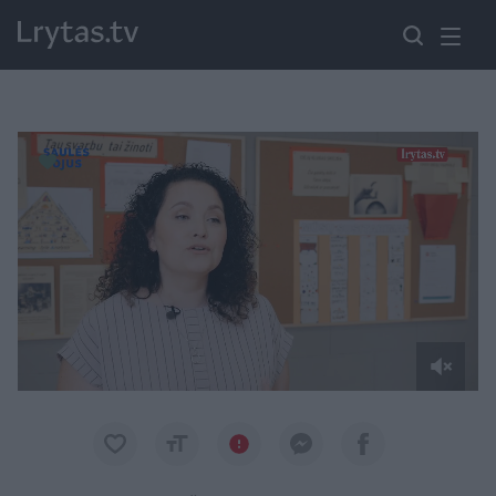
Paremkite Ukrainą