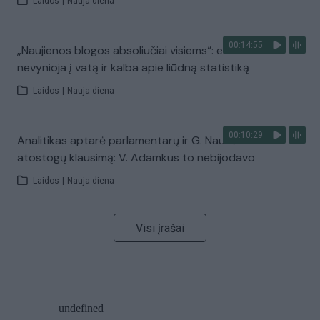
Laidos
|
Nauja diena
00:14:55
„Naujienos blogos absoliučiai visiems“: ekonomistas
nevynioja į vatą ir kalba apie liūdną statistiką
Laidos
|
Nauja diena
00:10:29
Analitikas aptarė parlamentarų ir G. Nausėdos
atostogų klausimą: V. Adamkus to nebijodavo
Laidos
|
Nauja diena
Visi įrašai