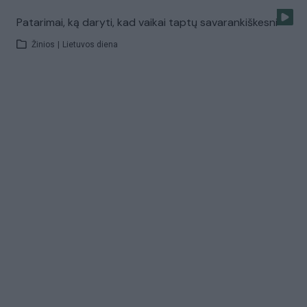
Patarimai, ką daryti, kad vaikai taptų savarankiškesni
Žinios
|
Lietuvos diena