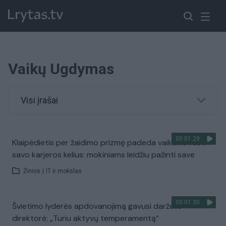
Vaikų Ugdymas
Visi įrašai
00:01:29
Klaipėdietis per žaidimo prizmę padeda vaikams rasti
savo karjeros kelius: mokiniams leidžiu pažinti save
Žinios
|
IT ir mokslas
00:01:30
Švietimo lyderės apdovanojimą gavusi darželio
direktorė: „Turiu aktyvų temperamentą“