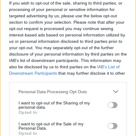
If you wish to opt-out of the sale, sharing to third parties, or
00:06:51
Mokėti mokytis ateityje turės kiekvienas: paaiškino,
processing of your personal or sensitive information for
kaip tą išlavinti
targeted advertising by us, please use the below opt-out
section to confirm your selection. Please note that after your
Žinios
|
Gyvenimo būdas
opt-out request is processed you may continue seeing
interest-based ads based on personal information utilized by
us or personal information disclosed to third parties prior to
00:07:57
Klasės lyderiai ir lūzeriai: sveikos konkurencijos nėra
your opt-out. You may separately opt-out of the further
Žinios
|
Gyvenimo būdas
disclosure of your personal information by third parties on the
IAB’s list of downstream participants. This information may
also be disclosed by us to third parties on the
IAB’s List of
00:03:55
Downstream Participants
that may further disclose it to other
Pedagogų nuomonė apie daugiakalbystę: ar nukenčia
third parties.
žinios, jei mokomasi ne gimtąja kalba?
Personal Data Processing Opt Outs
Žinios
|
Gyvenimo būdas
I want to opt-out of the Sharing of my
personal data.
Žaidimas šachmatais mokyklose gali tapti privaloma
Opted In
pamoka
I want to opt-out of the Sale of my
Personal Data.
Žinios
|
Lietuvos diena
Opted In