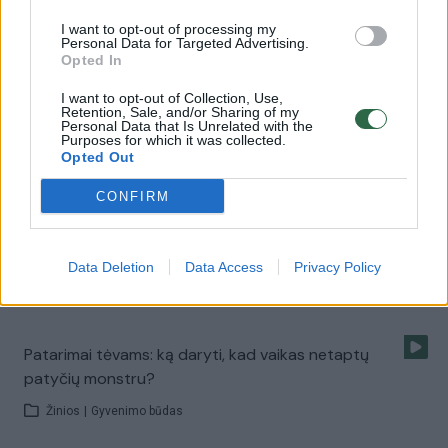
I want to opt-out of processing my
Personal Data for Targeted Advertising.
Patarimai, kaip mokyti vaikus labiau pasitikėti savimi
Opted In
Žinios
|
Gyvenimo būdas
I want to opt-out of Collection, Use,
Retention, Sale, and/or Sharing of my
Personal Data that Is Unrelated with the
Purposes for which it was collected.
Vaikams tobulėti padeda refleksijos metodas
Opted Out
Žinios
|
Lietuvos diena
CONFIRM
Patarimai tėvams, kaip ugdyti vaikų kūrybiškumą
Data Deletion
Data Access
Privacy Policy
Žinios
|
Lietuvos diena
Patarimai tėvams: ką daryti, kad vaikas netaptų
patyčių monstru?
Žinios
|
Gyvenimo būdas