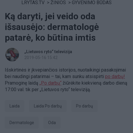
LRYTAS.TV
>
ŽINIOS
>
GYVENIMO BŪDAS
Ką daryti, jei veido oda
išsausėjo: dermatologė
patarė, ko būtina imtis
„Lietuvos ryto“ televizija
2019-05-16 15:42
Išskirtinės ir įkvepiančios istorijos, nuotaikingi pasakojimai
bei naudingi patarimai – tai, kam sunku atsispirti
po darbų!
Pramoginę laidą
„Po darbų“
žiūrėkite kiekvieną darbo dieną
17:00 val. tik per „Lietuvos ryto“ televiziją.
laida
laida Po darbų
po darbų
dermatologė
Oda