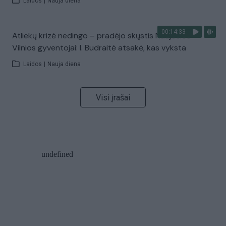
Laidos
|
Nauja diena
00:14:33
Atliekų krizė nedingo – pradėjo skųstis Naujosios
Vilnios gyventojai: I. Budraitė atsakė, kas vyksta
Laidos
|
Nauja diena
Visi įrašai