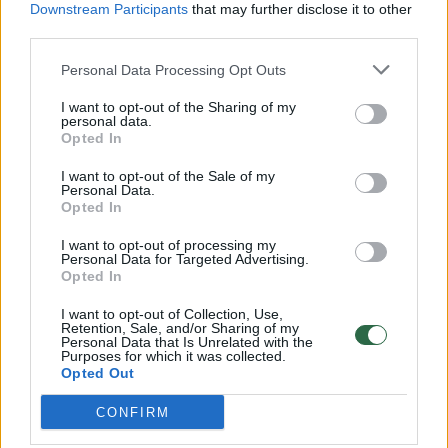
Downstream Participants
that may further disclose it to other
00:00:57
Savaitės vidurys nusimato karštas: temperatūra kils iki
third parties.
32 laipsnių šilumos
Personal Data Processing Opt Outs
Žinios
|
Orai
I want to opt-out of the Sharing of my
personal data.
Opted In
00:15:54
V. Zalužno pasisakymą laiko bandymu įsitvirtinti
Ukrainos politikoje: jis yra neteisus
I want to opt-out of the Sale of my
Personal Data.
Laidos
|
Nauja diena
Opted In
I want to opt-out of processing my
Personal Data for Targeted Advertising.
00:05:25
K. Prunskienės brolis prisiminė jaudinančią akimirką
Opted In
prieš mirtį: „Tai buvo simbolinis mūsų pagerbimo
I want to opt-out of Collection, Use,
ženklas“
Retention, Sale, and/or Sharing of my
Personal Data that Is Unrelated with the
Žinios
Purposes for which it was collected.
|
Lietuvos diena
Opted Out
CONFIRM
Visi įrašai