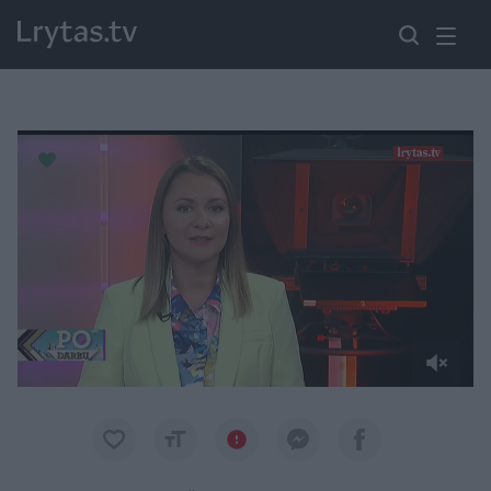
Paremkite Ukrainą