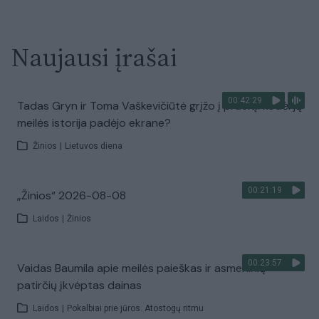
Naujausi įrašai
00:42:29
Tadas Gryn ir Toma Vaškevičiūtė grįžo į praeitį: kodėl jų
meilės istorija padėjo ekrane?
Žinios
|
Lietuvos diena
00:21:19
„Žinios“ 2026-08-08
Laidos
|
Žinios
00:23:57
Vaidas Baumila apie meilės paieškas ir asmeninių
patirčių įkvėptas dainas
Laidos
|
Pokalbiai prie jūros. Atostogų ritmu