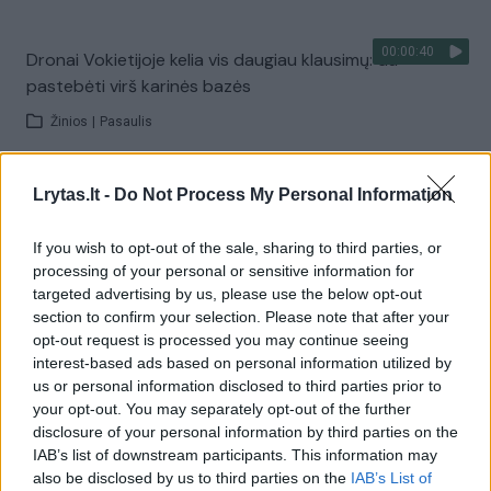
00:00:40
Dronai Vokietijoje kelia vis daugiau klausimų: du
pastebėti virš karinės bazės
Žinios
|
Pasaulis
Visi įrašai
Lrytas.lt -
Do Not Process My Personal Information
If you wish to opt-out of the sale, sharing to third parties, or
processing of your personal or sensitive information for
Žiūrimiausi įrašai
targeted advertising by us, please use the below opt-out
section to confirm your selection. Please note that after your
opt-out request is processed you may continue seeing
interest-based ads based on personal information utilized by
00:00:30
Vaizdai iš tragiškos avarijos Vilniaus r.: dviejų moterų ir
us or personal information disclosed to third parties prior to
vaiko gyvybių išgelbėti nepavyko
your opt-out. You may separately opt-out of the further
disclosure of your personal information by third parties on the
Žinios
|
Lietuvos diena
IAB’s list of downstream participants. This information may
also be disclosed by us to third parties on the
IAB’s List of