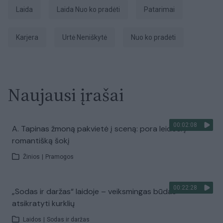
laida
laida Nuo ko pradėti
Patarimai
Karjera
Urtė Neniškytė
Nuo ko pradėti
Naujausi įrašai
00:02:08
A. Tapinas žmoną pakvietė į sceną: pora leidosi į
romantišką šokį
Žinios
|
Pramogos
00:22:28
„Sodas ir daržas“ laidoje – veiksmingas būdas
atsikratyti kurklių
Laidos
|
Sodas ir daržas