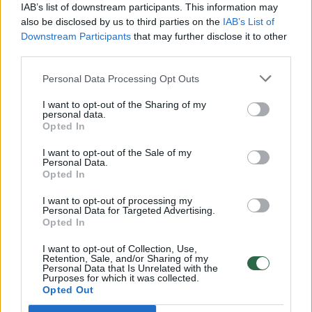
Vaizdai iš tragiškos avarijos Vilniaus r.: dviejų moterų ir
IAB’s list of downstream participants. This information may
vaiko gyvybių išgelbėti nepavyko
also be disclosed by us to third parties on the
IAB’s List of
Downstream Participants
that may further disclose it to other
Žinios
|
Lietuvos diena
third parties.
Personal Data Processing Opt Outs
00:00:57
Savaitės vidurys nusimato karštas: temperatūra kils iki
I want to opt-out of the Sharing of my
32 laipsnių šilumos
personal data.
Opted In
Žinios
|
Orai
I want to opt-out of the Sale of my
Personal Data.
Opted In
00:15:54
V. Zalužno pasisakymą laiko bandymu įsitvirtinti
Ukrainos politikoje: jis yra neteisus
I want to opt-out of processing my
Personal Data for Targeted Advertising.
Laidos
|
Nauja diena
Opted In
I want to opt-out of Collection, Use,
Retention, Sale, and/or Sharing of my
00:00:57
Sinoptikai atsakė, kokiais orais užbaigsime darbo
Personal Data that Is Unrelated with the
Purposes for which it was collected.
savaitę: karščiai atsitrauks
Opted Out
Žinios
|
Orai