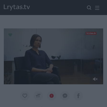
Paremkite Ukrainą