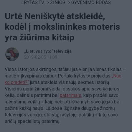
LRYTAS.TV
>
ŽINIOS
>
GYVENIMO BŪDAS
Urtė Neniškytė atskleidė,
kodėl į mokslininkes moteris
yra žiūrima kitaip
„Lietuvos ryto“ televizija
2019-02-05 11:09
Visos istorijos skirtingos, tačiau jas vienija vienas tikslas –
meilė ir įkvėpimas darbui. Portalo lrytas.tv projektas
„Nuo
ko pradėti?“
jums atskleis vis naują sėkmės istoriją.
Visiems gerai žinomi veidai pasakos apie savo karjeros
kelią, dalinsis patirtimi bei
patarimais,
kaip pradėti savo
mėgstamą veiklą ir kaip nebijoti išbandyti savo jėgas bei
pažinti kažką naujo. Laidose išgirsite daugybę žinomų
televizijos veikėjų, stilistų, rašytojų, politikų ir kitų savo
sričių specialistų patarimų.