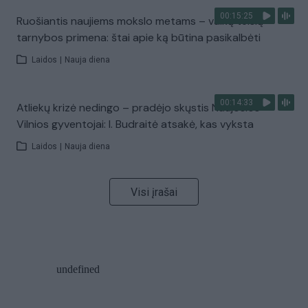
00:15:25
Ruošiantis naujiems mokslo metams – vaikų teisių
tarnybos primena: štai apie ką būtina pasikalbėti
Laidos
|
Nauja diena
00:14:33
Atliekų krizė nedingo – pradėjo skųstis Naujosios
Vilnios gyventojai: I. Budraitė atsakė, kas vyksta
Laidos
|
Nauja diena
Visi įrašai