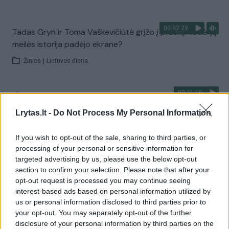
00:42:29
Tadas Gryn ir Toma Vaškevičiūtė grįžo į praeitį: kodėl jų
meilės istorija padėjo ekrane?
Žinios
|
Lietuvos diena
00:21:19
„Žinios“ 2026-08-08
Lrytas.lt -
Do Not Process My Personal Information
Laidos
|
Žinios
If you wish to opt-out of the sale, sharing to third parties, or
Visi įrašai
processing of your personal or sensitive information for
targeted advertising by us, please use the below opt-out
section to confirm your selection. Please note that after your
opt-out request is processed you may continue seeing
Žiūrimiausi įrašai
interest-based ads based on personal information utilized by
us or personal information disclosed to third parties prior to
your opt-out. You may separately opt-out of the further
disclosure of your personal information by third parties on the
00:00:30