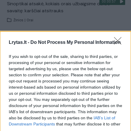
00:00:57
Sinoptikai atsakė, kokiais orais užbaigsime darbo
savaitę: karščiai atsitrauks
Žinios
|
Orai
Visi įrašai
Lrytas.lt -
Do Not Process My Personal Information
If you wish to opt-out of the sale, sharing to third parties, or
processing of your personal or sensitive information for
Žiūrimiausi įrašai
targeted advertising by us, please use the below opt-out
section to confirm your selection. Please note that after your
opt-out request is processed you may continue seeing
00:00:30
interest-based ads based on personal information utilized by
Vaizdai iš tragiškos avarijos Vilniaus r.: dviejų moterų ir
us or personal information disclosed to third parties prior to
vaiko gyvybių išgelbėti nepavyko
your opt-out. You may separately opt-out of the further
Žinios
|
Lietuvos diena
disclosure of your personal information by third parties on the
IAB’s list of downstream participants. This information may
also be disclosed by us to third parties on the
IAB’s List of
00:00:57
Downstream Participants
that may further disclose it to other
Savaitės vidurys nusimato karštas: temperatūra kils iki
third parties.