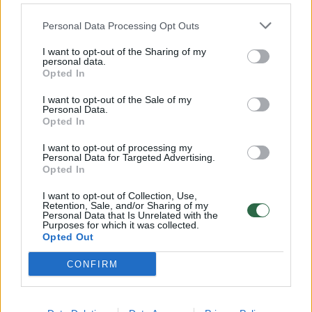
32 laipsnių šilumos
Personal Data Processing Opt Outs
Žinios
|
Orai
I want to opt-out of the Sharing of my
personal data.
00:00:59
Nufilmavo, kaip patvino Vilniaus Vakarinis aplinkkelis:
Opted In
vaizdas pribloškia
I want to opt-out of the Sale of my
Personal Data.
Žinios
|
Lietuvos diena
Opted In
I want to opt-out of processing my
Personal Data for Targeted Advertising.
00:00:55
Avarija Vilniuje: į stotelę įsirėžęs automobilis sužalojo
Opted In
dvi moteris
I want to opt-out of Collection, Use,
Žinios
|
Lietuvos diena
Retention, Sale, and/or Sharing of my
Personal Data that Is Unrelated with the
Purposes for which it was collected.
Opted Out
Visi įrašai
CONFIRM