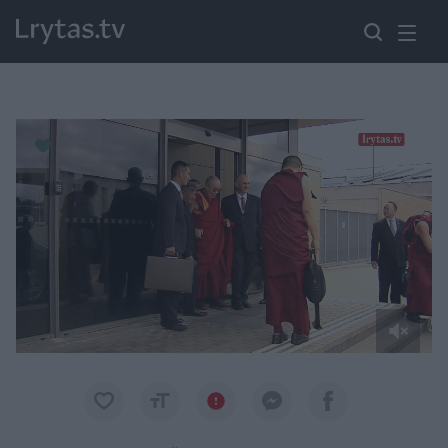
Paremkite Ukrainą