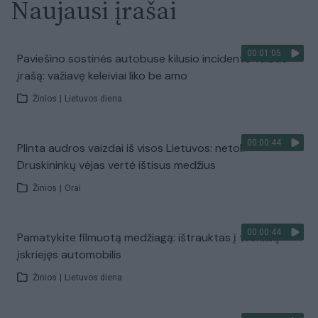
Naujausi įrašai
00:01:05
Paviešino sostinės autobuse kilusio incidento vaizdo
įrašą: važiavę keleiviai liko be amo
Žinios
|
Lietuvos diena
00:00:44
Plinta audros vaizdai iš visos Lietuvos: netoli
Druskininkų vėjas vertė ištisus medžius
Žinios
|
Orai
00:00:44
Pamatykite filmuotą medžiagą: ištrauktas į tvenkinį
įskriejęs automobilis
Žinios
|
Lietuvos diena