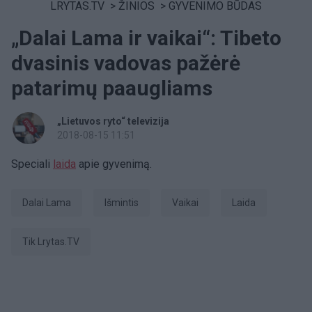
LRYTAS.TV
>
ŽINIOS
>
GYVENIMO BŪDAS
„Dalai Lama ir vaikai“: Tibeto
dvasinis vadovas pažėrė
patarimų paaugliams
„Lietuvos ryto“ televizija
2018-08-15 11:51
Speciali
laida
apie gyvenimą.
Dalai Lama
išmintis
Vaikai
laida
tik Lrytas.TV