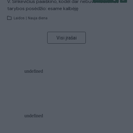
V. Sinkevičius paaiškino, kodėl dar nebuvo Koalicinės
tarybos posėdžio: esame kalbėję
Laidos
|
Nauja diena
Visi įrašai