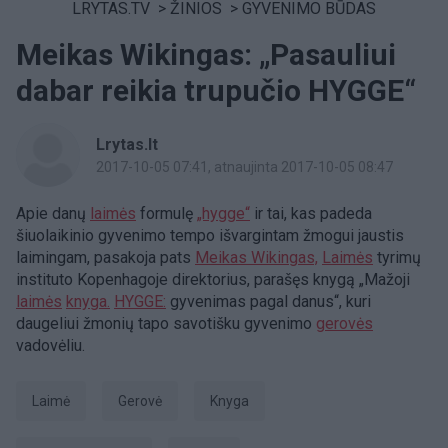
LRYTAS.TV
>
ŽINIOS
>
GYVENIMO BŪDAS
Meikas Wikingas: „Pasauliui
dabar reikia trupučio HYGGE“
Lrytas.lt
2017-10-05 07:41
, atnaujinta 2017-10-05 08:47
Apie danų
laimės
formulę
„hygge“
ir tai, kas padeda
šiuolaikinio gyvenimo tempo išvargintam žmogui jaustis
laimingam, pasakoja pats
Meikas Wikingas,
Laimės
tyrimų
instituto Kopenhagoje direktorius, parašęs knygą „Mažoji
laimės
knyga.
HYGGE:
gyvenimas pagal danus“, kuri
daugeliui žmonių tapo savotišku gyvenimo
gerovės
vadovėliu.
laimė
gerovė
Knyga