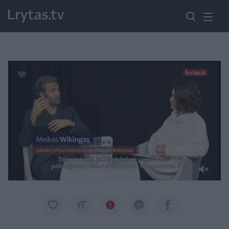
Paremkite Ukrainą