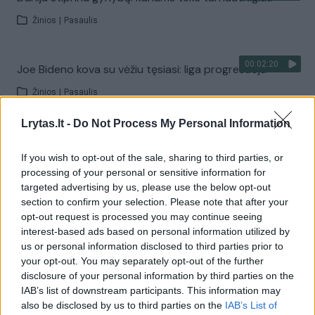
Žinios
|
Pasaulis
00:02:20
Joe Bideno kova su vėžiu tęsiasi: liga progresuoja
Žinios
|
Pasaulis
Lrytas.lt -
Do Not Process My Personal Information
Visi įrašai
If you wish to opt-out of the sale, sharing to third parties, or
processing of your personal or sensitive information for
targeted advertising by us, please use the below opt-out
Žiūrimiausi įrašai
section to confirm your selection. Please note that after your
opt-out request is processed you may continue seeing
interest-based ads based on personal information utilized by
us or personal information disclosed to third parties prior to
00:00:30
Vaizdai iš tragiškos avarijos Vilniaus r.: dviejų moterų ir
your opt-out. You may separately opt-out of the further
vaiko gyvybių išgelbėti nepavyko
disclosure of your personal information by third parties on the
IAB’s list of downstream participants. This information may
Žinios
|
Lietuvos diena
also be disclosed by us to third parties on the
IAB’s List of