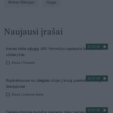
Meikas Wikingas
Hygge
Naujausi įrašai
00:03:45
Iranas kelia sąlygą JAV: Hormūzo sąsiauris kol kas liks
uždarytas
Žinios
|
Pasaulis
00:01:44
Rupkalviuose su dalgiais stojo į kovą: paskelbti Metų
šienpjoviai
Žinios
|
Lietuvos diena
00:02:40
Danija stiprina gynybą: kariams teks tarnauti ilgiau