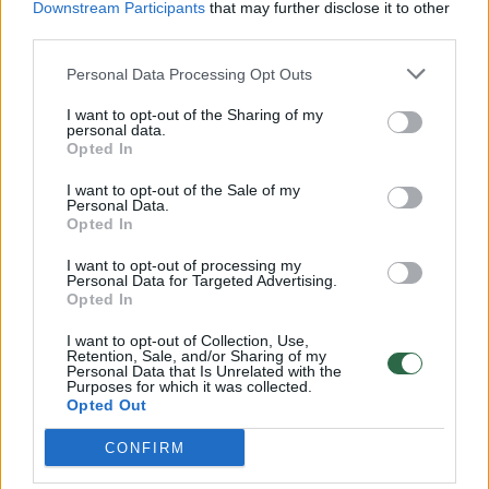
Downstream Participants
that may further disclose it to other
third parties.
00:00:57
Savaitės vidurys nusimato karštas: temperatūra kils iki
32 laipsnių šilumos
Personal Data Processing Opt Outs
Žinios
|
Orai
I want to opt-out of the Sharing of my
personal data.
Opted In
00:15:54
V. Zalužno pasisakymą laiko bandymu įsitvirtinti
I want to opt-out of the Sale of my
Personal Data.
Ukrainos politikoje: jis yra neteisus
Opted In
Laidos
|
Nauja diena
I want to opt-out of processing my
Personal Data for Targeted Advertising.
Opted In
00:00:57
Sinoptikai atsakė, kokiais orais užbaigsime darbo
I want to opt-out of Collection, Use,
savaitę: karščiai atsitrauks
Retention, Sale, and/or Sharing of my
Personal Data that Is Unrelated with the
Žinios
|
Orai
Purposes for which it was collected.
Opted Out
CONFIRM
Visi įrašai