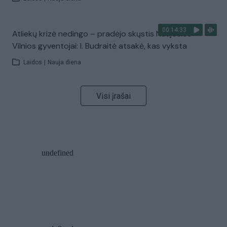
00:14:33
Atliekų krizė nedingo – pradėjo skųstis Naujosios
Vilnios gyventojai: I. Budraitė atsakė, kas vyksta
Laidos
|
Nauja diena
Visi įrašai