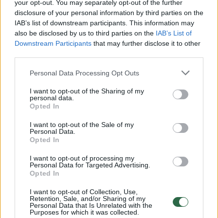
your opt-out. You may separately opt-out of the further
disclosure of your personal information by third parties on the
IAB’s list of downstream participants. This information may
00:00:30
Vaizdai iš tragiškos avarijos Vilniaus r.: dviejų moterų ir
also be disclosed by us to third parties on the
IAB’s List of
vaiko gyvybių išgelbėti nepavyko
Downstream Participants
that may further disclose it to other
third parties.
Žinios
|
Lietuvos diena
Personal Data Processing Opt Outs
00:00:57
Savaitės vidurys nusimato karštas: temperatūra kils iki
I want to opt-out of the Sharing of my
personal data.
32 laipsnių šilumos
Opted In
Žinios
|
Orai
I want to opt-out of the Sale of my
Personal Data.
Opted In
00:15:54
V. Zalužno pasisakymą laiko bandymu įsitvirtinti
I want to opt-out of processing my
Ukrainos politikoje: jis yra neteisus
Personal Data for Targeted Advertising.
Opted In
Laidos
|
Nauja diena
I want to opt-out of Collection, Use,
Retention, Sale, and/or Sharing of my
Personal Data that Is Unrelated with the
00:05:25
K. Prunskienės brolis prisiminė jaudinančią akimirką
Purposes for which it was collected.