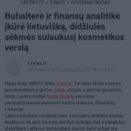
LRYTAS.TV
>
ŽINIOS
>
GYVENIMO BŪDAS
Buhalterė ir finansų analitikė
įkūrė lietuvišką, didžiulės
sėkmės sulaukusį kosmetikos
verslą
Lrytas.lt
2017-06-13 05:45
, atnaujinta 2017-06-13 07:42
Nauja laida „KASTE ieško
mados“.
Tai laida skirta visiems
besidomintiems grožiu,
mada,
stiliumi ir įdomiu gyvenimo
būdu. Laidos vedėja
Kastė Svilaitė
yra viena
perspektyviausių jaunosios kartos drabužių dizainerių
Lietuvoje.
Laidos kūrybinė komanda savo žiūrovams atskleis įdomių
detalių ne tik apie tai, kaip atrodyti stilingai, bet ir pakalbins
išskirtines Lietuvos asmenybes, kurios savo srityje yra