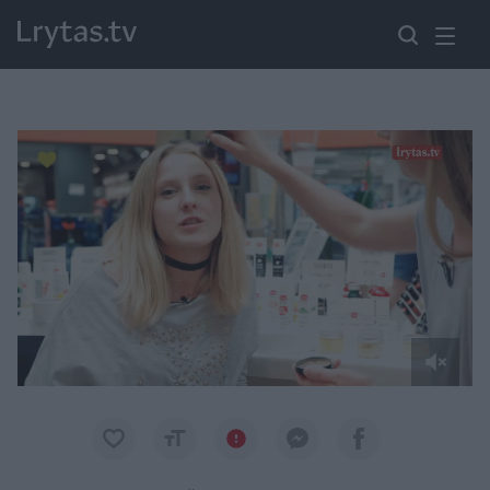
Paremkite Ukrainą