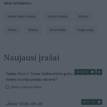
labai vertinamos.
Kaste ieško mados
Kastė Svilaitė
Mada
Stilius
mados
Kosmetika
Uoga uoga
Naujausi įrašai
00:42:29
Tadas Gryn ir Toma Vaškevičiūtė grįžo į praeitį: kodėl jų
meilės istorija padėjo ekrane?
Žinios
|
Lietuvos diena
00:21:19
„Žinios“ 2026-08-08