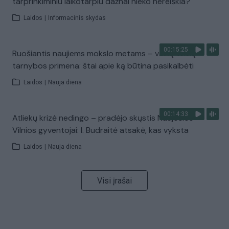
tarprinkiminiu laikotarpiu dažnai nieko nereiškia?
Laidos
|
Informacinis skydas
00:15:25
Ruošiantis naujiems mokslo metams – vaikų teisių
tarnybos primena: štai apie ką būtina pasikalbėti
Laidos
|
Nauja diena
00:14:33
Atliekų krizė nedingo – pradėjo skųstis Naujosios
Vilnios gyventojai: I. Budraitė atsakė, kas vyksta
Laidos
|
Nauja diena
Visi įrašai