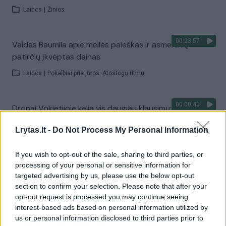
Laidos
|
Žinios
00:23:57
Vaidas Baumila apie meilės paieškas ir asmeninių
patirčių įkvėptas dainas
Laidos
|
Pokalbiai prie jūros. Atostogų ritmu
00:00:40
Dronai Vokietijoje kelia vis daugiau klausimų: du
pastebėti virš karinės bazės
Lrytas.lt -
Do Not Process My Personal Information
Žinios
|
Pasaulis
If you wish to opt-out of the sale, sharing to third parties, or
processing of your personal or sensitive information for
Visi įrašai
targeted advertising by us, please use the below opt-out
section to confirm your selection. Please note that after your
opt-out request is processed you may continue seeing
interest-based ads based on personal information utilized by
Žiūrimiausi įrašai
us or personal information disclosed to third parties prior to